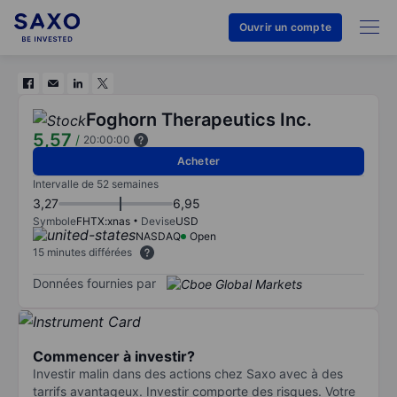
Ouvrir un compte
Foghorn Therapeutics Inc.
5,57
/
20:00:00
Acheter
Intervalle de 52 semaines
3,27
6,95
Symbole
FHTX:xnas
Devise
USD
NASDAQ
Open
15 minutes différées
Données fournies par
Commencer à investir?
Investir malin dans des actions chez Saxo avec à des
tarrifs avantageux. Investir comporte des risques. Votre