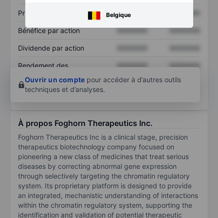
Prix / ventes
XXXXXXX
XXXXXXX
Belgique
Bénéfice par action
XXXXXXX
XXXXXXX
Dividende par action
XXXXXXX
XXXXXXX
Rendement des
XXXXXXX
XXXXXXX
capitaux propres
Ouvrir un compte
pour accéder à d’autres outils
techniques et d’analyses.
À propos Foghorn Therapeutics Inc.
Foghorn Therapeutics Inc is a clinical stage, precision
therapeutics biotechnology company focused on
pioneering a new class of medicines that treat serious
diseases by correcting abnormal gene expression
through selectively targeting the chromatin regulatory
system. Its proprietary platform is designed to provide
an integrated, mechanistic understanding of interactions
within the chromatin regulatory system, supporting the
identification and validation of potential therapeutic