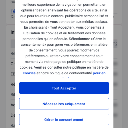
au risque le plus élevé).
meilleure expérience de navigation en permettant, en
optimisant et en analysant les opérations du site, ainsi
Télécharger la méthodologie ESG (en anglais)
que pour fournir un contenu publicitaire personnalisé et
Data provided by
/
vous permettre de vous connecter aux médias sociaux.
En choisissant « Tout Accepter», vous consentez à
Informations financières
l'utilisation de cookies et au traitement des données
personnelles qui en découle. Sélectionnez « Gérer le
T1
T2
consentement » pour gérer vos préférences en matière
de consentement. Vous pouvez modifier vos
Résultats
préférences ou retirer votre consentement à tout
moment via notre page de politique en matière de
Chiffre d’affaires
XXXXXXX
XXXXXXX
cookies. Veuillez consulter notre politique en matière de
cookies
et notre politique de confidentialité
pour en
EBITDA
XXXXXXX
XXXXXXX
savoir plus
.
Résultat net
XXXXXXX
XXXXXXX
Tout Accepter
Bilan
Nécessaires uniquement
Actif total
XXXXXXX
XXXXXXX
Dette totale
XXXXXXX
XXXXXXX
Gérer le consentement
Ratios