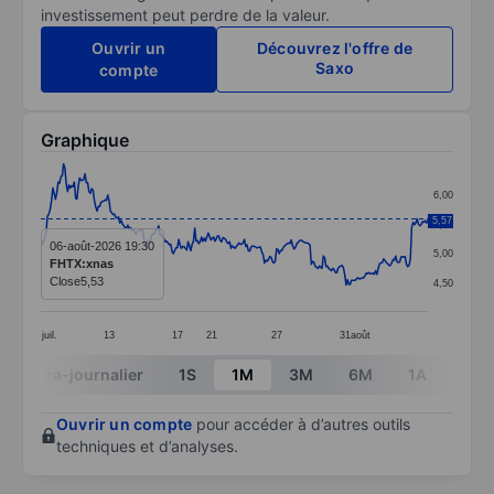
investissement peut perdre de la valeur.
Ouvrir un
Découvrez l'offre de
Saxo
compte
Graphique
Chart
6,00
Line chart with 290 data points.
5,57
5,50
The chart has 1 X axis displaying categories.
06-août-2026 19:30
5,00
FHTX:xnas
The chart has 1 Y axis displaying values. Data ranges 
Close
5,53
4,50
juil.
13
17
21
27
31
août
End of interactive chart.
Intra-journalier
1S
1M
3M
6M
1A
3A
Ouvrir un compte
pour accéder à d’autres outils
techniques et d’analyses.