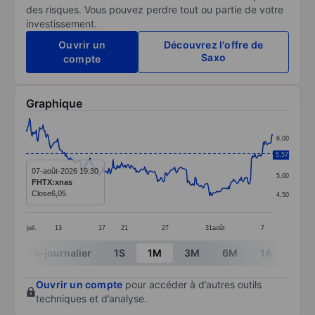
des risques. Vous pouvez perdre tout ou partie de votre
investissement.
Ouvrir un
Découvrez l'offre de
Saxo
compte
Graphique
Chart
6,00
Line chart with 290 data points.
5,57
5,50
The chart has 1 X axis displaying categories.
07-août-2026 19:30
5,00
FHTX:xnas
The chart has 1 Y axis displaying values. Data ranges 
Close
6,05
4,50
juil.
13
17
21
27
31
août
7
End of interactive chart.
Intra-journalier
1S
1M
3M
6M
1A
3A
Ouvrir un compte
pour accéder à d’autres outils
techniques et d’analyse.