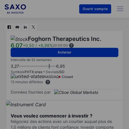
Ouvrir compte
Foghorn Therapeutics Inc.
6,07
+0,50
/
+8,98%
20:00:00
Acheter
Intervalle de 52 semaines
3,27
6,95
Symbole
FHTX:xnas
Devise
USD
NASDAQ
Closed
15 minutes différées
Données fournies par
Vous voulez commencer à investir ?
Négociez des actions avec un courtier auquel plus de
1.5 millions de clients font confiance. Investir comporte