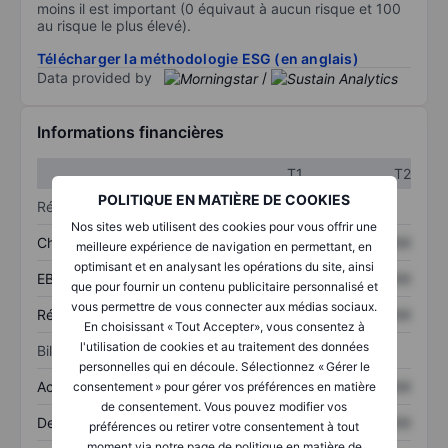
moins il est important (0 équivaut à aucun risque et 100
au risque le plus élevé).
Télécharger la méthodologie ESG (en anglais)
Data provided by
/
Informations financières
T1
T2
POLITIQUE EN MATIÈRE DE COOKIES
Résultats
Nos sites web utilisent des cookies pour vous offrir une
Chiffre d’affaires
XXXXXXX
XXXXXXX
meilleure expérience de navigation en permettant, en
optimisant et en analysant les opérations du site, ainsi
EBITDA
XXXXXXX
XXXXXXX
que pour fournir un contenu publicitaire personnalisé et
vous permettre de vous connecter aux médias sociaux.
Résultat net
XXXXXXX
XXXXXXX
En choisissant « Tout Accepter», vous consentez à
l'utilisation de cookies et au traitement des données
Bilan
personnelles qui en découle. Sélectionnez « Gérer le
Actifs totaux
XXXXXXX
XXXXXXX
consentement » pour gérer vos préférences en matière
de consentement. Vous pouvez modifier vos
Dette totale
XXXXXXX
XXXXXXX
préférences ou retirer votre consentement à tout
moment via notre page de politique en matière de