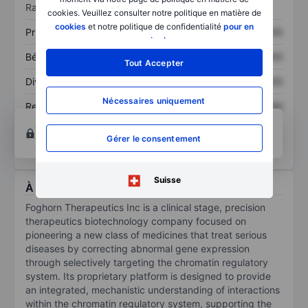
Ratios
cookies. Veuillez consulter notre politique en matière de
cookies
et notre politique de confidentialité
pour en
Prix / ventes
XXXXXXX
XXXXXXX
savoir plus
.
Bénéfice par action
XXXXXXX
XXXXXXX
Tout Accepter
Dividende par action
XXXXXXX
XXXXXXX
Nécessaires uniquement
Rendement des
XXXXXXX
XXXXXXX
capitaux propres
Ouvrir un compte
pour accéder à d’autres outils
Gérer le consentement
techniques et d’analyse.
Suisse
À propos Foghorn Therapeutics Inc.
Foghorn Therapeutics Inc is a clinical stage, precision
therapeutics biotechnology company focused on
pioneering a new class of medicines that treat serious
diseases by correcting abnormal gene expression
through selectively targeting the chromatin regulatory
system. Its proprietary platform is designed to provide
an integrated, mechanistic understanding of interactions
within the chromatin regulatory system, supporting the