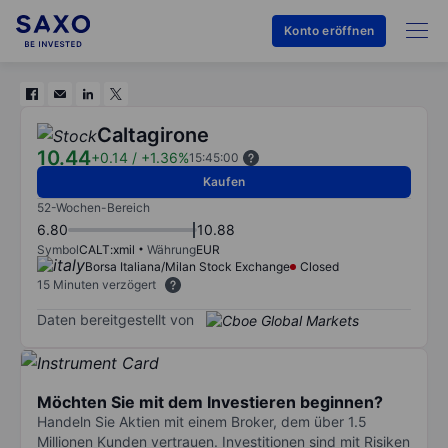
Konto eröffnen
Caltagirone
10.44
+0.14
/
+1.36%
15:45:00
Kaufen
52-Wochen-Bereich
6.80
10.88
Symbol
CALT:xmil
Währung
EUR
Borsa Italiana/Milan Stock Exchange
Closed
15 Minuten verzögert
Daten bereitgestellt von
Möchten Sie mit dem Investieren beginnen?
Handeln Sie Aktien mit einem Broker, dem über 1.5
Millionen Kunden vertrauen. Investitionen sind mit Risiken