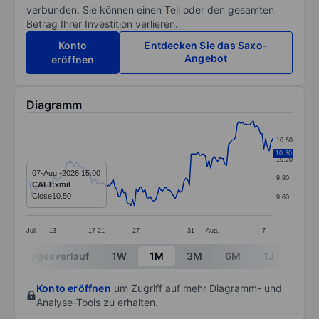
verbunden. Sie können einen Teil oder den gesamten
Betrag Ihrer Investition verlieren.
Konto
Entdecken Sie das Saxo-
Angebot
eröffnen
Diagramm
Chart
10.50
Line chart with 140 data points.
10.30
10.20
The chart has 1 X axis displaying categories.
07-Aug.-2026 15:00
9.90
CALT:xmil
The chart has 1 Y axis displaying values. Data ranges 
Close
10.50
9.60
Juli
13
17
21
27
31
Aug.
7
End of interactive chart.
Tagesverlauf
1W
1M
3M
6M
1J
3J
Konto eröffnen
um Zugriff auf mehr Diagramm- und
Analyse-Tools zu erhalten.