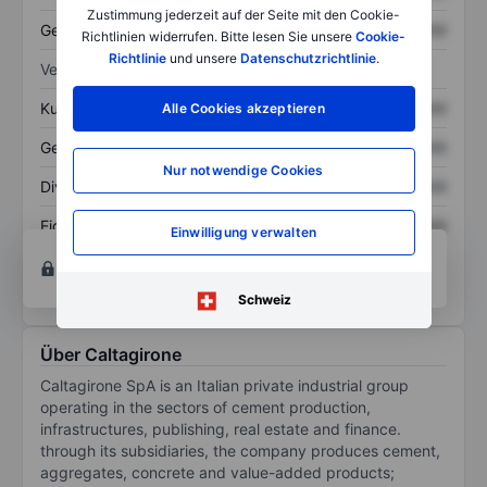
Zustimmung jederzeit auf der Seite mit den Cookie-
Gesamtschulden
XXXXXXX
XXXXXXX
Richtlinien widerrufen. Bitte lesen Sie unsere
Cookie-
Richtlinie
und unsere
Datenschutzrichtlinie
.
Verhältnisse
Kurs/Umsatz
XXXXXXX
XXXXXXX
Alle Cookies akzeptieren
Gewinn je Aktie
XXXXXXX
XXXXXXX
Nur notwendige Cookies
Dividende je Aktie
XXXXXXX
XXXXXXX
Eigenkapitalrendite
XXXXXXX
XXXXXXX
Einwilligung verwalten
Konto eröffnen
um Zugriff auf mehr Diagramm-
und Analyse-Tools zu erhalten.
Schweiz
Über Caltagirone
Caltagirone SpA is an Italian private industrial group
operating in the sectors of cement production,
infrastructures, publishing, real estate and finance.
through its subsidiaries, the company produces cement,
aggregates, concrete and value-added products;