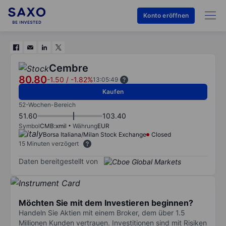
Konto eröffnen
Cembre
80.80
-1.50
/
-1.82%
13:05:49
Kaufen
52-Wochen-Bereich
51.60
103.40
Symbol
CMB:xmil
Währung
EUR
Borsa Italiana/Milan Stock Exchange
Closed
15 Minuten verzögert
Daten bereitgestellt von
Möchten Sie mit dem Investieren beginnen?
Handeln Sie Aktien mit einem Broker, dem über 1.5
Millionen Kunden vertrauen. Investitionen sind mit Risiken