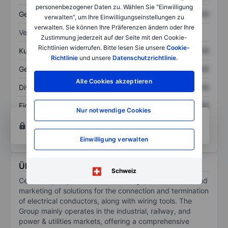
personenbezogener Daten zu. Wählen Sie "Einwilligung
Gesamtschulden
XXXXXXX
XXXXXXX
verwalten", um Ihre Einwilligungseinstellungen zu
verwalten. Sie können Ihre Präferenzen ändern oder Ihre
Verhältnisse
Zustimmung jederzeit auf der Seite mit den Cookie-
Richtlinien widerrufen. Bitte lesen Sie unsere
Cookie-
Kurs/Umsatz
XXXXXXX
XXXXXXX
Richtlinie
und unsere
Datenschutzrichtlinie
.
Gewinn je Aktie
XXXXXXX
XXXXXXX
Alle Cookies akzeptieren
Dividende je Aktie
XXXXXXX
XXXXXXX
Eigenkapitalrendite
XXXXXXX
XXXXXXX
Nur notwendige Cookies
Konto eröffnen
um Zugriff auf mehr Diagramm-
und Analyse-Tools zu erhalten.
Einwilligung verwalten
Über Cembre
Schweiz
Cembre SpA specializes in the design, manufacture, and
marketing of solutions for the connection and termination
of electrical conductors, along with wiring tools. The
Group mainly operates in the industrial, railway, and
power & utilities markets, offering a comprehensive