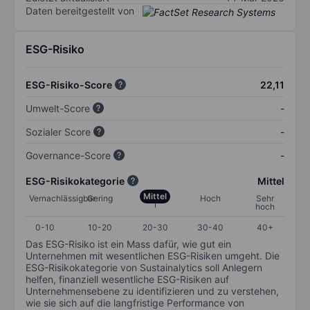
Daten bereitgestellt von
ESG-Risiko
ESG-Risiko-Score
22,11
Umwelt-Score
-
Sozialer Score
-
Governance-Score
-
ESG-Risikokategorie
Mittel
Mittel
Vernachlässigbar
Gering
Hoch
Sehr
hoch
0-10
10-20
20-30
30-40
40+
Das ESG-Risiko ist ein Mass dafür, wie gut ein
Unternehmen mit wesentlichen ESG-Risiken umgeht. Die
ESG-Risikokategorie von Sustainalytics soll Anlegern
helfen, finanziell wesentliche ESG-Risiken auf
Unternehmensebene zu identifizieren und zu verstehen,
wie sie sich auf die langfristige Performance von