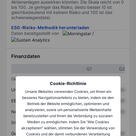
Aktienanlagen auswirken könnten. Die Skala reicht von 0
bis 100. Je geringer das Risiko, desto besser (0 ist
gleichbedeutend mit keinem Risiko und 100 ist das
schwerwiegendste).
ESG-Risiko-Methodik herunterladen
Daten bereitgestellt von
/
Finanzdaten
Q1
Q2
Gewinn- und Verlustrechnung
Cookie-Richtlinie
Umsatz
XXXXXXX
XXXXXXX
Unsere Websites verwenden Cookies, um Ihnen ein
besseres Navigationserlebnis zu bieten, indem sie den
EBITDA
XXXXXXX
XXXXXXX
Betrieb der Website ermöglichen, optimieren und
analysieren, sowie um personalisierte Werbeinhalte
Nettoeinkommen
XXXXXXX
XXXXXXX
bereitzustellen und Ihnen die Verbindung zu sozialen
Medien zu ermöglichen. Indem Sie "Alle Cookies
Bilanz
akzeptieren" wählen, stimmen Sie der Verwendung von
Gesamtvermögen
XXXXXXX
XXXXXXX
Cookies und der damit verbundenen Verarbeitung