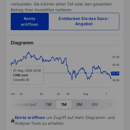
verbunden. Sie können einen Teil oder den gesamten
Betrag Ihrer Investition verlieren.
Konto
Entdecken Sie das Saxo-
Angebot
eröffnen
Diagramm
Chart
87.50
Line chart with 337 data points.
85.00
The chart has 1 X axis displaying categories.
07-Aug.-2026 15:00
82.50
82.30
CMB:xmil
The chart has 1 Y axis displaying values. Data ranges 
Close
80.30
80.00
Juli
14
20
24
28
Aug.
7
End of interactive chart.
Tagesverlauf
1W
1M
3M
6M
1J
3J
Konto eröffnen
um Zugriff auf mehr Diagramm- und
Analyse-Tools zu erhalten.