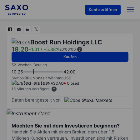
Konto eröffnen
Boost Run Holdings LLC
18.20
+1.01
/
+5.88%
20:00:00
Kaufen
52-Wochen-Bereich
10.25
42.00
Symbol
BRUN:xnas
Währung
USD
NASDAQ
Closed
15 Minuten verzögert
Daten bereitgestellt von
Möchten Sie mit dem Investieren beginnen?
Handeln Sie Aktien mit einem Broker, dem über 1.5
Millionen Kunden vertrauen. Investitionen sind mit Risiken