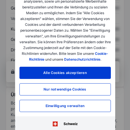
analysieren, sowie um personalisierte Werbeinhalte
bereitzustellen und Ihnen die Verbindung zu sozialen
Gesamtschulden
XXXXXXX
XXXXXXX
Medien zu ermöglichen. Indem Sie "Alle Cookies
Verhältnisse
akzeptieren" wählen, stimmen Sie der Verwendung von
Cookies und der damit verbundenen Verarbeitung
Kurs/Umsatz
XXXXXXX
XXXXXXX
personenbezogener Daten zu. Wählen Sie "Einwilligung
verwalten", um Ihre Einwilligungseinstellungen zu
Gewinn je Aktie
XXXXXXX
XXXXXXX
verwalten. Sie können Ihre Präferenzen ändern oder Ihre
Zustimmung jederzeit auf der Seite mit den Cookie-
Dividende je Aktie
XXXXXXX
XXXXXXX
Richtlinien widerrufen. Bitte lesen Sie unsere
Cookie-
Richtlinie
und unsere
Datenschutzrichtlinie
.
Eigenkapitalrendite
XXXXXXX
XXXXXXX
Konto eröffnen
um Zugriff auf mehr Diagramm-
Alle Cookies akzeptieren
und Analyse-Tools zu erhalten.
Nur notwendige Cookies
Über Boost Run Holdings LLC
Boost Run Inc is an NVIDIA Cloud Provider. Its platform
Einwilligung verwalten
provides GPU compute, CPU nodes, managed
Kubernetes orchestration, and shared storage through
an intuitive management console and a robust API layer,
Schweiz
enabling organizations to provision and scale resources