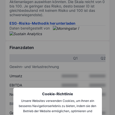
Aktienanlagen auswirken könnten. Die Skala reicht von 0
bis 100. Je geringer das Risiko, desto besser (0 ist
gleichbedeutend mit keinem Risiko und 100 ist das
schwerwiegendste).
ESG-Risiko-Methodik herunterladen
Daten bereitgestellt von
/
Finanzdaten
Q1
Q2
Gewinn- und Verlustrechnung
Umsatz
XXXXXXX
XXXXXXX
EBITDA
XXXXXXX
XXXXXXX
Cookie-Richtlinie
Nettoeinkommen
XXXXXXX
XXXXXXX
Unsere Websites verwenden Cookies, um Ihnen ein
Bilanz
besseres Navigationserlebnis zu bieten, indem sie den
Betrieb der Website ermöglichen, optimieren und
Gesamtvermögen
XXXXXXX
XXXXXXX