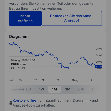
verbunden. Sie können einen Teil oder den gesamten
Betrag Ihrer Investition verlieren.
Konto
Entdecken Sie das Saxo-
Angebot
eröffnen
Diagramm
Chart
28.00
Line chart with 299 data points.
24.00
The chart has 1 X axis displaying categories.
07-Aug.-2026 19:30
20.00
BRUN:xnas
The chart has 1 Y axis displaying values. Data ranges 
17.19
Close
18.19
16.00
Juli
13
17
21
27
31
Aug.
7
End of interactive chart.
Tagesverlauf
1W
1M
3M
6M
1J
3J
Konto eröffnen
um Zugriff auf mehr Diagramm- und
Analyse-Tools zu erhalten.