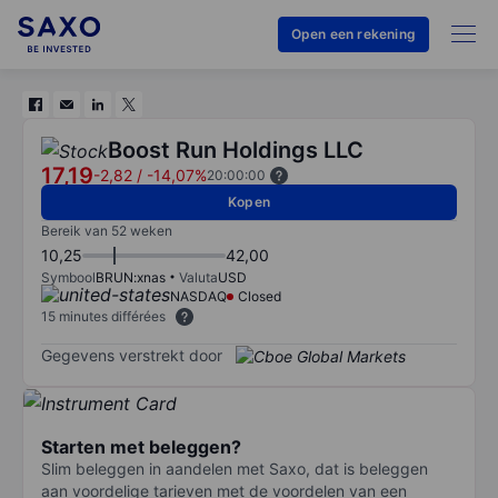
Open een rekening
Boost Run Holdings LLC
17,19
-2,82
/
-14,07%
20:00:00
Kopen
Bereik van 52 weken
10,25
42,00
Symbool
BRUN:xnas
Valuta
USD
NASDAQ
Closed
15 minutes différées
Gegevens verstrekt door
Starten met beleggen?
Slim beleggen in aandelen met Saxo, dat is beleggen
aan voordelige tarieven met de voordelen van een