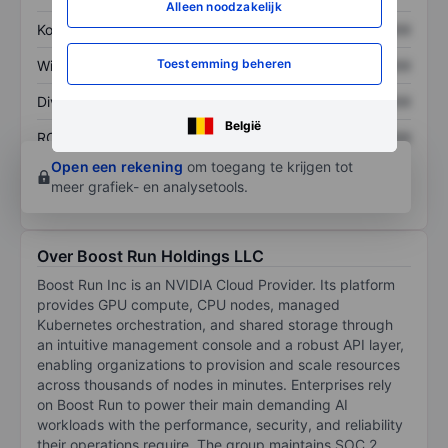
Alleen noodzakelijk
Koers/omzetratio
XXXXXXX
XXXXXXX
Toestemming beheren
Winst per aandeel
XXXXXXX
XXXXXXX
Dividend per aandeel
XXXXXXX
XXXXXXX
België
ROE
XXXXXXX
XXXXXXX
Open een rekening
om toegang te krijgen tot
meer grafiek- en analysetools.
Over Boost Run Holdings LLC
Boost Run Inc is an NVIDIA Cloud Provider. Its platform
provides GPU compute, CPU nodes, managed
Kubernetes orchestration, and shared storage through
an intuitive management console and a robust API layer,
enabling organizations to provision and scale resources
across thousands of nodes in minutes. Enterprises rely
on Boost Run to power their main demanding AI
workloads with the performance, security, and reliability
their operations require. The group maintains SOC 2