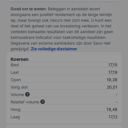
Goed om te weten:
Beleggen in aandelen levert
doorgaans een positief rendement op de lange termijn
op, maar brengt ook risico's met zich mee. U kunt een
deel of het geheel van uw investering verliezen. In het
verleden behaalde resultaten van dit aandeel zijn geen
betrouwbare indicator voor toekomstige resultaten.
Gegevens van externe aanbieders zijn door Saxo niet
gewijzigd.
Zie volledige disclaimer
.
Koersen
Bied
17,15
Laat
17,19
Open
19,38
Vorig slot
20,01
Volume
-
Relatief volume
-
Hoog
19,48
Laag
17,12