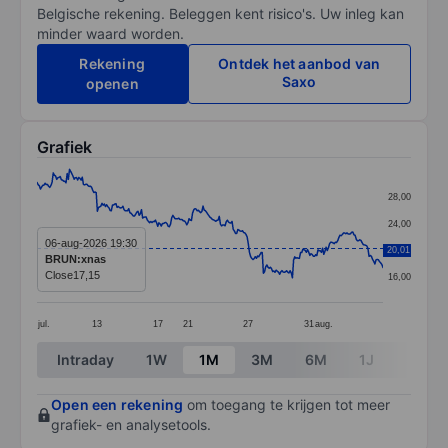
Belgische rekening. Beleggen kent risico's. Uw inleg kan
minder waard worden.
Rekening
Ontdek het aanbod van
Saxo
openen
Grafiek
Chart
28,00
Line chart with 299 data points.
24,00
The chart has 1 X axis displaying categories.
06-aug-2026 19:30
20,01
20,00
BRUN:xnas
The chart has 1 Y axis displaying values. Data ranges 
Close
17,15
16,00
jul.
13
17
21
27
31
aug.
End of interactive chart.
Intraday
1W
1M
3M
6M
1J
3J
Open een rekening
om toegang te krijgen tot meer
grafiek- en analysetools.