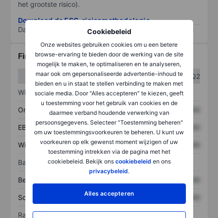
het grootste risico).
Download de ESG-risicomethodologie
Data provided by
/
Cookiebeleid
Onze websites gebruiken cookies om u een betere
browse-ervaring te bieden door de werking van de site
Financiële gegevens
mogelijk te maken, te optimaliseren en te analyseren,
maar ook om gepersonaliseerde advertentie-inhoud te
Q1
Q2
bieden en u in staat te stellen verbinding te maken met
Winst/verlies
sociale media. Door "Alles accepteren" te kiezen, geeft
u toestemming voor het gebruik van cookies en de
Omzet
XXXXXXX
XXXXXXX
daarmee verband houdende verwerking van
persoonsgegevens. Selecteer "Toestemming beheren"
EBITDA
XXXXXXX
XXXXXXX
om uw toestemmingsvoorkeuren te beheren. U kunt uw
voorkeuren op elk gewenst moment wijzigen of uw
Winst
XXXXXXX
XXXXXXX
toestemming intrekken via de pagina met het
cookiebeleid. Bekijk ons
cookiebeleid
en ons
Balans
privacybeleid
.
Bezittingen
XXXXXXX
XXXXXXX
Alles accepteren
Schulden
XXXXXXX
XXXXXXX
Ratio's