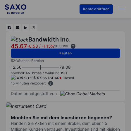
Konto eröffnen
Bandwidth Inc.
45.67
-0.53
/
-1.15%
20:00:00
Kaufen
52-Wochen-Bereich
12.50
79.08
Symbol
BAND:xnas
Währung
USD
NASDAQ
Closed
15 Minuten verzögert
Daten bereitgestellt von
Möchten Sie mit dem Investieren beginnen?
Handeln Sie Aktien mit einem Broker, dem über 1.5
Millionen Kunden vertrauen. Investitionen sind mit Risiken