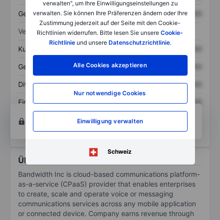
verwalten", um Ihre Einwilligungseinstellungen zu
Gesamtschulden
XXXXXXX
XXXXXXX
verwalten. Sie können Ihre Präferenzen ändern oder Ihre
Zustimmung jederzeit auf der Seite mit den Cookie-
Verhältnisse
Richtlinien widerrufen. Bitte lesen Sie unsere
Cookie-
Richtlinie
und unsere
Datenschutzrichtlinie
.
Kurs/Umsatz
XXXXXXX
XXXXXXX
Alle Cookies akzeptieren
Gewinn je Aktie
XXXXXXX
XXXXXXX
Dividende je Aktie
XXXXXXX
XXXXXXX
Nur notwendige Cookies
Eigenkapitalrendite
XXXXXXX
XXXXXXX
Konto eröffnen
um Zugriff auf mehr Diagramm-
Einwilligung verwalten
und Analyse-Tools zu erhalten.
Schweiz
Über Bandwidth Inc.
Bandwidth Inc is cloud-based communications platform-
as-a-service (CPaaS) provider that enables enterprises
to create, scale and operate voice or messaging
communications services across any mobile application
or connected device. Company earns revenue through