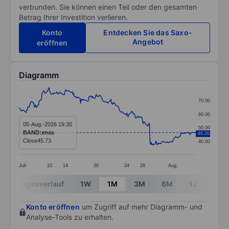
verbunden. Sie können einen Teil oder den gesamten
Betrag Ihrer Investition verlieren.
Konto
Entdecken Sie das Saxo-
Angebot
eröffnen
Diagramm
Chart
70.00
Line chart with 299 data points.
60.00
The chart has 1 X axis displaying categories.
05-Aug.-2026 19:30
50.00
BAND:xnas
46.20
The chart has 1 Y axis displaying values. Data ranges
Close
45.73
40.00
Juli
10
14
20
24
28
Aug.
End of interactive chart.
Tagesverlauf
1W
1M
3M
6M
1J
3J
Konto eröffnen
um Zugriff auf mehr Diagramm- und
Analyse-Tools zu erhalten.