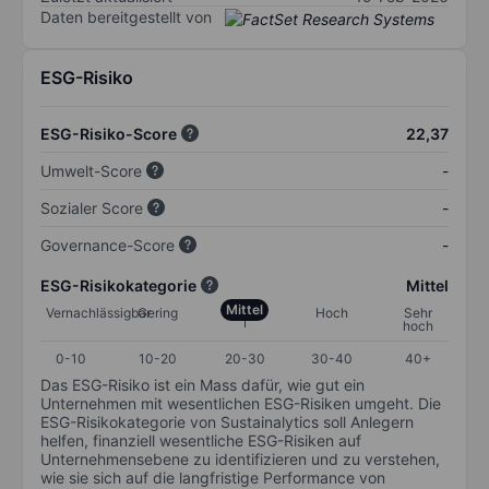
Daten bereitgestellt von
ESG-Risiko
ESG-Risiko-Score
22,37
Umwelt-Score
-
Sozialer Score
-
Governance-Score
-
ESG-Risikokategorie
Mittel
Mittel
Vernachlässigbar
Gering
Hoch
Sehr
hoch
0-10
10-20
20-30
30-40
40+
Das ESG-Risiko ist ein Mass dafür, wie gut ein
Unternehmen mit wesentlichen ESG-Risiken umgeht. Die
ESG-Risikokategorie von Sustainalytics soll Anlegern
helfen, finanziell wesentliche ESG-Risiken auf
Unternehmensebene zu identifizieren und zu verstehen,
wie sie sich auf die langfristige Performance von