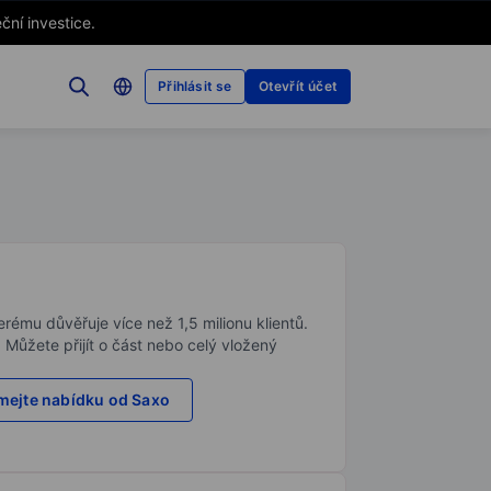
ční investice.
Přihlásit se
Otevřít účet
rému důvěřuje více než 1,5 milionu klientů.
. Můžete přijít o část nebo celý vložený
ejte nabídku od Saxo