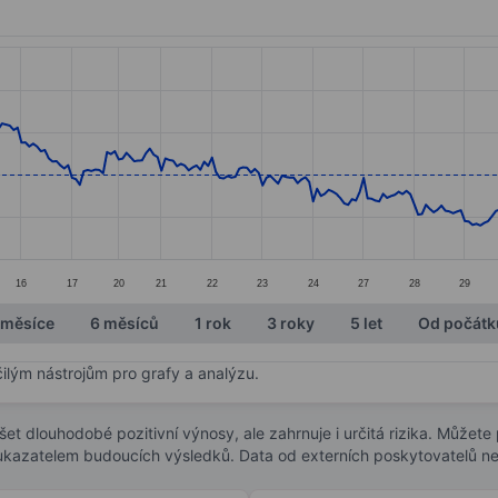
ories.
s. Data ranges from 32.38 to 43.48.
16
17
20
21
22
23
24
27
28
29
 měsíce
6 měsíců
1 rok
3 roky
5 let
Od počátk
čilým nástrojům pro grafy a analýzu.
t dlouhodobé pozitivní výnosy, ale zahrnuje i určitá rizika. Můžete př
 ukazatelem budoucích výsledků. Data od externích poskytovatelů ne