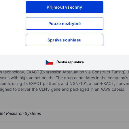
Přijmout všechny
XXXXXXX
XXXXXXX
XXXXXXX
XXXXXXX
Pouze nezbytné
XXXXXXX
XXXXXXX
Otevřete si účet
a získejte přístup k p
Správa souhlasu
XXXXXXX
XXXXXXX
Česká republika
gy company committed to overcoming the limitations of neurological d
n technology, EXACT(Expression Attenuation via Construct Tuning). It 
iseases with high unmet needs. The drug candidates in the company's
ndrome, using its EXACT platform, and NGN-101, a non-EXACT, conv
esigned to deliver the CLN5 gene and packaged in an AAV9 capsid.