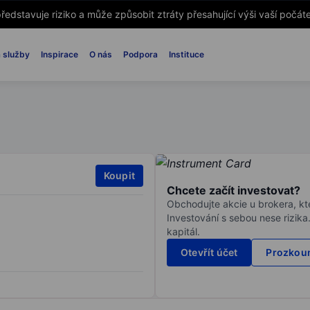
ředstavuje riziko a může způsobit ztráty přesahující výši vaší počáte
 služby
Inspirace
O nás
Podpora
Instituce
Koupit
Chcete začít investovat?
Obchodujte akcie u brokera, kte
Investování s sebou nese rizika
kapitál.
Otevřít účet
Prozkoum