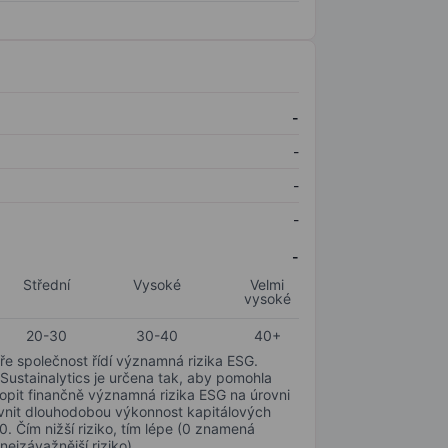
-
-
-
-
-
Střední
Vysoké
Velmi
vysoké
20-30
30-40
40+
ře společnost řídí významná rizika ESG.
 Sustainalytics je určena tak, aby pomohla
hopit finančně významná rizika ESG na úrovni
livnit dlouhodobou výkonnost kapitálových
0. Čím nižší riziko, tím lépe (0 znamená
nejzávažnější riziko).