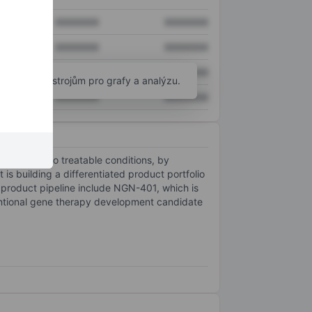
XXXXXXX
XXXXXXX
XXXXXXX
XXXXXXX
XXXXXXX
XXXXXXX
okročilým nástrojům pro grafy a analýzu.
XXXXXXX
XXXXXXX
iseases into treatable conditions, by
is building a differentiated product portfolio
 product pipeline include NGN-401, which is
entional gene therapy development candidate