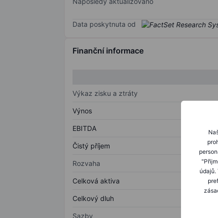
Naposledy aktualizováno
Data poskytnuta od
Finanční informace
Výkaz zisku a ztráty
Výnos
EBITDA
Naš
proh
Čistý příjem
person
"Přij
Rozvaha
údajů.
Celková aktiva
pre
zásad
Celkový dluh
Sazby