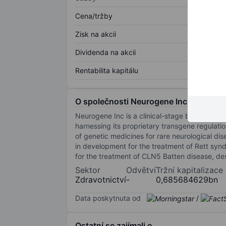
Cena/tržby
Zisk na akcii
Dividenda na akcii
Rentabilita kapitálu
O společnosti Neurogene Inc
Neurogene Inc is a clinical-stage biotechnolo
harnessing its proprietary transgene regulatio
of genetic medicines for rare neurological d
in development for the treatment of Rett sy
for the treatment of CLN5 Batten disease, d
Sektor
Odvětví
Tržní kapitalizace
Zdravotnictví
-
0,685684629bn
Data poskytnuta od
/
Ostatní se zajímali o