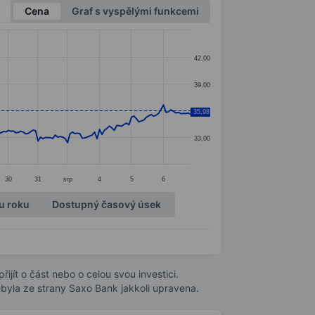
Cena
Graf s vyspělými funkcemi
42,00
39,00
35,98
36,00
33,00
30
31
srp
4
5
6
u roku
Dostupný časový úsek
ijít o část nebo o celou svou investici.
byla ze strany Saxo Bank jakkoli upravena.