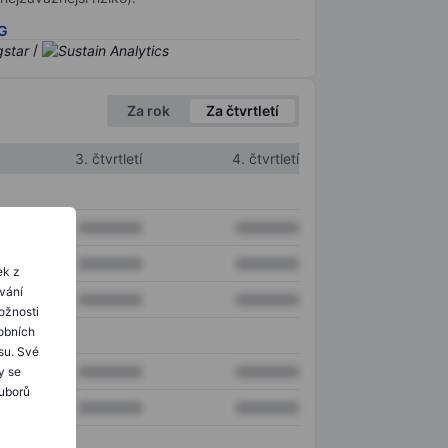
SG
/
Za rok
Za čtvrtletí
3. čtvrtletí
4. čtvrtletí
XXXXXXX
XXXXXXX
XXXXXXX
XXXXXXX
ek z
ování
XXXXXXX
XXXXXXX
ožnosti
obních
su. Své
XXXXXXX
XXXXXXX
y se
ouborů
XXXXXXX
XXXXXXX