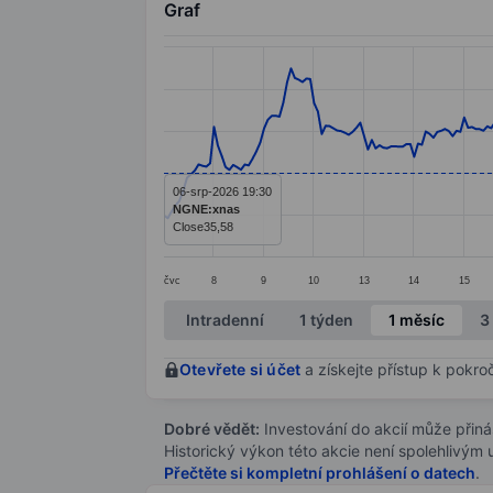
Graf
Chart
Line chart with 292 data points.
The chart has 1 X axis displaying categ
The chart has 1 Y axis displaying value
06-srp-2026 19:30
NGNE:xnas
Close
35,58
čvc
8
9
10
13
14
15
End of interactive chart.
Intradenní
1 týden
1 měsíc
3
Otevřete si účet
a získejte přístup k pokro
Dobré vědět:
Investování do akcií může přináše
Historický výkon této akcie není spolehlivým
Přečtěte si kompletní prohlášení o datech
.