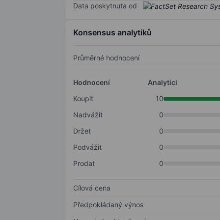
Data poskytnuta od
Konsensus analytiků
Průměrné hodnocení
Hodnocení
Analytici
Koupit
10
Nadvážit
0
Držet
0
Podvážit
0
Prodat
0
Cílová cena
Předpokládaný výnos