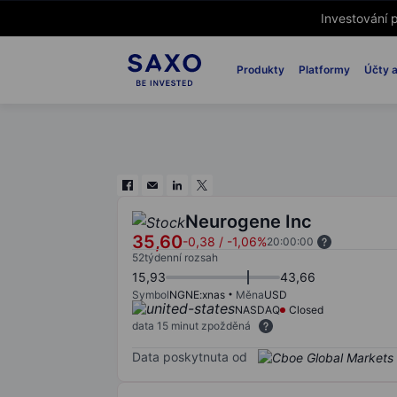
Investování p
Produkty
Platformy
Účty a
Neurogene Inc
35,60
-0,38
/
-1,06%
20:00:00
52týdenní rozsah
15,93
43,66
Symbol
NGNE:xnas
Měna
USD
NASDAQ
Closed
data 15 minut zpožděná
Data poskytnuta od