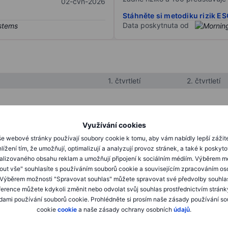
02-čvn-2026
Stáhněte si metodiku rizik E
Data poskytnuta od
1. čtvrtletí
2. čtvrtletí
XXXXXXX
XXXXXXX
Využívání cookies
XXXXXXX
XXXXXXX
e webové stránky používají soubory cookie k tomu, aby vám nabídly lepší zážit
lížení tím, že umožňují, optimalizují a analyzují provoz stránek, a také k poskyt
XXXXXXX
XXXXXXX
alizovaného obsahu reklam a umožňují připojení k sociálním médiím. Výběrem m
mout vše" souhlasíte s používáním souborů cookie a souvisejícím zpracováním os
 Výběrem možnosti "Spravovat souhlas" můžete spravovat své předvolby souhla
XXXXXXX
XXXXXXX
ference můžete kdykoli změnit nebo odvolat svůj souhlas prostřednictvím stránk
ami používání souborů cookie. Prohlédněte si prosím naše zásady používání s
XXXXXXX
XXXXXXX
cookie
cookie
a naše zásady ochrany osobních
údajů
.