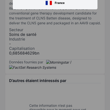
France
development for the treatment of Rett syndrome, using
its EXACT platform, and NGN-101, a non-EXACT,
conventional gene therapy development candidate for
the treatment of CLN5 Batten disease, designed to
deliver the CLN5 gene and packaged in an AAV9 capsid.
Secteur
Soins de santé
Industrie
-
Capitalisation
0,685684629bn
Données fournies par
/
D’autres étaient intéressés par
Cette information n’est pas
disponible pour le moment pour cet