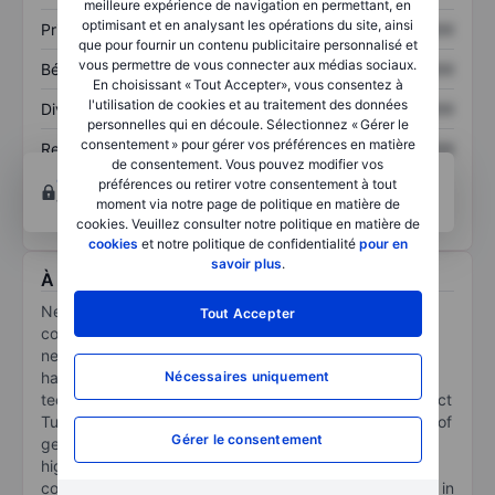
meilleure expérience de navigation en permettant, en
optimisant et en analysant les opérations du site, ainsi
Prix / ventes
XXXXXXX
XXXXXXX
que pour fournir un contenu publicitaire personnalisé et
vous permettre de vous connecter aux médias sociaux.
Bénéfice par action
XXXXXXX
XXXXXXX
En choisissant « Tout Accepter», vous consentez à
l'utilisation de cookies et au traitement des données
Dividende par action
XXXXXXX
XXXXXXX
personnelles qui en découle. Sélectionnez « Gérer le
consentement » pour gérer vos préférences en matière
Rendement des
XXXXXXX
XXXXXXX
de consentement. Vous pouvez modifier vos
capitaux propres
Ouvrir un compte
pour accéder à d’autres outils
préférences ou retirer votre consentement à tout
techniques et d’analyses.
moment via notre page de politique en matière de
cookies. Veuillez consulter notre politique en matière de
cookies
et notre politique de confidentialité
pour en
savoir plus
.
À propos Neurogene Inc
Neurogene Inc is a clinical-stage biotechnology
Tout Accepter
company committed to overcoming the limitations of
neurological diseases into treatable conditions, by
Nécessaires uniquement
harnessing its proprietary transgene regulation
technology, EXACT(Expression Attenuation via Construct
Tuning). It is building a differentiated product portfolio of
Gérer le consentement
genetic medicines for rare neurological diseases with
high unmet needs. The drug candidates in the
company's product pipeline include NGN-401, which is in