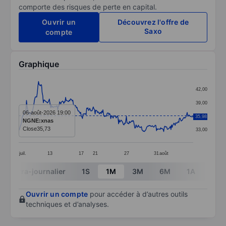
comporte des risques de perte en capital.
Ouvrir un
Découvrez l'offre de
Saxo
compte
Graphique
Chart
42,00
Line chart with 291 data points.
39,00
The chart has 1 X axis displaying categories.
06-août-2026 19:00
36,00
35,98
NGNE:xnas
The chart has 1 Y axis displaying values. Data ranges
Close
35,73
33,00
juil.
13
17
21
27
31
août
End of interactive chart.
Intra-journalier
1S
1M
3M
6M
1A
3A
Ouvrir un compte
pour accéder à d’autres outils
techniques et d’analyses.