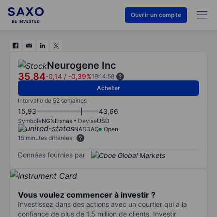
Ouvrir un compte
Neurogene Inc
35,84
-0,14
/
-0,39%
19:14:58
Acheter
Intervalle de 52 semaines
15,93
43,66
Symbole
NGNE:xnas
Devise
USD
NASDAQ
Open
15 minutes différées
Données fournies par
Vous voulez commencer à investir ?
Investissez dans des actions avec un courtier qui a la
confiance de plus de 1,5 million de clients. Investir