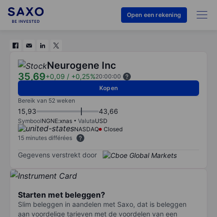
Open een rekening
Neurogene Inc
35,69
+0,09
/
+0,25%
20:00:00
Kopen
Bereik van 52 weken
15,93
43,66
Symbool
NGNE:xnas
Valuta
USD
NASDAQ
Closed
15 minutes différées
Gegevens verstrekt door
Starten met beleggen?
Slim beleggen in aandelen met Saxo, dat is beleggen
aan voordelige tarieven met de voordelen van een