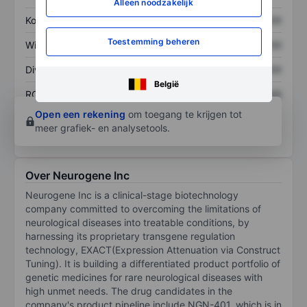
Alleen noodzakelijk
Koers/omzetratio
XXXXXXX
XXXXXXX
Toestemming beheren
Winst per aandeel
XXXXXXX
XXXXXXX
Dividend per aandeel
XXXXXXX
XXXXXXX
België
ROE
XXXXXXX
XXXXXXX
Open een rekening
om toegang te krijgen tot
meer grafiek- en analysetools.
Over Neurogene Inc
Neurogene Inc is a clinical-stage biotechnology
company committed to overcoming the limitations of
neurological diseases into treatable conditions, by
harnessing its proprietary transgene regulation
technology, EXACT(Expression Attenuation via Construct
Tuning). It is building a differentiated product portfolio of
genetic medicines for rare neurological diseases with
high unmet needs. The drug candidates in the
company's product pipeline include NGN-401, which is in