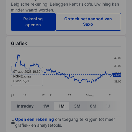
Belgische rekening. Beleggen kent risico's. Uw inleg kan
minder waard worden.
Rekening
Ontdek het aanbod van
Saxo
openen
Grafiek
Chart
42,00
Line chart with 289 data points.
39,00
The chart has 1 X axis displaying categories.
07-aug-2026 19:30
36,00
35,60
NGNE:xnas
The chart has 1 Y axis displaying values. Data ranges
Close
35,71
33,00
jul.
13
17
21
27
31
aug.
7
End of interactive chart.
Intraday
1W
1M
3M
6M
1J
3J
Open een rekening
om toegang te krijgen tot meer
grafiek- en analysetools.