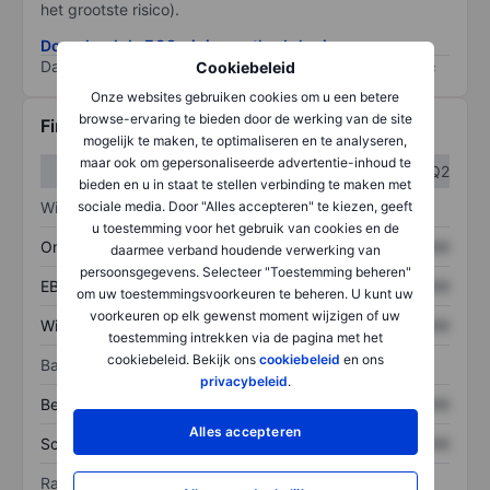
het grootste risico).
Download de ESG-risicomethodologie
Data provided by
/
Cookiebeleid
Onze websites gebruiken cookies om u een betere
browse-ervaring te bieden door de werking van de site
Financiële gegevens
mogelijk te maken, te optimaliseren en te analyseren,
maar ook om gepersonaliseerde advertentie-inhoud te
Q1
Q2
bieden en u in staat te stellen verbinding te maken met
sociale media. Door "Alles accepteren" te kiezen, geeft
Winst/verlies
u toestemming voor het gebruik van cookies en de
Omzet
XXXXXXX
XXXXXXX
daarmee verband houdende verwerking van
persoonsgegevens. Selecteer "Toestemming beheren"
EBITDA
XXXXXXX
XXXXXXX
om uw toestemmingsvoorkeuren te beheren. U kunt uw
voorkeuren op elk gewenst moment wijzigen of uw
Winst
XXXXXXX
XXXXXXX
toestemming intrekken via de pagina met het
cookiebeleid. Bekijk ons
cookiebeleid
en ons
Balans
privacybeleid
.
Bezittingen
XXXXXXX
XXXXXXX
Alles accepteren
Schulden
XXXXXXX
XXXXXXX
Ratio's