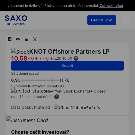
Investování je rizikové. Ztráty mohou překročit investici.
Zobrazit více
Otevřít účet
KNOT Offshore Partners LP
10,58
-0,06
/
-0,56%
20:10:00
Koupit
52týdenní rozsah
6,90
11,78
Symbol
KNOP:xnys
Měna
USD
New York Stock Exchange
Closed
data 15 minut zpožděná
Data poskytnuta od
Chcete začít investovat?