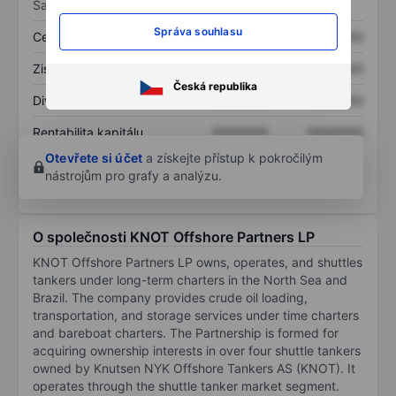
Sazby
Správa souhlasu
Cena/tržby
XXXXXXX
XXXXXXX
Zisk na akcii
XXXXXXX
XXXXXXX
Česká republika
Dividenda na akcii
XXXXXXX
XXXXXXX
Rentabilita kapitálu
XXXXXXX
XXXXXXX
Otevřete si účet
a získejte přístup k pokročilým
nástrojům pro grafy a analýzu.
O společnosti KNOT Offshore Partners LP
KNOT Offshore Partners LP owns, operates, and shuttles
tankers under long-term charters in the North Sea and
Brazil. The company provides crude oil loading,
transportation, and storage services under time charters
and bareboat charters. The Partnership is formed for
acquiring ownership interests in over four shuttle tankers
owned by Knutsen NYK Offshore Tankers AS (KNOT). It
operates through the shuttle tanker market segment.