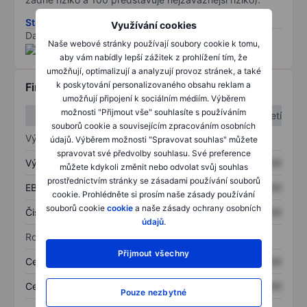
Stáhněte si metodiku rizik ESG
Využívání cookies
Data poskytnuta od
/
Naše webové stránky používají soubory cookie k tomu,
aby vám nabídly lepší zážitek z prohlížení tím, že
umožňují, optimalizují a analyzují provoz stránek, a také
k poskytování personalizovaného obsahu reklam a
Finanční informace
umožňují připojení k sociálním médiím. Výběrem
možnosti "Přijmout vše" souhlasíte s používáním
1. čtvrtletí
2. čtvrtletí
souborů cookie a souvisejícím zpracováním osobních
Výkaz zisku a ztráty
údajů. Výběrem možnosti "Spravovat souhlas" můžete
spravovat své předvolby souhlasu. Své preference
Výnos
XXXXXXX
XXXXXXX
můžete kdykoli změnit nebo odvolat svůj souhlas
prostřednictvím stránky se zásadami používání souborů
EBITDA
XXXXXXX
XXXXXXX
cookie. Prohlédněte si prosím naše zásady používání
souborů cookie
cookie
a naše zásady ochrany osobních
Čistý příjem
XXXXXXX
XXXXXXX
údajů
.
Rozvaha
Přijmout všechny
Celková aktiva
XXXXXXX
XXXXXXX
Celkový dluh
XXXXXXX
XXXXXXX
Pouze nezbytné