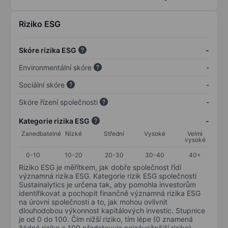
Riziko ESG
Skóre rizika ESG
-
Environmentální skóre
-
Sociální skóre
-
Skóre řízení společnosti
-
Kategorie rizika ESG
-
Zanedbatelné
Nízké
Střední
Vysoké
Velmi
vysoké
0-10
10-20
20-30
30-40
40+
Riziko ESG je měřítkem, jak dobře společnost řídí
významná rizika ESG. Kategorie rizik ESG společnosti
Sustainalytics je určena tak, aby pomohla investorům
identifikovat a pochopit finančně významná rizika ESG
na úrovni společnosti a to, jak mohou ovlivnit
dlouhodobou výkonnost kapitálových investic. Stupnice
je od 0 do 100. Čím nižší riziko, tím lépe (0 znamená
žádné riziko a 100 představuje nejzávažnější riziko).