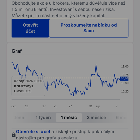
Obchodujte akcie u brokera, kterému důvěřuje více než
1,5 milionu klientů. Investování s sebou nese rizika.
Můžete přijít o část nebo celý vložený kapitál.
Otevřít
Prozkoumejte nabídku od
Saxo
účet
Graf
Chart
11,00
Line chart with 174 data points.
10,75
10,64
The chart has 1 X axis displaying categories.
07-srp-2026 19:00
10,50
KNOP:xnys
The chart has 1 Y axis displaying values. Data ranges fr
Close
10,59
10,25
čvc
13
17
21
27
31
srp
7
End of interactive chart.
Intradenní
1 týden
1 měsíc
3 měsíce
6 měsíců
Otevřete si účet
a získejte přístup k pokročilým
nástrojům pro grafy a analýzu.