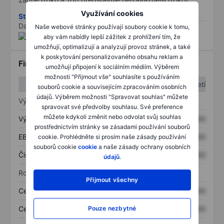
Využívání cookies
Stáhněte si metodiku rizik ESG
Data poskytnuta od
/
Naše webové stránky používají soubory cookie k tomu,
aby vám nabídly lepší zážitek z prohlížení tím, že
umožňují, optimalizují a analyzují provoz stránek, a také
k poskytování personalizovaného obsahu reklam a
Finanční informace
umožňují připojení k sociálním médiím. Výběrem
možnosti "Přijmout vše" souhlasíte s používáním
1. čtvrtletí
2. čtvrtletí
souborů cookie a souvisejícím zpracováním osobních
údajů. Výběrem možnosti "Spravovat souhlas" můžete
Výkaz zisku a ztráty
spravovat své předvolby souhlasu. Své preference
můžete kdykoli změnit nebo odvolat svůj souhlas
Výnos
XXXXXXX
XXXXXXX
prostřednictvím stránky se zásadami používání souborů
EBITDA
XXXXXXX
XXXXXXX
cookie. Prohlédněte si prosím naše zásady používání
souborů cookie
cookie
a naše zásady ochrany osobních
Čistý příjem
XXXXXXX
XXXXXXX
údajů
.
Rozvaha
Přijmout všechny
Celková aktiva
XXXXXXX
XXXXXXX
Celkový dluh
XXXXXXX
XXXXXXX
Pouze nezbytné