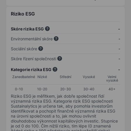
Riziko ESG
Skóre rizika ESG
-
Environmentální skóre
-
Sociální skóre
-
Skóre řízení společnosti
-
Kategorie rizika ESG
-
Zanedbatelné
Nízké
Střední
Vysoké
Velmi
vysoké
0-10
10-20
20-30
30-40
40+
Riziko ESG je měřítkem, jak dobře společnost řídí
významná rizika ESG. Kategorie rizik ESG společnosti
Sustainalytics je určena tak, aby pomohla investorům
identifikovat a pochopit finančně významná rizika ESG
na úrovni společnosti a to, jak mohou ovlivnit
dlouhodobou výkonnost kapitálových investic. Stupnice
je od 0 do 100. Čím nižší riziko, tím lépe (0 znamená
žádné riziko a 100 představuje nejzávažnější riziko).