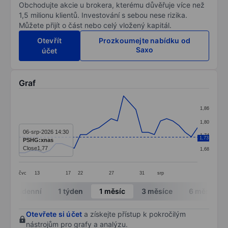
Obchodujte akcie u brokera, kterému důvěřuje více než
1,5 milionu klientů. Investování s sebou nese rizika.
Můžete přijít o část nebo celý vložený kapitál.
Otevřít
Prozkoumejte nabídku od
Saxo
účet
Graf
Chart
1,86
Line chart with 30 data points.
1,80
The chart has 1 X axis displaying categories.
06-srp-2026 14:30
1,74
1,73
PSHG:xnas
The chart has 1 Y axis displaying values. Data ranges f
Close
1,77
1,68
čvc
13
17
22
27
31
srp
End of interactive chart.
Intradenní
1 týden
1 měsíc
3 měsíce
6 měsíců
Otevřete si účet
a získejte přístup k pokročilým
nástrojům pro grafy a analýzu.