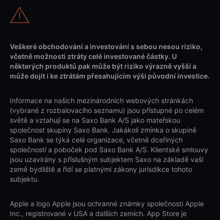
Veškeré obchodování a investování s sebou nesou riziko,
včetně možnosti ztráty celé investované částky. U
některých produktů pak může být riziko výrazně vyšší a
může dojít i ke ztrátám přesahujícím výši původní investice.
Informace na našich mezinárodních webových stránkách
(vybrané z rozbalovacího seznamu) jsou přístupné po celém
světě a vztahují se na Saxo Bank A/S jako mateřskou
společnost skupiny Saxo Bank. Jakákoli zmínka o skupině
Saxo Bank se týká celé organizace, včetně dceřiných
společností a poboček pod Saxo Bank A/S. Klientské smlouvy
jsou uzavírány s příslušným subjektem Saxo na základě vaší
země bydliště a řídí se platnými zákony jurisdikce tohoto
subjektu.
Apple a logo Apple jsou ochranné známky společnosti Apple
Inc., registrované v USA a dalších zemích. App Store je