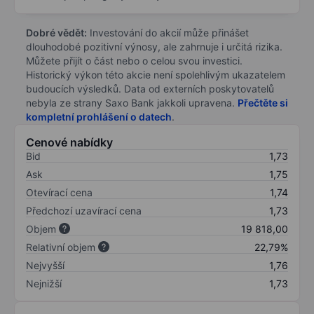
Dobré vědět:
Investování do akcií může přinášet
dlouhodobé pozitivní výnosy, ale zahrnuje i určitá rizika.
Můžete přijít o část nebo o celou svou investici.
Historický výkon této akcie není spolehlivým ukazatelem
budoucích výsledků. Data od externích poskytovatelů
nebyla ze strany Saxo Bank jakkoli upravena.
Přečtěte si
kompletní prohlášení o datech
.
Cenové nabídky
Bid
1,73
Ask
1,75
Otevírací cena
1,74
Předchozí uzavírací cena
1,73
Objem
19 818,00
Relativní objem
22,79%
Nejvyšší
1,76
Nejnižší
1,73