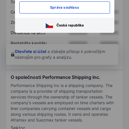
Sazby
Správa souhlasu
Cena/tržby
XXXXXXX
XXXXXXX
Zisk na akcii
XXXXXXX
XXXXXXX
Česká republika
Dividenda na akcii
XXXXXXX
XXXXXXX
Rentabilita kapitálu
XXXXXXX
XXXXXXX
Otevřete si účet
a získejte přístup k pokročilým
nástrojům pro grafy a analýzu.
O společnosti Performance Shipping Inc.
Performance Shipping Inc is a shipping company. The
company is a provider of shipping transportation
services through the ownership of tanker vessels. The
company's vessels are employed on time charters with
liner companies carrying container vessels and cargo
along various shipping routes. It owns and operates
Aframax and Suezmax tanker vessels.
Sektor