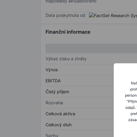
Naposledy aktualizováno
Data poskytnuta od
Finanční informace
Výkaz zisku a ztráty
Výnos
EBITDA
Naš
proh
Čistý příjem
person
"Přij
Rozvaha
údajů.
Celková aktiva
pre
zásad
Celkový dluh
Sazby