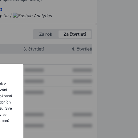
SG
/
Za rok
Za čtvrtletí
3. čtvrtletí
4. čtvrtletí
XXXXXXX
XXXXXXX
XXXXXXX
XXXXXXX
ek z
ování
XXXXXXX
XXXXXXX
ožnosti
obních
su. Své
XXXXXXX
XXXXXXX
y se
ouborů
XXXXXXX
XXXXXXX