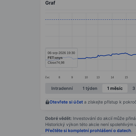
Graf
Chart
Line chart with 287 data points.
The chart has 1 X axis displaying categ
The chart has 1 Y axis displaying value
06-srp-2026 19:30
FET:xnys
Close
74,98
čvc
8
9
10
13
14
15
End of interactive chart.
Intradenní
1 týden
1 měsíc
3
Otevřete si účet
a získejte přístup k pokro
Dobré vědět:
Investování do akcií může přináše
Historický výkon této akcie není spolehlivým
Přečtěte si kompletní prohlášení o datech
.