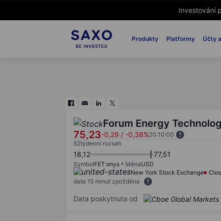
Investování p
Produkty
Platformy
Účty a
Forum Energy Technologi
75,23
-0,29
/
-0,38%
20:10:00
52týdenní rozsah
18,12
77,51
Symbol
FET:xnys
Měna
USD
New York Stock Exchange
Clo
data 15 minut zpožděná
Data poskytnuta od