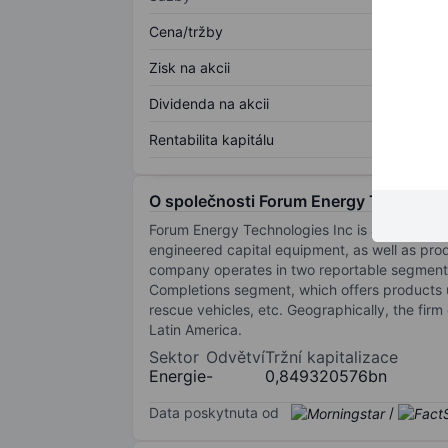
Cena/tržby
Zisk na akcii
Dividenda na akcii
Rentabilita kapitálu
O společnosti Forum Energy Technolog
Forum Energy Technologies Inc is a manufactur
engineered capital equipment, as well as produ
company operates in two reportable segments:
Completions segment, which offers products u
rescue vehicles, etc. Geographically, the fi
Latin America.
Sektor
Odvětví
Tržní kapitalizace
Energie
-
0,849320576bn
Data poskytnuta od
/