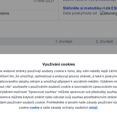
11-bře-2021
Stáhněte si metodiku rizik E
Data poskytnuta od
1. čtvrtletí
2. čtvrtletí
XXXXXXX
XXXXXXX
Využívání cookies
XXXXXXX
XXXXXXX
e webové stránky používají soubory cookie k tomu, aby vám nabídly lepší zážit
lížení tím, že umožňují, optimalizují a analyzují provoz stránek, a také k poskyt
XXXXXXX
XXXXXXX
alizovaného obsahu reklam a umožňují připojení k sociálním médiím. Výběrem m
mout vše" souhlasíte s používáním souborů cookie a souvisejícím zpracováním os
 Výběrem možnosti "Spravovat souhlas" můžete spravovat své předvolby souhla
XXXXXXX
XXXXXXX
ference můžete kdykoli změnit nebo odvolat svůj souhlas prostřednictvím stránk
ami používání souborů cookie. Prohlédněte si prosím naše zásady používání s
XXXXXXX
XXXXXXX
cookie
cookie
a naše zásady ochrany osobních
údajů
.