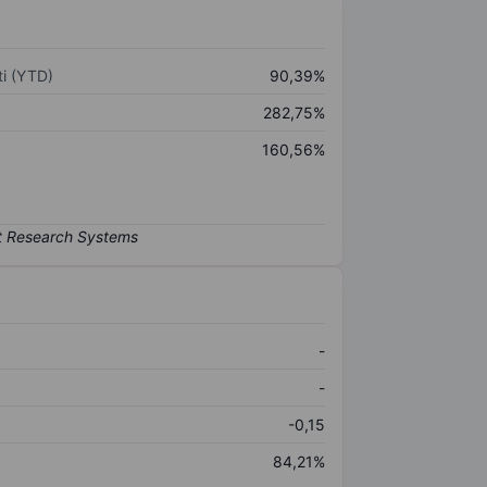
i (YTD)
90,39%
282,75%
160,56%
-
-
-0,15
84,21%