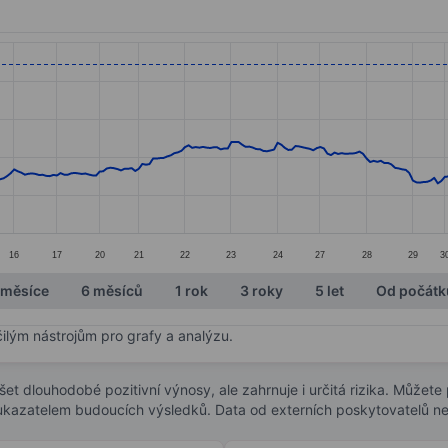
ories.
s. Data ranges from 46.96 to 77.22.
16
17
20
21
22
23
24
27
28
29
3
 měsíce
6 měsíců
1 rok
3 roky
5 let
Od počátk
čilým nástrojům pro grafy a analýzu.
t dlouhodobé pozitivní výnosy, ale zahrnuje i určitá rizika. Můžete př
 ukazatelem budoucích výsledků. Data od externích poskytovatelů ne