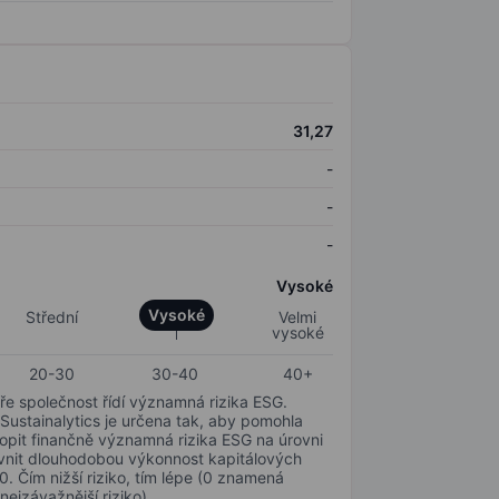
31,27
-
-
-
Vysoké
Vysoké
Střední
Velmi
vysoké
20-30
30-40
40+
ře společnost řídí významná rizika ESG.
 Sustainalytics je určena tak, aby pomohla
hopit finančně významná rizika ESG na úrovni
livnit dlouhodobou výkonnost kapitálových
0. Čím nižší riziko, tím lépe (0 znamená
nejzávažnější riziko).