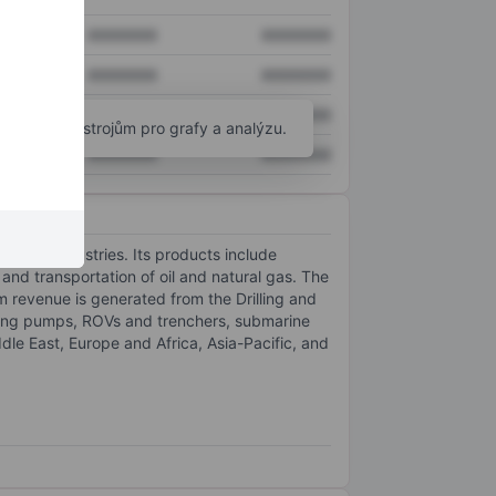
XXXXXXX
XXXXXXX
XXXXXXX
XXXXXXX
XXXXXXX
XXXXXXX
okročilým nástrojům pro grafy a analýzu.
XXXXXXX
XXXXXXX
energy industries. Its products include
 and transportation of oil and natural gas. The
 revenue is generated from the Drilling and
uring pumps, ROVs and trenchers, submarine
le East, Europe and Africa, Asia-Pacific, and