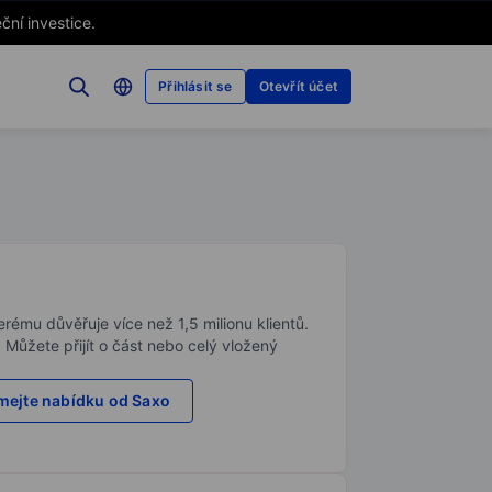
ční investice.
Přihlásit se
Otevřít účet
rému důvěřuje více než 1,5 milionu klientů.
. Můžete přijít o část nebo celý vložený
ejte nabídku od Saxo