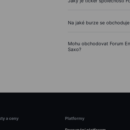
Jaký je ticker společnosti 
Na jaké burze se obchoduje
Mohu obchodovat Forum Ene
Saxo?
ty a ceny
Platformy
Porovnání platforem