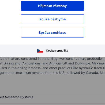
Přijmout všechny
XXXXXXX
XXXXXXX
XXXXXXX
XXXXXXX
Pouze nezbytné
XXXXXXX
XXXXXXX
Otevřete si účet
a získejte přístup k p
Správa souhlasu
XXXXXXX
XXXXXXX
ies Inc.
Česká republika
ing company serving the oil, natural gas, industrial, and renewable 
cts that are consumed in the drilling, well construction, production,
 Drilling and Completions, and Artificial Lift and Downhole. Maximum
sed in the drilling process, and other products like hydraulic fract
rm generates maximum revenue from the U.S., followed by Canada, Midd