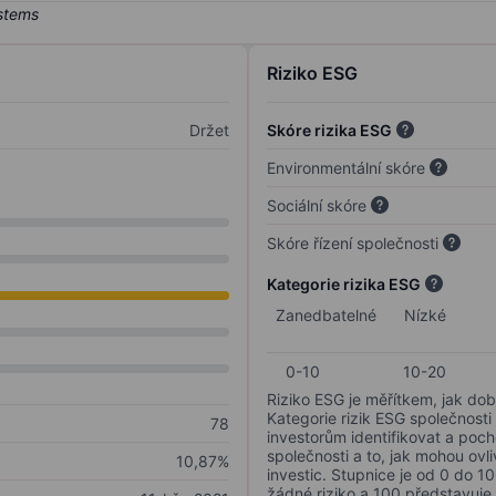
Riziko ESG
Držet
Skóre rizika ESG
Environmentální skóre
Sociální skóre
Skóre řízení společnosti
Kategorie rizika ESG
Zanedbatelné
Nízké
0-10
10-20
Riziko ESG je měřítkem, jak dob
Kategorie rizik ESG společnosti
78
investorům identifikovat a poc
společnosti a to, jak mohou ov
10,87%
investic. Stupnice je od 0 do 10
žádné riziko a 100 představuje 