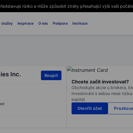
ředstavuje riziko a může způsobit ztráty přesahující výši vaší počáte
 služby
Inspirace
O nás
Podpora
Instituce
es Inc.
Koupit
Chcete začít investovat?
Obchodujte akcie u brokera, kte
Investování s sebou nese rizika
kapitál.
sed
Otevřít účet
Prozkoum