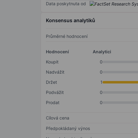
Data poskytnuta od
Konsensus analytiků
Průměrné hodnocení
Hodnocení
Analytici
Koupit
0
Nadvážit
0
Držet
1
Podvážit
0
Prodat
0
Cílová cena
Předpokládaný výnos