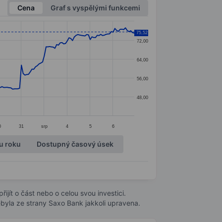
Cena
Graf s vyspělými funkcemi
75,52
72,00
64,00
56,00
48,00
0
31
srp
4
5
6
u roku
Dostupný časový úsek
ijít o část nebo o celou svou investici.
byla ze strany Saxo Bank jakkoli upravena.