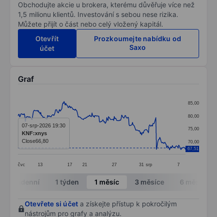
Obchodujte akcie u brokera, kterému důvěřuje více než
1,5 milionu klientů. Investování s sebou nese rizika.
Můžete přijít o část nebo celý vložený kapitál.
Otevřít
Prozkoumejte nabídku od
Saxo
účet
Graf
Chart
85,00
Line chart with 295 data points.
80,00
The chart has 1 X axis displaying categories.
07-srp-2026 19:30
75,00
KNF:xnys
The chart has 1 Y axis displaying values. Data ranges
Close
66,80
70,00
67,51
čvc
13
17
21
27
31
srp
7
End of interactive chart.
Intradenní
1 týden
1 měsíc
3 měsíce
6 měsíců
Otevřete si účet
a získejte přístup k pokročilým
nástrojům pro grafy a analýzu.