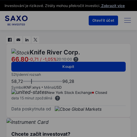
Investování je rizikové. Ztráty mohou překročit investici.
Zobrazit více
Otevřít účet
Knife River Corp.
66,80
-0,71
/
-1,05%
20:10:00
Koupit
52týdenní rozsah
58,72
96,28
Symbol
KNF:xnys
Měna
USD
New York Stock Exchange
Closed
data 15 minut zpožděná
Data poskytnuta od
Chcete začít investovat?