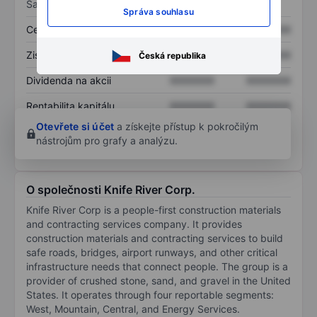
Sazby
Správa souhlasu
Cena/tržby
XXXXXXX
XXXXXXX
Zisk na akcii
XXXXXXX
XXXXXXX
Česká republika
Dividenda na akcii
XXXXXXX
XXXXXXX
Rentabilita kapitálu
XXXXXXX
XXXXXXX
Otevřete si účet
a získejte přístup k pokročilým
nástrojům pro grafy a analýzu.
O společnosti Knife River Corp.
Knife River Corp is a people-first construction materials
and contracting services company. It provides
construction materials and contracting services to build
safe roads, bridges, airport runways, and other critical
infrastructure needs that connect people. The group is a
provider of crushed stone, sand, and gravel in the United
States. It operates through four reportable segments:
West, Mountain, Central, and Energy Services.