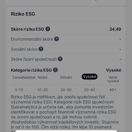
Riziko ESG
Skóre rizika ESG
34,49
Environmentální skóre
-
Sociální skóre
-
Skóre řízení společnosti
-
Kategorie rizika ESG
Vysoké
Vysoké
Zanedbatelné
Nízké
Střední
Velmi
vysoké
0-10
10-20
20-30
30-40
40+
Riziko ESG je měřítkem, jak dobře společnost řídí
významná rizika ESG. Kategorie rizik ESG společnosti
Sustainalytics je určena tak, aby pomohla investorům
identifikovat a pochopit finančně významná rizika ESG
na úrovni společnosti a to, jak mohou ovlivnit
dlouhodobou výkonnost kapitálových investic. Stupnice
je od 0 do 100. Čím nižší riziko, tím lépe (0 znamená
žádné riziko a 100 představuje nejzávažnější riziko).