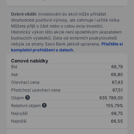
Dobré vědět:
Investování do akcií může přinášet
dlouhodobé pozitivní výnosy, ale zahrnuje i určitá rizika.
Můžete přijít o část nebo o celou svou investici.
Historický výkon této akcie není spolehlivým ukazatelem
budoucích výsledků. Data od externích poskytovatelů
nebyla ze strany Saxo Bank jakkoli upravena.
Přečtěte si
kompletní prohlášení o datech
.
Cenové nabídky
Bid
66,79
Ask
66,80
Otevírací cena
67,43
Předchozí uzavírací cena
67,51
Objem
935 789,00
Relativní objem
155,79%
Nejvyšší
68,75
Nejnižší
66,55