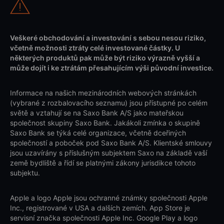
Veškeré obchodování a investování s sebou nesou riziko,
včetně možnosti ztráty celé investované částky. U
některých produktů pak může být riziko výrazně vyšší a
může dojít i ke ztrátám přesahujícím výši původní investice.
Informace na našich mezinárodních webových stránkách
(vybrané z rozbalovacího seznamu) jsou přístupné po celém
světě a vztahují se na Saxo Bank A/S jako mateřskou
společnost skupiny Saxo Bank. Jakákoli zmínka o skupině
Saxo Bank se týká celé organizace, včetně dceřiných
společností a poboček pod Saxo Bank A/S. Klientské smlouvy
jsou uzavírány s příslušným subjektem Saxo na základě vaší
země bydliště a řídí se platnými zákony jurisdikce tohoto
subjektu.
Apple a logo Apple jsou ochranné známky společnosti Apple
Inc., registrované v USA a dalších zemích. App Store je
servisní značka společnosti Apple Inc. Google Play a logo