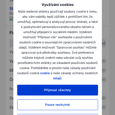
Využívání cookies
Stáhněte si metodiku rizik ESG
Naše webové stránky používají soubory cookie k tomu,
Data poskytnuta od
/
aby vám nabídly lepší zážitek z prohlížení tím, že
umožňují, optimalizují a analyzují provoz stránek, a také
k poskytování personalizovaného obsahu reklam a
umožňují připojení k sociálním médiím. Výběrem
Finanční informace
možnosti "Přijmout vše" souhlasíte s používáním
souborů cookie a souvisejícím zpracováním osobních
1. čtvrtletí
2. čtvrtletí
údajů. Výběrem možnosti "Spravovat souhlas" můžete
Výkaz zisku a ztráty
spravovat své předvolby souhlasu. Své preference
můžete kdykoli změnit nebo odvolat svůj souhlas
Výnos
XXXXXXX
XXXXXXX
prostřednictvím stránky se zásadami používání souborů
cookie. Prohlédněte si prosím naše zásady používání
EBITDA
XXXXXXX
XXXXXXX
souborů cookie
cookie
a naše zásady ochrany osobních
údajů
.
Čistý příjem
XXXXXXX
XXXXXXX
Rozvaha
Přijmout všechny
Celková aktiva
XXXXXXX
XXXXXXX
Pouze nezbytné
Celkový dluh
XXXXXXX
XXXXXXX