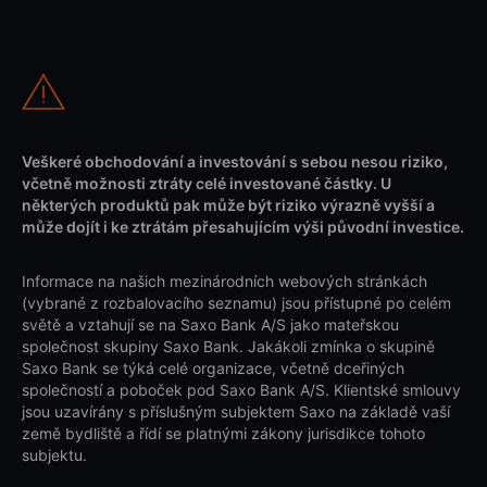
Veškeré obchodování a investování s sebou nesou riziko,
včetně možnosti ztráty celé investované částky. U
některých produktů pak může být riziko výrazně vyšší a
může dojít i ke ztrátám přesahujícím výši původní investice.
Informace na našich mezinárodních webových stránkách
(vybrané z rozbalovacího seznamu) jsou přístupné po celém
světě a vztahují se na Saxo Bank A/S jako mateřskou
společnost skupiny Saxo Bank. Jakákoli zmínka o skupině
Saxo Bank se týká celé organizace, včetně dceřiných
společností a poboček pod Saxo Bank A/S. Klientské smlouvy
jsou uzavírány s příslušným subjektem Saxo na základě vaší
země bydliště a řídí se platnými zákony jurisdikce tohoto
subjektu.