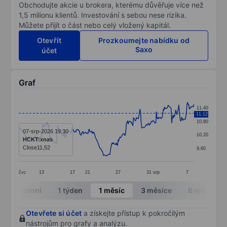
Obchodujte akcie u brokera, kterému důvěřuje více než
1,5 milionu klientů. Investování s sebou nese rizika.
Můžete přijít o část nebo celý vložený kapitál.
Otevřít
Prozkoumejte nabídku od
Saxo
účet
Graf
Chart
11,40
11,12
Line chart with 299 data points.
10,80
The chart has 1 X axis displaying categories.
07-srp-2026 19:30
10,20
HCKT:xnas
The chart has 1 Y axis displaying values. Data ranges 
Close
11,52
9,60
čvc
13
17
21
27
31
srp
7
End of interactive chart.
Intradenní
1 týden
1 měsíc
3 měsíce
6 měsíců
Otevřete si účet
a získejte přístup k pokročilým
nástrojům pro grafy a analýzu.