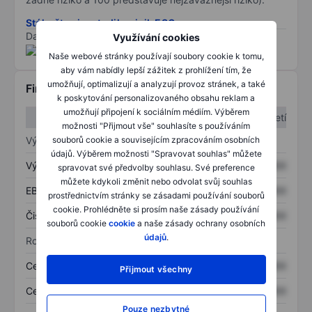
Stáhněte si metodiku rizik ESG
Data poskytnuta od
/
Využívání cookies
Naše webové stránky používají soubory cookie k tomu,
aby vám nabídly lepší zážitek z prohlížení tím, že
umožňují, optimalizují a analyzují provoz stránek, a také
Finanční informace
k poskytování personalizovaného obsahu reklam a
umožňují připojení k sociálním médiím. Výběrem
1. čtvrtletí
2. čtvrtletí
možnosti "Přijmout vše" souhlasíte s používáním
Výkaz zisku a ztráty
souborů cookie a souvisejícím zpracováním osobních
údajů. Výběrem možnosti "Spravovat souhlas" můžete
Výnos
XXXXXXX
XXXXXXX
spravovat své předvolby souhlasu. Své preference
můžete kdykoli změnit nebo odvolat svůj souhlas
EBITDA
XXXXXXX
XXXXXXX
prostřednictvím stránky se zásadami používání souborů
cookie. Prohlédněte si prosím naše zásady používání
Čistý příjem
XXXXXXX
XXXXXXX
souborů cookie
cookie
a naše zásady ochrany osobních
údajů
.
Rozvaha
Celková aktiva
XXXXXXX
XXXXXXX
Přijmout všechny
Celkový dluh
XXXXXXX
XXXXXXX
Pouze nezbytné