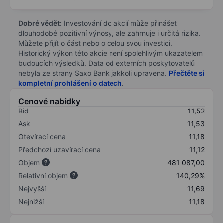
Dobré vědět:
Investování do akcií může přinášet
dlouhodobé pozitivní výnosy, ale zahrnuje i určitá rizika.
Můžete přijít o část nebo o celou svou investici.
Historický výkon této akcie není spolehlivým ukazatelem
budoucích výsledků. Data od externích poskytovatelů
nebyla ze strany Saxo Bank jakkoli upravena.
Přečtěte si
kompletní prohlášení o datech
.
Cenové nabídky
Bid
11,52
Ask
11,53
Otevírací cena
11,18
Předchozí uzavírací cena
11,12
Objem
481 087,00
Relativní objem
140,29%
Nejvyšší
11,69
Nejnižší
11,18