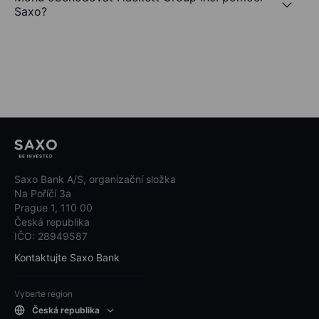
Saxo?
Saxo Bank A/S, organizační složka
Na Poříčí 3a
Prague 1, 110 00
Česká republika
IČO: 28949587
Kontaktujte Saxo Bank
Vyberte region
Česká republika