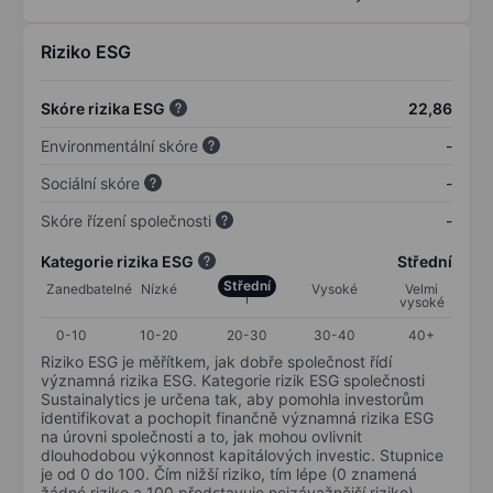
Riziko ESG
Skóre rizika ESG
22,86
Environmentální skóre
-
Sociální skóre
-
Skóre řízení společnosti
-
Kategorie rizika ESG
Střední
Střední
Zanedbatelné
Nízké
Vysoké
Velmi
vysoké
0-10
10-20
20-30
30-40
40+
Riziko ESG je měřítkem, jak dobře společnost řídí
významná rizika ESG. Kategorie rizik ESG společnosti
Sustainalytics je určena tak, aby pomohla investorům
identifikovat a pochopit finančně významná rizika ESG
na úrovni společnosti a to, jak mohou ovlivnit
dlouhodobou výkonnost kapitálových investic. Stupnice
je od 0 do 100. Čím nižší riziko, tím lépe (0 znamená
žádné riziko a 100 představuje nejzávažnější riziko).