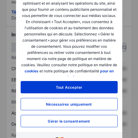
au risque le plus élevé).
optimisant et en analysant les opérations du site, ainsi
que pour fournir un contenu publicitaire personnalisé et
Télécharger la méthodologie ESG (en anglais)
vous permettre de vous connecter aux médias sociaux.
Data provided by
/
En choisissant « Tout Accepter», vous consentez à
l'utilisation de cookies et au traitement des données
Informations financières
personnelles qui en découle. Sélectionnez « Gérer le
consentement » pour gérer vos préférences en matière
de consentement. Vous pouvez modifier vos
T1
T2
préférences ou retirer votre consentement à tout
Résultats
moment via notre page de politique en matière de
cookies. Veuillez consulter notre politique en matière de
Chiffre d’affaires
XXXXXXX
XXXXXXX
cookies
et notre politique de confidentialité
pour en
savoir plus
.
EBITDA
XXXXXXX
XXXXXXX
Tout Accepter
Résultat net
XXXXXXX
XXXXXXX
Bilan
Nécessaires uniquement
Actif total
XXXXXXX
XXXXXXX
Gérer le consentement
Dette totale
XXXXXXX
XXXXXXX
Ratios