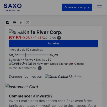
Ouvrir un compte
Knife River Corp.
67,51
-0,28
/
-0,41%
20:10:00
Acheter
Intervalle de 52 semaines
58,72
96,28
Symbole
KNF:xnys
Devise
USD
New York Stock Exchange
Closed
15 minutes différées
Données fournies par
Commencer à investir?
Investir malin dans des actions chez Saxo avec à des
tarrifs avantageux. Investir comporte des risques. Votre