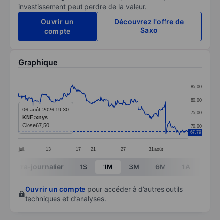
investissement peut perdre de la valeur.
Ouvrir un
Découvrez l'offre de
Saxo
compte
Graphique
Chart
85,00
Line chart with 295 data points.
80,00
The chart has 1 X axis displaying categories.
06-août-2026 19:30
75,00
KNF:xnys
The chart has 1 Y axis displaying values. Data ranges
Close
67,50
70,00
67,79
juil.
13
17
21
27
31
août
End of interactive chart.
Intra-journalier
1S
1M
3M
6M
1A
3A
Ouvrir un compte
pour accéder à d’autres outils
techniques et d’analyses.