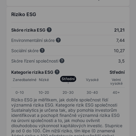
Riziko ESG
Skóre rizika ESG
21,21
Environmentální skóre
7,44
Sociální skóre
10,27
Skóre řízení společnosti
3,5
Kategorie rizika ESG
Střední
Střední
Zanedbatelné
Nízké
Vysoké
Velmi
vysoké
0-10
10-20
20-30
30-40
40+
Riziko ESG je měřítkem, jak dobře společnost řídí
významná rizika ESG. Kategorie rizik ESG společnosti
Sustainalytics je určena tak, aby pomohla investorům
identifikovat a pochopit finančně významná rizika ESG
na úrovni společnosti a to, jak mohou ovlivnit
dlouhodobou výkonnost kapitálových investic. Stupnice
je od 0 do 100. Čím nižší riziko, tím lépe (0 znamená
žádné riziko a 100 představuje nejzávažnější riziko).