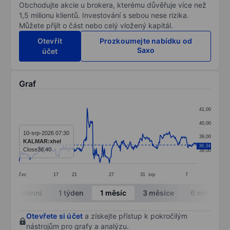
Obchodujte akcie u brokera, kterému důvěřuje více než
1,5 milionu klientů. Investování s sebou nese rizika.
Můžete přijít o část nebo celý vložený kapitál.
Otevřít
Prozkoumejte nabídku od
Saxo
účet
Graf
Chart
41,00
Line chart with 327 data points.
40,00
The chart has 1 X axis displaying categories.
10-srp-2026 07:30
39,00
KALMAR:xhel
The chart has 1 Y axis displaying values. Data ranges 
38,34
Close
38,40
38,00
čvc
17
21
27
31
srp
7
End of interactive chart.
Intradenní
1 týden
1 měsíc
3 měsíce
6 měsíců
Otevřete si účet
a získejte přístup k pokročilým
nástrojům pro grafy a analýzu.