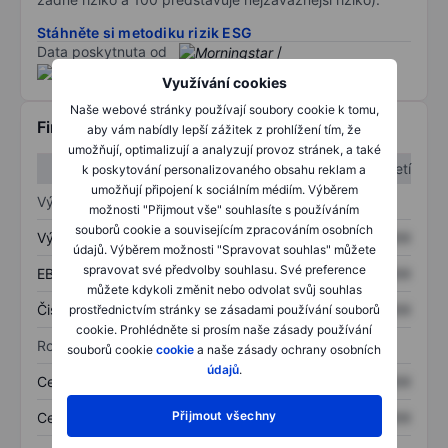
Stáhněte si metodiku rizik ESG
Data poskytnuta od
/
Využívání cookies
Naše webové stránky používají soubory cookie k tomu,
Finanční informace
aby vám nabídly lepší zážitek z prohlížení tím, že
umožňují, optimalizují a analyzují provoz stránek, a také
1. čtvrtletí
2. čtvrtletí
k poskytování personalizovaného obsahu reklam a
umožňují připojení k sociálním médiím. Výběrem
Výkaz zisku a ztráty
možnosti "Přijmout vše" souhlasíte s používáním
souborů cookie a souvisejícím zpracováním osobních
Výnos
XXXXXXX
XXXXXXX
údajů. Výběrem možnosti "Spravovat souhlas" můžete
spravovat své předvolby souhlasu. Své preference
EBITDA
XXXXXXX
XXXXXXX
můžete kdykoli změnit nebo odvolat svůj souhlas
Čistý příjem
XXXXXXX
XXXXXXX
prostřednictvím stránky se zásadami používání souborů
cookie. Prohlédněte si prosím naše zásady používání
Rozvaha
souborů cookie
cookie
a naše zásady ochrany osobních
údajů
.
Celková aktiva
XXXXXXX
XXXXXXX
Přijmout všechny
Celkový dluh
XXXXXXX
XXXXXXX