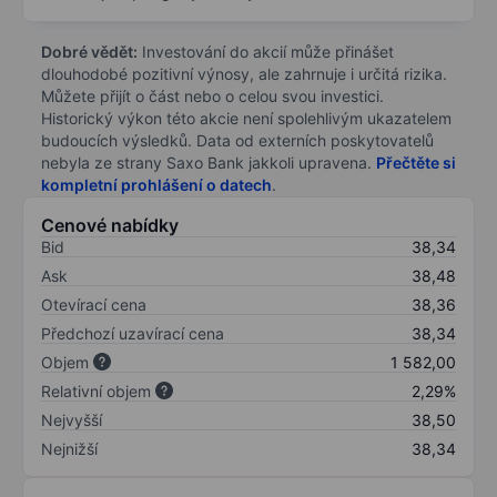
Dobré vědět:
Investování do akcií může přinášet
dlouhodobé pozitivní výnosy, ale zahrnuje i určitá rizika.
Můžete přijít o část nebo o celou svou investici.
Historický výkon této akcie není spolehlivým ukazatelem
budoucích výsledků. Data od externích poskytovatelů
nebyla ze strany Saxo Bank jakkoli upravena.
Přečtěte si
kompletní prohlášení o datech
.
Cenové nabídky
Bid
38,34
Ask
38,48
Otevírací cena
38,36
Předchozí uzavírací cena
38,34
Objem
1 582,00
Relativní objem
2,29%
Nejvyšší
38,50
Nejnižší
38,34