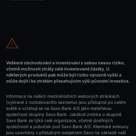
Veškeré obchodování a investování s sebou nesou riziko,
včetně možnosti ztráty celé investované částky. U
některých produktů pak může být riziko výrazně vyšší a
může dojít i ke ztrátám přesahujícím výši původní investice.
Informace na našich mezinárodních webových stránkách
(vybrané z rozbalovacího seznamu) jsou přístupné po celém
světě a vztahují se na Saxo Bank A/S jako mateřskou
společnost skupiny Saxo Bank. Jakákoli zmínka o skupině
Saxo Bank se týká celé organizace, včetně dceřiných
společností a poboček pod Saxo Bank A/S. Klientské smlouvy
jsou uzavírány s příslušným subjektem Saxo na základě vaší