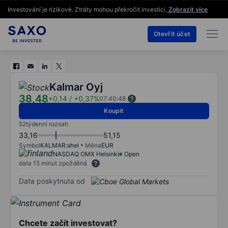
Investování je rizikové. Ztráty mohou překročit investici.
Zobrazit více
Otevřít účet
Kalmar Oyj
38,48
+0,14
/
+0,37%
07:40:48
Koupit
52týdenní rozsah
33,16
51,15
Symbol
KALMAR:xhel
Měna
EUR
NASDAQ OMX Helsinki
Open
data 15 minut zpožděná
Data poskytnuta od
Chcete začít investovat?