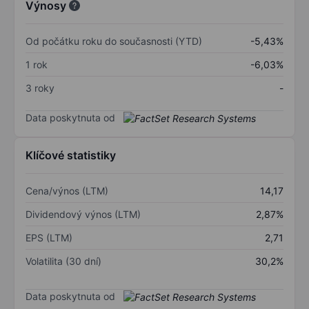
Výnosy
Od počátku roku do současnosti (YTD)
-5,43%
1 rok
-6,03%
3 roky
-
Data poskytnuta od
Klíčové statistiky
Cena/výnos (LTM)
14,17
Dividendový výnos (LTM)
2,87%
EPS (LTM)
2,71
Volatilita (30 dní)
30,2%
Data poskytnuta od