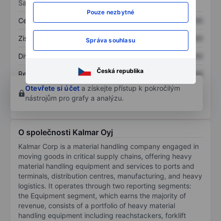
Sazby
Pouze nezbytné
Cena/tržby
XXXXXXX
XXXXXXX
Zisk na akcii
XXXXXXX
XXXXXXX
Správa souhlasu
Dividenda na akcii
XXXXXXX
XXXXXXX
Česká republika
Rentabilita kapitálu
XXXXXXX
XXXXXXX
Otevřete si účet
a získejte přístup k pokročilým
nástrojům pro grafy a analýzu.
O společnosti Kalmar Oyj
Kalmar Corp is a material handling company engaged in
moving goods in critical supply chains, offering heavy
material handling equipment and services to ports and
terminals, distribution centres, manufacturing, and heavy
logistics. It operates through two reporting segments:
the Equipment segment, which earns the majority of
revenue, consists of a portfolio of heavy material
handling equipment including reachstackers, forklift