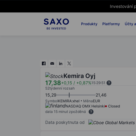
Investování p
Produkty
Platformy
Účty a
Kemira Oyj
17,38
+0,15
/
+0,87%
15:29:51
52týdenní rozsah
15,29
21,46
Symbol
KEMIRA:xhel
Měna
EUR
NASDAQ OMX Helsinki
Closed
data 15 minut zpožděná
Data poskytnuta od