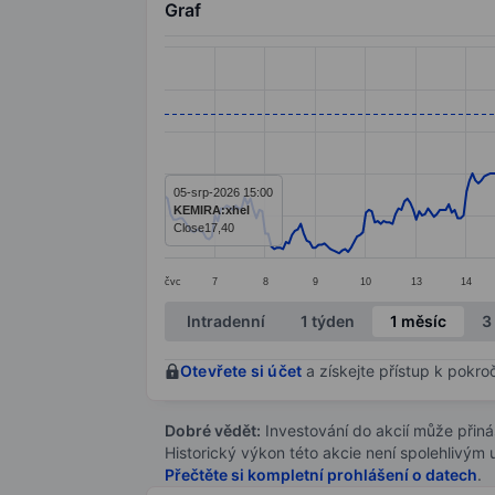
Graf
Chart
Line chart with 381 data points.
The chart has 1 X axis displaying categ
The chart has 1 Y axis displaying value
05-srp-2026 15:00
KEMIRA:xhel
Close
17,40
čvc
7
8
9
10
13
14
End of interactive chart.
Intradenní
1 týden
1 měsíc
3
Otevřete si účet
a získejte přístup k pokro
Dobré vědět:
Investování do akcií může přináše
Historický výkon této akcie není spolehlivým
Přečtěte si kompletní prohlášení o datech
.