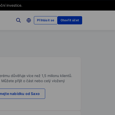
ční investice.
Přihlásit se
Otevřít účet
rému důvěřuje více než 1,5 milionu klientů.
. Můžete přijít o část nebo celý vložený
ejte nabídku od Saxo