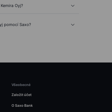
 Kemira Oyj?
yj pomocí Saxo?
Všeobecné
Založit účet
O Saxo Bank