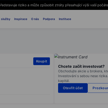
ředstavuje riziko a může způsobit ztráty přesahující výši vaší počáte
 služby
Inspirace
O nás
Podpora
Instituce
Koupit
Chcete začít investovat?
Obchodujte akcie u brokera, kte
Investování s sebou nese rizika
kapitál.
Otevřít účet
Prozkoum