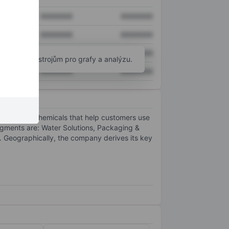
XXXXXXX
XXXXXXX
XXXXXXX
XXXXXXX
XXXXXXX
XXXXXXX
okročilým nástrojům pro grafy a analýzu.
XXXXXXX
XXXXXXX
cations and chemicals that help customers use
segments are: Water Solutions, Packaging &
t. Geographically, the company derives its key