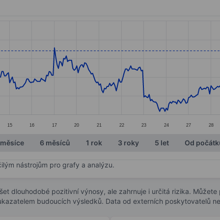
ories.
s. Data ranges from 16.23 to 17.45.
15
16
17
20
21
22
23
24
27
28
 měsíce
6 měsíců
1 rok
3 roky
5 let
Od počátk
čilým nástrojům pro grafy a analýzu.
t dlouhodobé pozitivní výnosy, ale zahrnuje i určitá rizika. Můžete př
 ukazatelem budoucích výsledků. Data od externích poskytovatelů ne