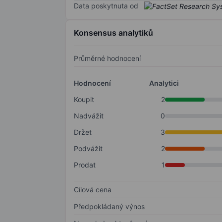
Data poskytnuta od
Konsensus analytiků
Průměrné hodnocení
Hodnocení
Analytici
Koupit
2
Nadvážit
0
Držet
3
Podvážit
2
Prodat
1
Cílová cena
Předpokládaný výnos