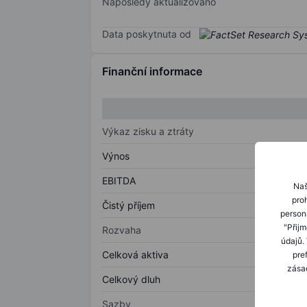
Naposledy aktualizováno
Data poskytnuta od
Finanční informace
Výkaz zisku a ztráty
Výnos
EBITDA
Naš
proh
Čistý příjem
person
"Přij
Rozvaha
údajů.
Celková aktiva
pre
zásad
Celkový dluh
Sazby