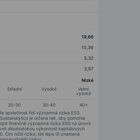
19,66
10,36
5,32
3,97
Nízké
Střední
Vysoké
Velmi
vysoké
20-30
30-40
40+
ře společnost řídí významná rizika ESG.
 Sustainalytics je určena tak, aby pomohla
hopit finančně významná rizika ESG na úrovni
livnit dlouhodobou výkonnost kapitálových
0. Čím nižší riziko, tím lépe (0 znamená
nejzávažnější riziko).