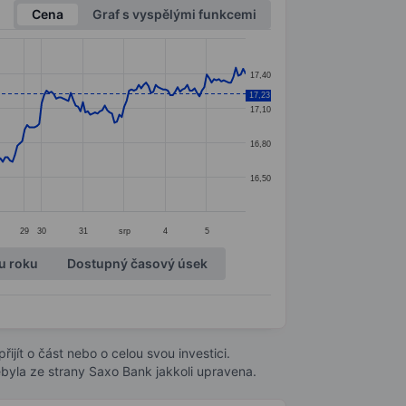
Cena
Graf s vyspělými funkcemi
17,40
17,23
17,10
16,80
16,50
29
30
31
srp
4
5
u roku
Dostupný časový úsek
ijít o část nebo o celou svou investici.
byla ze strany Saxo Bank jakkoli upravena.