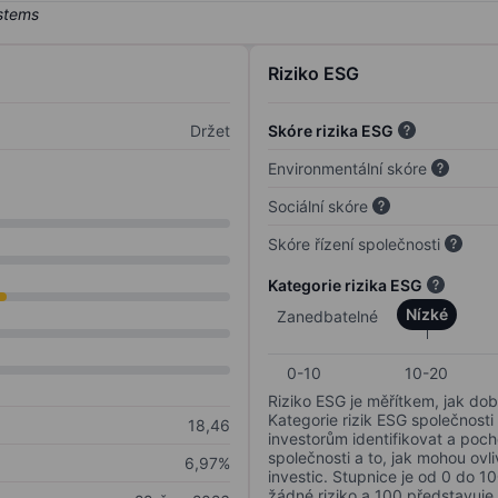
Riziko ESG
Držet
Skóre rizika ESG
Environmentální skóre
Sociální skóre
Skóre řízení společnosti
Kategorie rizika ESG
Nízké
Zanedbatelné
0-10
10-20
Riziko ESG je měřítkem, jak dob
Kategorie rizik ESG společnosti
18,46
investorům identifikovat a poc
společnosti a to, jak mohou ov
6,97%
investic. Stupnice je od 0 do 10
žádné riziko a 100 představuje 