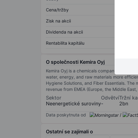
Cena/tržby
Zisk na akcii
Dividenda na akcii
Rentabilita kapitálu
O společnosti Kemira Oyj
Kemira Oyj is a chemicals company serving cus
water, energy, and raw materials more efficie
Hygiene Solutions, and Fiber Essentials. The 
revenue from EMEA (Europe, the Middle East, a
Sektor
Odvětví
Tržní ka
Neenergetické suroviny
-
2bn
Data poskytnuta od
/
Ostatní se zajímali o