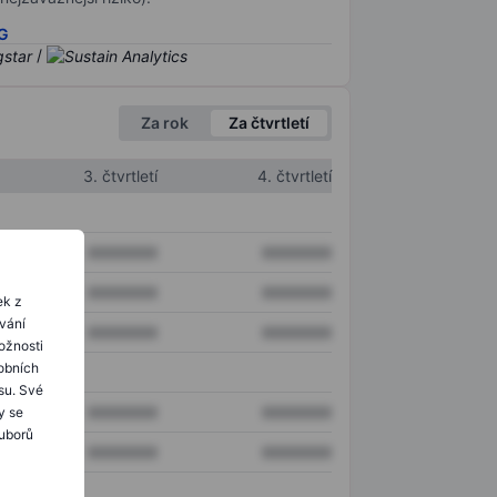
SG
/
Za rok
Za čtvrtletí
3. čtvrtletí
4. čtvrtletí
XXXXXXX
XXXXXXX
XXXXXXX
XXXXXXX
ek z
ování
XXXXXXX
XXXXXXX
ožnosti
obních
su. Své
XXXXXXX
XXXXXXX
y se
ouborů
XXXXXXX
XXXXXXX