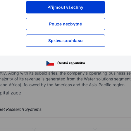
Přijmout všechny
XXXXXXX
XXXXXXX
XXXXXXX
XXXXXXX
Pouze nezbytné
XXXXXXX
XXXXXXX
Otevřete si účet
a získejte přístup k p
Správa souhlasu
XXXXXXX
XXXXXXX
Česká republika
tomers in water-intensive industries. It provides expertise in appli
ntly. Along with its subsidiaries, the company's operating business 
majority of its revenue is generated from the Water solutions segmen
nd Africa), followed by the Americas and the Asia-Pacific region.
pitalizace