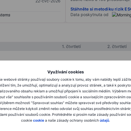
22-čvc-2026
Stáhněte si metodiku rizik E
Data poskytnuta od
1. čtvrtletí
2. čtvrtletí
XXXXXXX
XXXXXXX
Využívání cookies
XXXXXXX
XXXXXXX
e webové stránky používají soubory cookie k tomu, aby vám nabídly lepší zážit
lížení tím, že umožňují, optimalizují a analyzují provoz stránek, a také k poskyt
XXXXXXX
XXXXXXX
alizovaného obsahu reklam a umožňují připojení k sociálním médiím. Výběrem m
mout vše" souhlasíte s používáním souborů cookie a souvisejícím zpracováním os
 Výběrem možnosti "Spravovat souhlas" můžete spravovat své předvolby souhla
XXXXXXX
XXXXXXX
ference můžete kdykoli změnit nebo odvolat svůj souhlas prostřednictvím stránk
ami používání souborů cookie. Prohlédněte si prosím naše zásady používání s
XXXXXXX
XXXXXXX
cookie
cookie
a naše zásady ochrany osobních
údajů
.