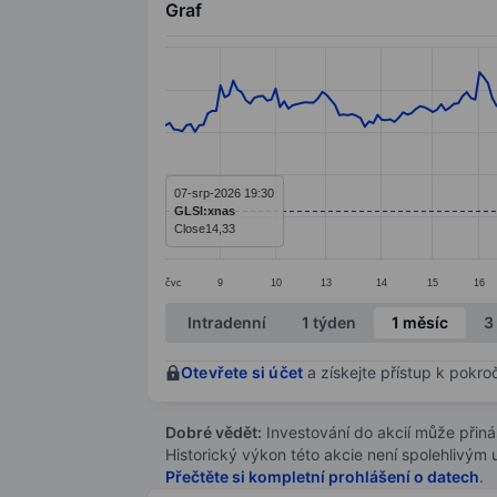
Graf
Chart
Line chart with 267 data points.
The chart has 1 X axis displaying categ
The chart has 1 Y axis displaying value
07-srp-2026 19:30
GLSI:xnas
Close
14,33
čvc
9
10
13
14
15
16
End of interactive chart.
Intradenní
1 týden
1 měsíc
3
Otevřete si účet
a získejte přístup k pokro
Dobré vědět:
Investování do akcií může přináše
Historický výkon této akcie není spolehlivým
Přečtěte si kompletní prohlášení o datech
.