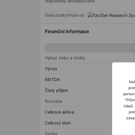
Naposledy aktualizováno
Data poskytnuta od
Finanční informace
Výkaz zisku a ztráty
Výnos
EBITDA
Naš
proh
Čistý příjem
person
"Přij
Rozvaha
údajů.
Celková aktiva
pre
zásad
Celkový dluh
Sazby