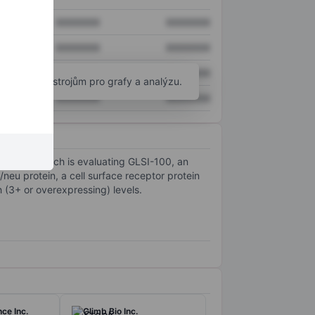
XXXXXXX
XXXXXXX
XXXXXXX
XXXXXXX
XXXXXXX
XXXXXXX
okročilým nástrojům pro grafy a analýzu.
XXXXXXX
XXXXXXX
mingo-01, which is evaluating GLSI-100, an
u protein, a cell surface receptor protein
h (3+ or overexpressing) levels.
ce Inc.
Climb Bio Inc.