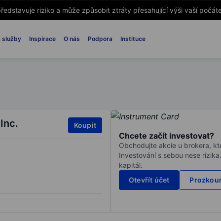
ředstavuje riziko a může způsobit ztráty přesahující výši vaší počáte
 služby
Inspirace
O nás
Podpora
Instituce
Inc.
Koupit
Chcete začít investovat?
Obchodujte akcie u brokera, kte
Investování s sebou nese rizika
kapitál.
Otevřít účet
Prozkoum