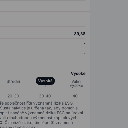
39,38
-
-
-
Vysoké
Vysoké
Střední
Velmi
vysoké
20-30
30-40
40+
ře společnost řídí významná rizika ESG.
 Sustainalytics je určena tak, aby pomohla
hopit finančně významná rizika ESG na úrovni
livnit dlouhodobou výkonnost kapitálových
0. Čím nižší riziko, tím lépe (0 znamená
nejzávažnější riziko).