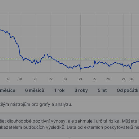
ories.
s. Data ranges from 12.52 to 20.83.
17
20
21
22
23
24
27
28
29
30
 měsíce
6 měsíců
1 rok
3 roky
5 let
Od počátk
čilým nástrojům pro grafy a analýzu.
t dlouhodobé pozitivní výnosy, ale zahrnuje i určitá rizika. Můžete př
 ukazatelem budoucích výsledků. Data od externích poskytovatelů ne