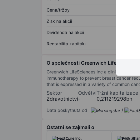
Cena/tržby
Zisk na akcii
Dividenda na akcii
Rentabilita kapitálu
O společnosti Greenwich LifeSciences 
Greenwich LifeSciences Inc a clinical-stage b
immunotherapy to prevent breast cancer recur
that is expressed in a variety of common cance
Sektor
Odvětví
Tržní kapitalizace
Zdravotnictví
-
0,211219298bn
Data poskytnuta od
/
Ostatní se zajímali o
NextCure Inc.
PMV Pharm