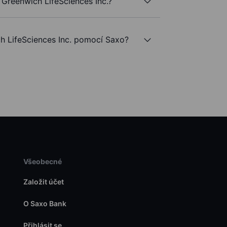
Greenwich LifeSciences Inc.?
 LifeSciences Inc. pomocí Saxo?
Všeobecné
Založit účet
O Saxo Bank
Přihlásit se