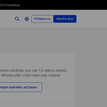
ční investice.
Přihlásit se
Otevřít účet
rému důvěřuje více než 1,5 milionu klientů.
. Můžete přijít o část nebo celý vložený
ejte nabídku od Saxo