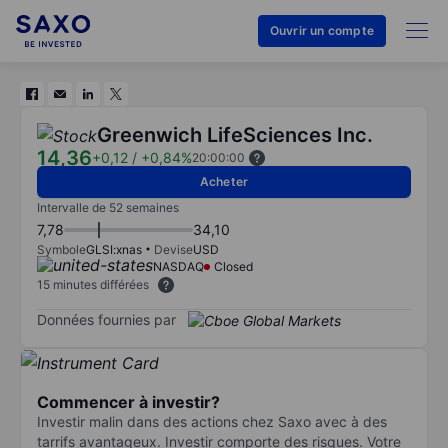
Ouvrir un compte
Greenwich LifeSciences Inc.
14,36
+0,12
/
+0,84%
20:00:00
Acheter
Intervalle de 52 semaines
7,78
34,10
Symbole
GLSI:xnas
Devise
USD
NASDAQ
Closed
15 minutes différées
Données fournies par
Commencer à investir?
Investir malin dans des actions chez Saxo avec à des
tarrifs avantageux. Investir comporte des risques. Votre