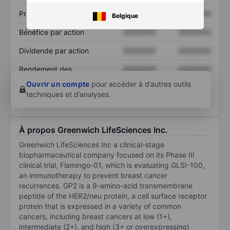
Prix / ventes
XXXXXXX
XXXXXXX
Belgique
Bénéfice par action
XXXXXXX
XXXXXXX
Dividende par action
XXXXXXX
XXXXXXX
Rendement des
XXXXXXX
XXXXXXX
capitaux propres
Ouvrir un compte
pour accéder à d’autres outils
techniques et d’analyses.
À propos Greenwich LifeSciences Inc.
Greenwich LifeSciences Inc a clinical-stage
biopharmaceutical company focused on its Phase III
clinical trial, Flamingo-01, which is evaluating GLSI-100,
an immunotherapy to prevent breast cancer
recurrences. GP2 is a 9-amino-acid transmembrane
peptide of the HER2/neu protein, a cell surface receptor
protein that is expressed in a variety of common
cancers, including breast cancers at low (1+),
intermediate (2+), and high (3+ or overexpressing)