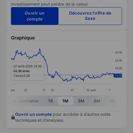
investissement peut perdre de la valeur.
Ouvrir un
Découvrez l'offre de
Saxo
compte
Graphique
Chart
20,00
Line chart with 267 data points.
18,00
The chart has 1 X axis displaying categories.
07-août-2026 19:30
16,00
GLSI:xnas
The chart has 1 Y axis displaying values. Data ranges
Close
14,33
14,24
14,00
juil.
13
17
21
27
31
août
7
End of interactive chart.
Intra-journalier
1S
1M
3M
6M
1A
3A
Ouvrir un compte
pour accéder à d’autres outils
techniques et d’analyses.