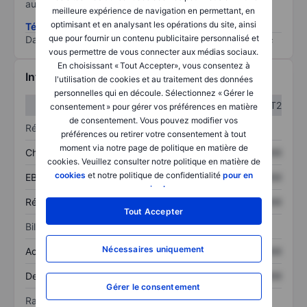
au risque le plus élevé).
meilleure expérience de navigation en permettant, en
optimisant et en analysant les opérations du site, ainsi
Télécharger la méthodologie ESG (en anglais)
que pour fournir un contenu publicitaire personnalisé et
Data provided by
/
vous permettre de vous connecter aux médias sociaux.
En choisissant « Tout Accepter», vous consentez à
Informations financières
l'utilisation de cookies et au traitement des données
personnelles qui en découle. Sélectionnez « Gérer le
T1
T2
consentement » pour gérer vos préférences en matière
de consentement. Vous pouvez modifier vos
Résultats
préférences ou retirer votre consentement à tout
moment via notre page de politique en matière de
Chiffre d’affaires
XXXXXXX
XXXXXXX
cookies. Veuillez consulter notre politique en matière de
cookies
et notre politique de confidentialité
pour en
EBITDA
XXXXXXX
XXXXXXX
savoir plus
.
Résultat net
XXXXXXX
XXXXXXX
Tout Accepter
Bilan
Nécessaires uniquement
Actif total
XXXXXXX
XXXXXXX
Dette totale
XXXXXXX
XXXXXXX
Gérer le consentement
Ratios