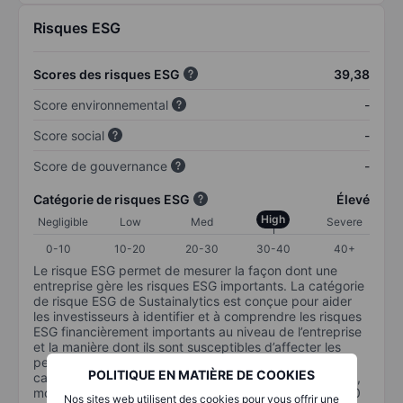
Risques ESG
Scores des risques ESG
39,38
Score environnemental
-
Score social
-
Score de gouvernance
-
Catégorie de risques ESG
Élevé
High
Negligible
Low
Med
Severe
0-10
10-20
20-30
30-40
40+
Le risque ESG permet de mesurer la façon dont une
entreprise gère les risques ESG importants. La catégorie
de risque ESG de Sustainalytics est conçue pour aider
les investisseurs à identifier et à comprendre les risques
ESG financièrement importants au niveau de l’entreprise
et la manière dont ils sont susceptibles d’affecter les
performances à long terme des investissements en
POLITIQUE EN MATIÈRE DE COOKIES
capital. L’échelle va de 0 à 100. Plus le risque est faible,
moins il est important (0 équivaut à aucun risque et 100
Nos sites web utilisent des cookies pour vous offrir une