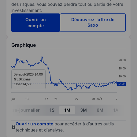
des risques. Vous pouvez perdre tout ou partie de votre
investissement.
Ouvrir un
Découvrez l'offre de
Saxo
compte
Graphique
Chart
20,00
Line chart with 257 data points.
18,00
The chart has 1 X axis displaying categories.
07-août-2026 14:00
16,00
GLSI:xnas
The chart has 1 Y axis displaying values. Data ranges
Close
14,50
14,24
14,00
juil.
13
17
21
27
31
août
7
End of interactive chart.
Intra-journalier
1S
1M
3M
6M
1A
3A
Ouvrir un compte
pour accéder à d’autres outils
techniques et d’analyse.