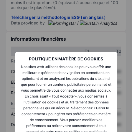
moins il est important (0 équivaut à aucun risque et 100
au risque le plus élevé).
Télécharger la méthodologie ESG (en anglais)
Data provided by
/
Informations financières
T1
T2
POLITIQUE EN MATIÈRE DE COOKIES
Résultats
Nos sites web utilisent des cookies pour vous offrir une
Chiffre d’affaires
XXXXXXX
XXXXXXX
meilleure expérience de navigation en permettant, en
optimisant et en analysant les opérations du site, ainsi
EBITDA
XXXXXXX
XXXXXXX
que pour fournir un contenu publicitaire personnalisé et
vous permettre de vous connecter aux médias sociaux.
Résultat net
XXXXXXX
XXXXXXX
En choisissant « Tout Accepter», vous consentez à
l'utilisation de cookies et au traitement des données
Bilan
personnelles qui en découle. Sélectionnez « Gérer le
Actifs totaux
XXXXXXX
XXXXXXX
consentement » pour gérer vos préférences en matière
de consentement. Vous pouvez modifier vos
Dette totale
XXXXXXX
XXXXXXX
préférences ou retirer votre consentement à tout
moment via notre page de politique en matière de