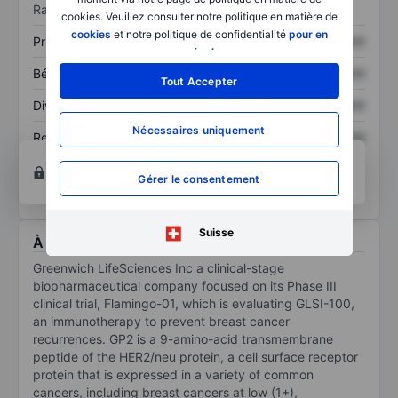
Ratios
cookies. Veuillez consulter notre politique en matière de
cookies
et notre politique de confidentialité
pour en
Prix / ventes
XXXXXXX
XXXXXXX
savoir plus
.
Bénéfice par action
XXXXXXX
XXXXXXX
Tout Accepter
Dividende par action
XXXXXXX
XXXXXXX
Nécessaires uniquement
Rendement des
XXXXXXX
XXXXXXX
capitaux propres
Ouvrir un compte
pour accéder à d’autres outils
Gérer le consentement
techniques et d’analyse.
Suisse
À propos Greenwich LifeSciences Inc.
Greenwich LifeSciences Inc a clinical-stage
biopharmaceutical company focused on its Phase III
clinical trial, Flamingo-01, which is evaluating GLSI-100,
an immunotherapy to prevent breast cancer
recurrences. GP2 is a 9-amino-acid transmembrane
peptide of the HER2/neu protein, a cell surface receptor
protein that is expressed in a variety of common
cancers, including breast cancers at low (1+),