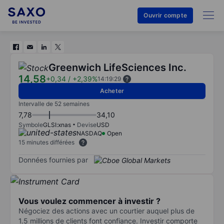
Ouvrir compte
Greenwich LifeSciences Inc.
14,58
+0,34
/
+2,39%
14:19:29
Acheter
Intervalle de 52 semaines
7,78
34,10
Symbole
GLSI:xnas
Devise
USD
NASDAQ
Open
15 minutes différées
Données fournies par
Vous voulez commencer à investir ?
Négociez des actions avec un courtier auquel plus de
1.5 millions de clients font confiance. Investir comporte