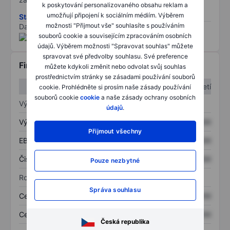
k poskytování personalizovaného obsahu reklam a
umožňují připojení k sociálním médiím. Výběrem
Stáhněte si metodiku rizik ESG
možnosti "Přijmout vše" souhlasíte s používáním
Data poskytnuta od
/
souborů cookie a souvisejícím zpracováním osobních
údajů. Výběrem možnosti "Spravovat souhlas" můžete
spravovat své předvolby souhlasu. Své preference
Finanční informace
můžete kdykoli změnit nebo odvolat svůj souhlas
prostřednictvím stránky se zásadami používání souborů
1. čtvrtletí
2. čtvrtletí
cookie. Prohlédněte si prosím naše zásady používání
souborů cookie
cookie
a naše zásady ochrany osobních
Výkaz zisku a ztráty
údajů
.
Výnos
XXXXXXX
XXXXXXX
Přijmout všechny
EBITDA
XXXXXXX
XXXXXXX
Čistý příjem
XXXXXXX
XXXXXXX
Pouze nezbytné
Rozvaha
Správa souhlasu
Celková aktiva
XXXXXXX
XXXXXXX
Celkový dluh
XXXXXXX
XXXXXXX
Česká republika