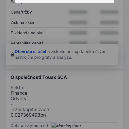
Sazby
Cena/tržby
XXXXXXX
XXXXXXX
Zisk na akcii
XXXXXXX
XXXXXXX
Dividenda na akcii
XXXXXXX
XXXXXXX
Rentabilita kapitálu
XXXXXXX
XXXXXXX
Otevřete si účet
a získejte přístup k pokročilým
nástrojům pro grafy a analýzu.
O společnosti Touax SCA
Sektor
Finance
Odvětví
-
Tržní kapitalizace
0,027369498bn
Data poskytnuta od
/