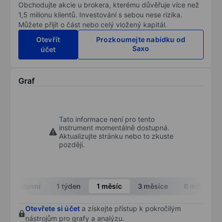
Obchodujte akcie u brokera, kterému důvěřuje více než
1,5 milionu klientů. Investování s sebou nese rizika.
Můžete přijít o část nebo celý vložený kapitál.
Otevřít
Prozkoumejte nabídku od
Saxo
účet
Graf
Tato informace není pro tento
instrument momentálně dostupná.
Aktualizujte stránku nebo to zkuste
později.
Intradenní
1 týden
1 měsíc
3 měsíce
6 měsíců
Otevřete si účet
a získejte přístup k pokročilým
nástrojům pro grafy a analýzu.