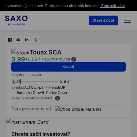
Investování je rizikové. Ztráty mohou překročit investici.
Zobrazit více
Otevřít účet
Touax SCA
3,99
+0,05
/
+1,27%
11:00:28
Koupit
52týdenní rozsah
3,61
5,96
Symbol
ALTOU:xpar
Měna
EUR
Euronext Growth Paris
Open
data 15 minut zpožděná
Data poskytnuta od
Chcete začít investovat?