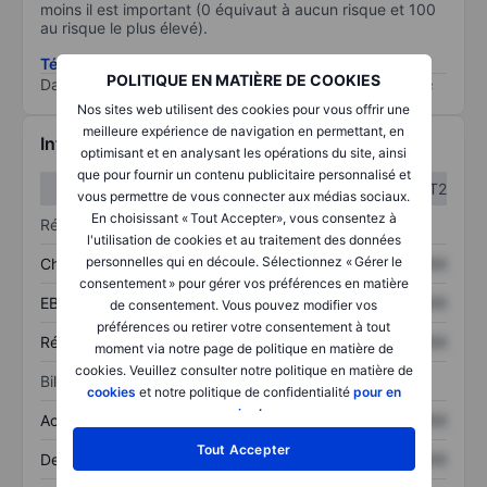
moins il est important (0 équivaut à aucun risque et 100
au risque le plus élevé).
Télécharger la méthodologie ESG (en anglais)
POLITIQUE EN MATIÈRE DE COOKIES
Data provided by
/
Nos sites web utilisent des cookies pour vous offrir une
meilleure expérience de navigation en permettant, en
Informations financières
optimisant et en analysant les opérations du site, ainsi
que pour fournir un contenu publicitaire personnalisé et
T1
T2
vous permettre de vous connecter aux médias sociaux.
En choisissant « Tout Accepter», vous consentez à
Résultats
l'utilisation de cookies et au traitement des données
personnelles qui en découle. Sélectionnez « Gérer le
Chiffre d’affaires
XXXXXXX
XXXXXXX
consentement » pour gérer vos préférences en matière
EBITDA
XXXXXXX
XXXXXXX
de consentement. Vous pouvez modifier vos
préférences ou retirer votre consentement à tout
Résultat net
XXXXXXX
XXXXXXX
moment via notre page de politique en matière de
cookies. Veuillez consulter notre politique en matière de
Bilan
cookies
et notre politique de confidentialité
pour en
savoir plus
.
Actifs totaux
XXXXXXX
XXXXXXX
Tout Accepter
Dette totale
XXXXXXX
XXXXXXX