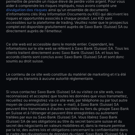
permettre de prendre un risque élevé de perdre votre argent. Pour vous
aider à comprendre les risques impliqués, nous avons compilé une
divulgation des risques
ainsi qu'un ensemble de documents
d'informations clés (Key Information Documents ou KID) qui décrivent les
risques et opportunités associés à chaque produit. Les KID sont
accessibles sur la plateforme de trading. Veuillez noter que le prospectus
complet est disponible gratuitement auprès de Saxo Bank (Suisse) SA ou
directement auprès de l'émetteur.
Ce site web est accessible dans le monde entier. Cependant, les
informations sur le site web se réfèrent à Saxo Bank (Suisse) SA. Tous les
clients traitent directement avec Saxo Bank (Suisse) SA. et tous les
accords clients sont conclus avec Saxo Bank (Suisse) SA et sont donc
soumis au droit suisse.
Le contenu de ce site web constitue du matériel de marketing et n'a été
signalé ou transmis à aucune autorité réglementaire.
Si vous contactez Saxo Bank (Suisse) SA ou visitez ce site web, vous
reconnaissez et acceptez que toutes les données que vous transmettez,
recueillez ou enregistrez via ce site web, par téléphone ou par tout autre
moyen de communication (par ex. e-mail), à Saxo Bank (Suisse) SA
peuvent être transmises à d'autres sociétés ou tiers du groupe Saxo Bank
en Suisse et à l'étranger et peuvent être enregistrées ou autrement
traitées par eux ou Saxo Bank (Suisse) SA. Vous libérez Saxo Bank
(Suisse) SA de ses obligations au titre du secret bancaire suisse et du
secret des négociants en valeurs mobilières et, dans la mesure permise
par la loi, des autres lois et obligations concernant la confidentialité dans
le cadre des divulgations de données du client. Saxo Bank (Suisse) SA a