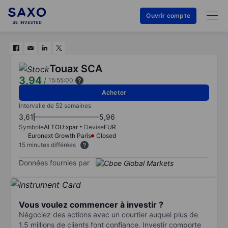
Ouvrir compte
Touax SCA
3,94
/
15:55:00
Acheter
Intervalle de 52 semaines
3,61
5,96
Symbole
ALTOU:xpar
Devise
EUR
Euronext Growth Paris
Closed
15 minutes différées
Données fournies par
Vous voulez commencer à investir ?
Négociez des actions avec un courtier auquel plus de
1.5 millions de clients font confiance. Investir comporte