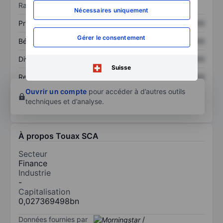
Ratios
Nécessaires uniquement
Prix / ventes
XXXXXXX
XXXXXXX
Gérer le consentement
Bénéfice par action
XXXXXXX
XXXXXXX
Dividende par action
XXXXXXX
XXXXXXX
Suisse
Rendement des
XXXXXXX
XXXXXXX
capitaux propres
Ouvrir un compte
pour accéder à d’autres outils
techniques et d’analyse.
À propos Touax SCA
Secteur
Finance
Industrie
-
Capitalisation
0,027369498bn
Données fournies par
/