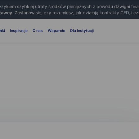
ryzykiem szybkiej utraty środków pieniężnych z powodu dźwigni fin
tawcy.
Zastanów się, czy rozumiesz, jak działają kontrakty CFD, i c
nki
Inspiracje
O nas
Wsparcie
Dla Instytucji
rakty na opcje