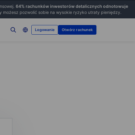
ansowej.
64
% rachunków inwestorów detalicznych odnotowuje
zy możesz pozwolić sobie na wysokie ryzyko utraty pieniędzy.
Logowanie
Otwórz rachunek