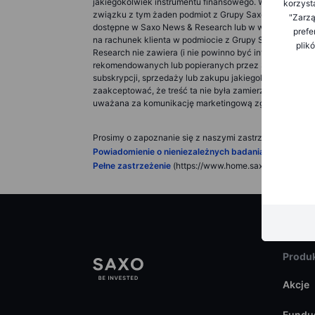
jakiegokolwiek instrumentu finansowego. Wszelkie trans
korzyst
związku z tym żaden podmiot z Grupy Saxo Bank nie pono
"Zarzą
dostępne w Saxo News & Research lub w wyniku korzysta
prefe
na rachunek klienta w podmiocie z Grupy Saxo Bank dział
plik
Research nie zawiera (i nie powinno być interpretowan
rekomendowanych lub popieranych przez Saxo Bank Group
subskrypcji, sprzedaży lub zakupu jakiegokolwiek instr
zaakceptować, że treść ta nie była zamierzona ani pr
uważana za komunikację marketingową zgodnie z obow
Prosimy o zapoznanie się z naszymi zastrzeżeniami:
Powiadomienie o nieniezależnych badaniach
inwestycyj
Pełne zastrzeżenie
(https://www.home.saxo/pl-pl/legal/
Produk
Akcje
Fundu