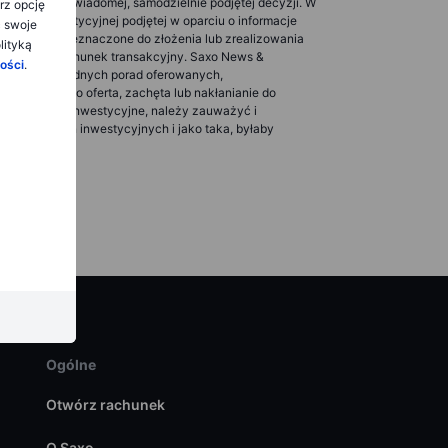
ezależnej i świadomej, samodzielnie podjętej decyzji. W
rz opcję
cyzji inwestycyjnej podjętej w oparciu o informacje
ć swoje
je się za przeznaczone do złożenia lub zrealizowania
lityką
owadzi swój rachunek transakcyjny. Saxo News &
ości
.
lowych, ani żadnych porad oferowanych,
ch, ani jako oferta, zachęta lub nakłanianie do
 jako badania inwestycyjne, należy zauważyć i
ności badań inwestycyjnych i jako taka, byłaby
Ogólne
Otwórz rachunek
O Saxo