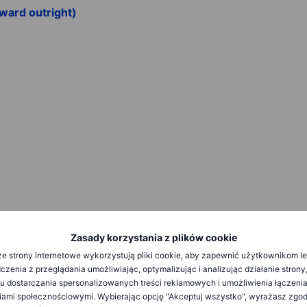
ward outright)
zakresie realizacji zleceń oraz dostęp do Analiz, umożliwiając danej osobie pr
Zasady korzystania z plików cookie
 nie ma na celu zmiany ani rozszerzenia usługi wyłącznie wykonawczej. Taki dostę
e strony internetowe wykorzystują pliki cookie, aby zapewnić użytkownikom l
edzialności; (iii) Ostrzeżenie o ryzyku; (iv) Zasady współpracy oraz (v) Pow
zenia z przeglądania umożliwiając, optymalizując i analizując działanie strony
kach) do warunków regulujących korzystanie z hiperłączy na stronie internetowe
u dostarczania spersonalizowanych treści reklamowych i umożliwienia łączenia
tarczane jedynie jako informacje. W szczególności nie zamierza się udzielać ża
ek podmiot z Grupy Saxo Bank; Nie należy ich również interpretować jako zachę
ami społecznościowymi. Wybierając opcję "Akceptuj wszystko", wyrażasz zgo