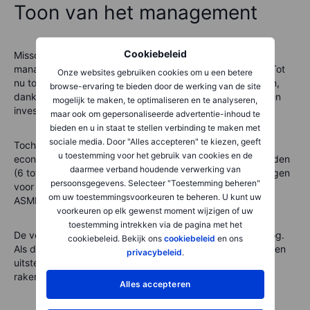
Toon van het management
Cookiebeleid
Misschien nog belangrijker dan de cijfers zelf, is wat het
management van ASML zegt over de komende periode. Tot
Onze websites gebruiken cookies om u een betere
nu toe klonk het bedrijf altijd positief over de lange termijn,
browse-ervaring te bieden door de werking van de site
dankzij groeiende vraag naar AI, hightech toepassingen en
mogelijk te maken, te optimaliseren en te analyseren,
investeringen in geavanceerde EUV-machines.
maar ook om gepersonaliseerde advertentie-inhoud te
bieden en u in staat te stellen verbinding te maken met
sociale media. Door "Alles accepteren" te kiezen, geeft
Toch is de vraag: blijven ze net zo positief nu het
u toestemming voor het gebruik van cookies en de
economische klimaat onzekerder wordt? De lange levertijden
daarmee verband houdende verwerking van
(6 tot 12 maanden, afhankelijk van het type machine) zorgen
persoonsgegevens. Selecteer "Toestemming beheren"
voor enige buffer, maar vooral richting 2026 zal blijken of
om uw toestemmingsvoorkeuren te beheren. U kunt uw
ASML die weerbaarheid kan vasthouden.
voorkeuren op elk gewenst moment wijzigen of uw
toestemming intrekken via de pagina met het
De voorraden in de chipsector zijn nog steeds relatief hoog.
cookiebeleid. Bekijk ons
cookiebeleid
en ons
Als de vraag vertraagt, kunnen chipfabrikanten bestellingen
privacybeleid
.
uitstellen of annuleren—en dat zou ASML in 2026 kunnen
raken.
Alles accepteren