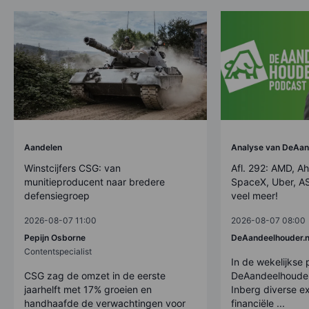
Aandelen
Analyse van DeAan
Winstcijfers CSG: van
Afl. 292: AMD, Ah
munitieproducent naar bredere
SpaceX, Uber, AS
defensiegroep
veel meer!
2026-08-07 11:00
2026-08-07 08:00
Pepijn Osborne
DeAandeelhouder.n
Contentspecialist
In de wekelijkse
CSG zag de omzet in de eerste
DeAandeelhouder
jaarhelft met 17% groeien en
Inberg diverse ex
handhaafde de verwachtingen voor
financiële ...