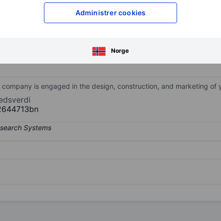
XXXXXXX
XXXXXXX
Administrer cookies
XXXXXXX
XXXXXXX
Åpne konto
for å få tilgang 
XXXXXXX
XXXXXXX
Norge
e company is engaged in the design, construction, and marketing of 
edsverdi
2644713bn