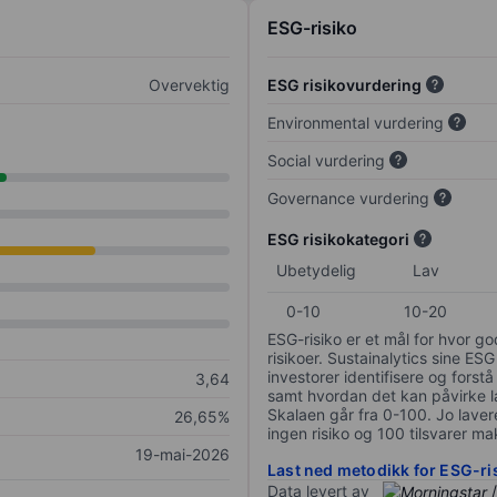
ESG-risiko
Overvektig
ESG risikovurdering
Environmental vurdering
Social vurdering
Governance vurdering
ESG risikokategori
Ubetydelig
Lav
0-10
10-20
ESG-risiko er et mål for hvor g
risikoer. Sustainalytics sine ESG
investorer identifisere og forstå
3,64
samt hvordan det kan påvirke lan
Skalaen går fra 0-100. Jo lavere
26,65%
ingen risiko og 100 tilsvarer mak
19-mai-2026
Last ned metodikk for ESG-ri
Data levert av
/