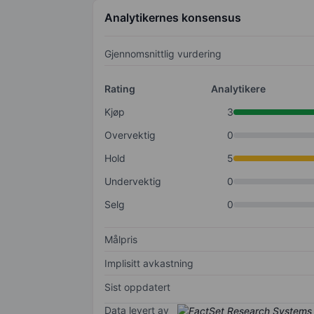
Analytikernes konsensus
Gjennomsnittlig vurdering
Rating
Analytikere
Kjøp
3
Overvektig
0
Hold
5
Undervektig
0
Selg
0
Målpris
Implisitt avkastning
Sist oppdatert
Data levert av