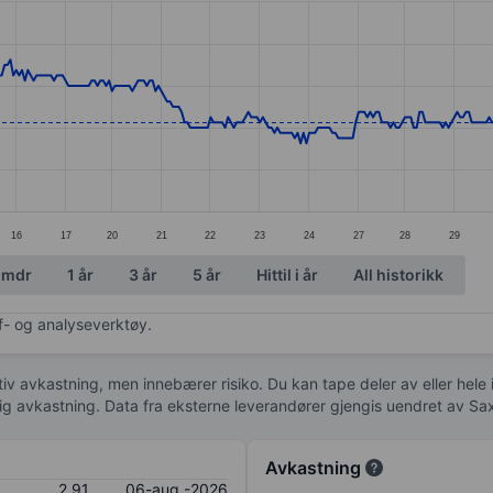
ories.
s. Data ranges from 2.75 to 3.02.
16
17
20
21
22
23
24
27
28
29
 mdr
1 år
3 år
5 år
Hittil i år
All historikk
af- og analyseverktøy.
tiv avkastning, men innebærer risiko. Du kan tape deler av eller hele
idig avkastning. Data fra eksterne leverandører gjengis uendret av Sa
Avkastning
2,91
06-aug.-2026