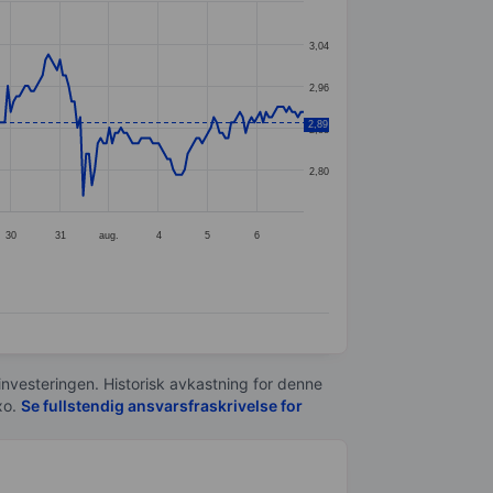
3,04
2,96
2,89
2,88
2,80
30
31
aug.
4
5
6
 investeringen. Historisk avkastning for denne
xo.
Se fullstendig ansvarsfraskrivelse for