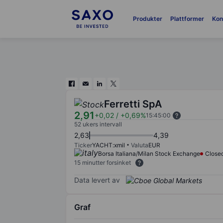
Produkter
Plattformer
Kon
Ferretti SpA
2,91
+0,02
/
+0,69%
15:45:00
52 ukers intervall
2,63
4,39
Ticker
YACHT:xmil
Valuta
EUR
Borsa Italiana/Milan Stock Exchange
Close
15 minutter forsinket
Data levert av
Graf
Chart