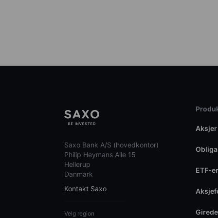
Produk
Aksjer
Saxo Bank A/S (hovedkontor)
Obliga
Philip Heymans Alle 15
Hellerup
ETF-e
Danmark
Kontakt Saxo
Aksje
Girede
Velg region