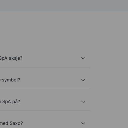
 SpA aksje?
kersymbol?
ti SpA på?
A med Saxo?