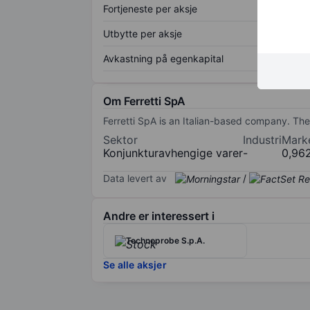
Fortjeneste per aksje
Utbytte per aksje
Avkastning på egenkapital
Om Ferretti SpA
Ferretti SpA is an Italian-based company. Th
Sektor
Industri
Mark
Konjunkturavhengige varer
-
0,96
Data levert av
/
Andre er interessert i
Technoprobe S.p.A.
Se alle aksjer