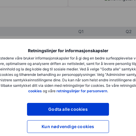
Q1
Q2
Retningslinjer for informasjonskapsler
XXXXXXX
XXXXXXX
stedene våre bruker informasjonskapsler for å gi deg en bedre surfeopplevelse 
XXXXXXX
XXXXXXX
re, optimalisere og analysere driften av nettstedet, samt for å levere personlig ti
innhold og la deg koble deg til sosiale medier. Ved å velge "Godta alle" samtykke
XXXXXXX
XXXXXXX
cookies og tilhørende behandling av personopplysninger. Velg "Administrer samt
istrere samtykkeinnstillingene dine. Du kan når som helst endre innstillingene di
 tilbake samtykket ditt via siden med retningslinjer for cookies. Se våre retningslin
cookies
og våre
retningslinjer for personvern
.
XXXXXXX
XXXXXXX
XXXXXXX
XXXXXXX
Godta alle cookies
Kun nødvendige cookies
XXXXXXX
XXXXXXX