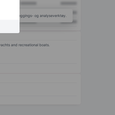
XXXXXXX
XXXXXXX
XXXXXXX
XXXXXXX
til flere kartleggings- og analyseverktøy.
XXXXXXX
XXXXXXX
yachts and recreational boats.