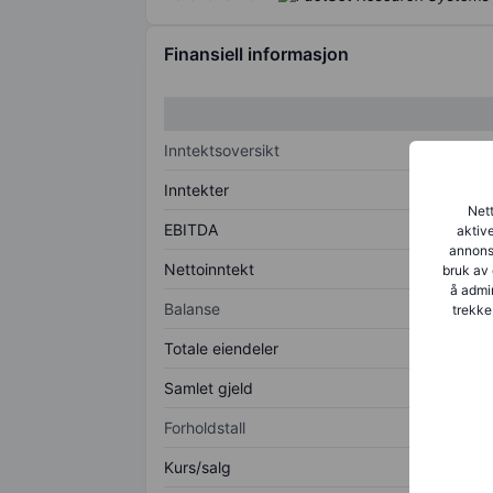
Finansiell informasjon
Inntektsoversikt
Inntekter
Nett
EBITDA
aktive
annonse
Nettoinntekt
bruk av 
å admin
Balanse
trekke
Totale eiendeler
Samlet gjeld
Forholdstall
Kurs/salg