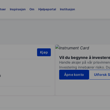
toer
Inspirasjon
Om
Hjelpeportal
Institusjon
Kjøp
Vil du begynne å invester
Handle aksjer på vår prisvinnend
Investering innebærer risiko. Du
Åpne konto
Utforsk S
d