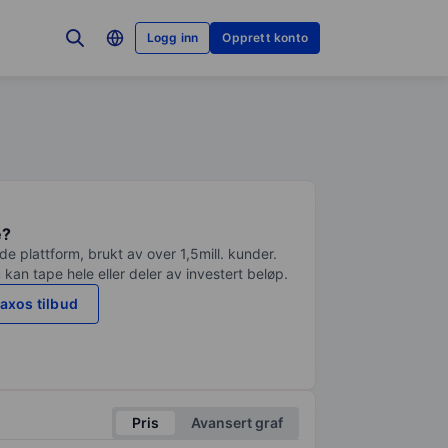
Logg inn
Opprett konto
e?
e plattform, brukt av over 1,5mill. kunder.
 kan tape hele eller deler av investert beløp.
axos tilbud
Pris
Avansert graf