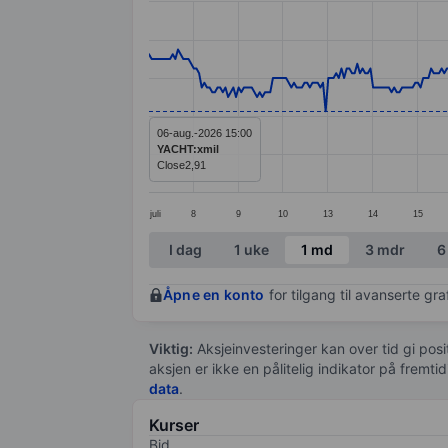
Line chart with 389 data points.
The chart has 1 X axis displaying categ
The chart has 1 Y axis displaying value
06-aug.-2026 15:00
YACHT:xmil
Close
2,91
juli
8
9
10
13
14
15
End of interactive chart.
I dag
1 uke
1 md
3 mdr
6
Åpne en konto
for tilgang til avanserte gr
Viktig:
Aksjeinvesteringer kan over tid gi posi
aksjen er ikke en pålitelig indikator på fremt
data
.
Kurser
Bid