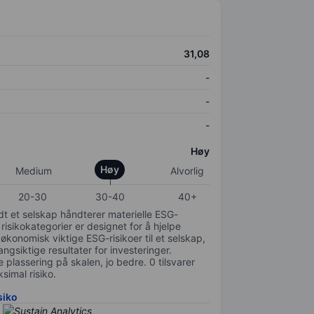
31,08
-
-
-
Høy
Høy
Medium
Alvorlig
20-30
30-40
40+
odt et selskap håndterer materielle ESG-
 risikokategorier er designet for å hjelpe
 økonomisk viktige ESG-risikoer til et selskap,
gsiktige resultater for investeringer.
 plassering på skalen, jo bedre. 0 tilsvarer
simal risiko.
siko