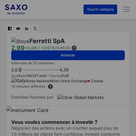
Ouvrir compte
Ferretti SpA
2,99
+0,08
/
+2,61%
15:45:00
Acheter
Intervalle de 52 semaines
2,63
4,39
Symbole
YACHT:xmil
Devise
EUR
Borsa Italiana/Milan Stock Exchange
Closed
15 minutes différées
Données fournies par
Vous voulez commencer à investir ?
Négociez des actions avec un courtier auquel plus de
1.5 millions de clients font confiance. Investir comporte