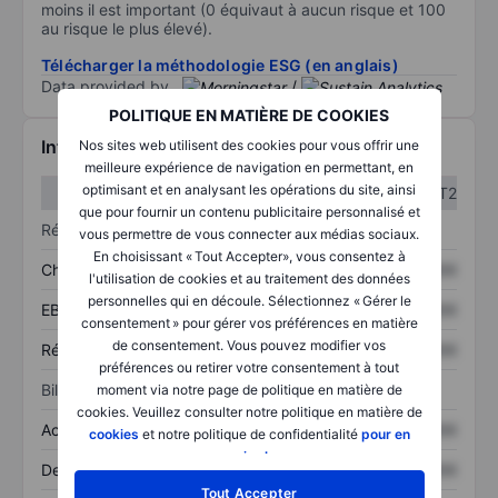
moins il est important (0 équivaut à aucun risque et 100
au risque le plus élevé).
Télécharger la méthodologie ESG (en anglais)
Data provided by
/
POLITIQUE EN MATIÈRE DE COOKIES
Informations financières
Nos sites web utilisent des cookies pour vous offrir une
meilleure expérience de navigation en permettant, en
optimisant et en analysant les opérations du site, ainsi
T1
T2
que pour fournir un contenu publicitaire personnalisé et
Résultats
vous permettre de vous connecter aux médias sociaux.
En choisissant « Tout Accepter», vous consentez à
Chiffre d’affaires
XXXXXXX
XXXXXXX
l'utilisation de cookies et au traitement des données
personnelles qui en découle. Sélectionnez « Gérer le
EBITDA
XXXXXXX
XXXXXXX
consentement » pour gérer vos préférences en matière
de consentement. Vous pouvez modifier vos
Résultat net
XXXXXXX
XXXXXXX
préférences ou retirer votre consentement à tout
Bilan
moment via notre page de politique en matière de
cookies. Veuillez consulter notre politique en matière de
Actifs totaux
XXXXXXX
XXXXXXX
cookies
et notre politique de confidentialité
pour en
savoir plus
.
Dette totale
XXXXXXX
XXXXXXX
Tout Accepter