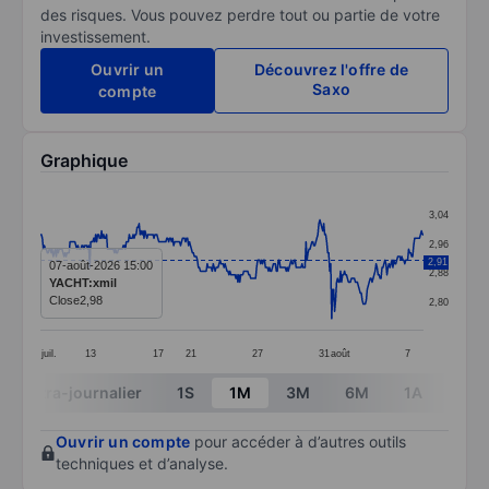
des risques. Vous pouvez perdre tout ou partie de votre
investissement.
Ouvrir un
Découvrez l'offre de
Saxo
compte
Graphique
Chart
3,04
Line chart with 389 data points.
2,96
The chart has 1 X axis displaying categories.
2,91
07-août-2026 15:00
2,88
YACHT:xmil
The chart has 1 Y axis displaying values. Data ranges 
Close
2,98
2,80
juil.
13
17
21
27
31
août
7
End of interactive chart.
Intra-journalier
1S
1M
3M
6M
1A
3A
Ouvrir un compte
pour accéder à d’autres outils
techniques et d’analyse.