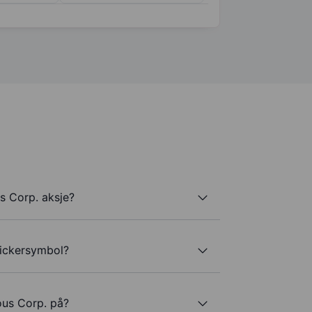
s Corp. aksje?
tickersymbol?
ous Corp. på?