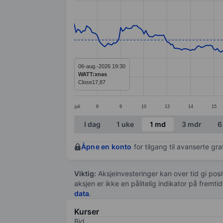
Line chart with 284 data points.
The chart has 1 X axis displaying categ
The chart has 1 Y axis displaying value
06-aug.-2026 19:30
WATT:xnas
Close
17,87
juli
8
9
10
13
14
15
End of interactive chart.
I dag
1 uke
1 md
3 mdr
6
Åpne en konto
for tilgang til avanserte gr
Viktig:
Aksjeinvesteringer kan over tid gi posi
aksjen er ikke en pålitelig indikator på fremt
data
.
Kurser
Bid