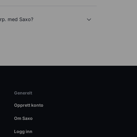
orp. med Saxo?
Generelt
Opprett konto
Om Saxo
Logg inn