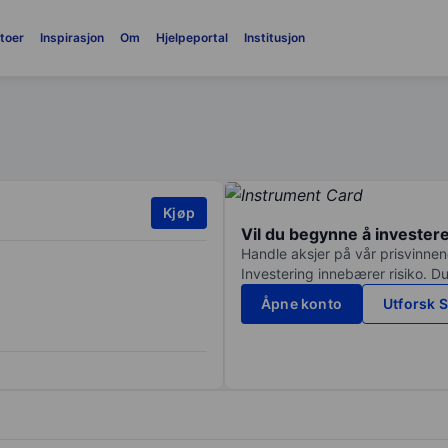
toer
Inspirasjon
Om
Hjelpeportal
Institusjon
Kjøp
Vil du begynne å invester
Handle aksjer på vår prisvinnend
Investering innebærer risiko. Du
Åpne konto
Utforsk S