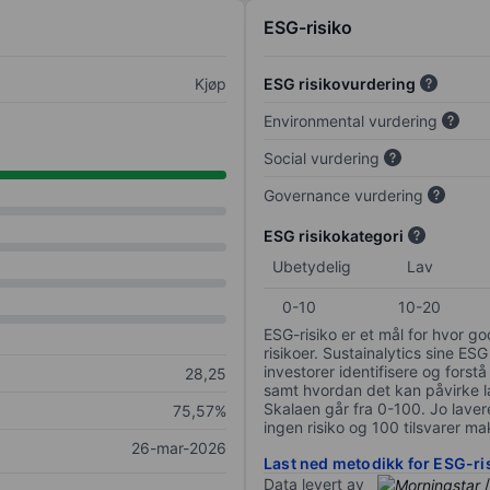
ESG-risiko
Kjøp
ESG risikovurdering
Environmental vurdering
Social vurdering
Governance vurdering
ESG risikokategori
Ubetydelig
Lav
0-10
10-20
ESG-risiko er et mål for hvor g
risikoer. Sustainalytics sine ESG
investorer identifisere og forstå
28,25
samt hvordan det kan påvirke lan
Skalaen går fra 0-100. Jo lavere
75,57%
ingen risiko og 100 tilsvarer mak
26-mar-2026
Last ned metodikk for ESG-ri
Data levert av
/