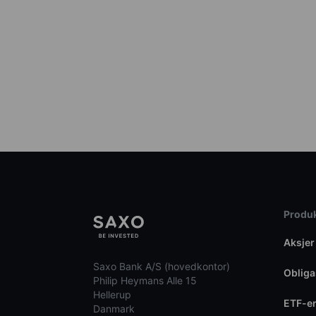
Produk
Aksjer
Saxo Bank A/S (hovedkontor)
Obliga
Philip Heymans Alle 15
Hellerup
ETF-e
Danmark