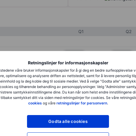
Q1
Q2
XXXXXXX
XXXXXXX
Retningslinjer for informasjonskapsler
XXXXXXX
XXXXXXX
stedene våre bruker informasjonskapsler for å gi deg en bedre surfeopplevelse 
XXXXXXX
XXXXXXX
re, optimalisere og analysere driften av nettstedet, samt for å levere personlig ti
innhold og la deg koble deg til sosiale medier. Ved å velge "Godta alle" samtykke
cookies og tilhørende behandling av personopplysninger. Velg "Administrer samt
istrere samtykkeinnstillingene dine. Du kan når som helst endre innstillingene di
XXXXXXX
XXXXXXX
 tilbake samtykket ditt via siden med retningslinjer for cookies. Se våre retningslin
cookies
og våre
retningslinjer for personvern
.
XXXXXXX
XXXXXXX
Godta alle cookies
XXXXXXX
XXXXXXX