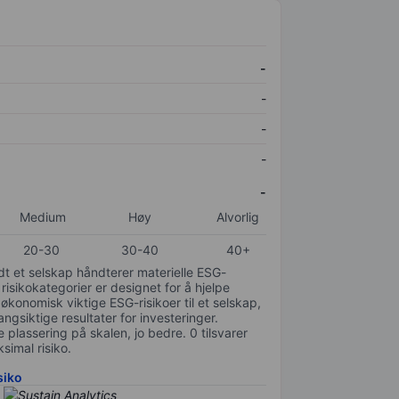
-
-
-
-
-
Medium
Høy
Alvorlig
20-30
30-40
40+
odt et selskap håndterer materielle ESG-
 risikokategorier er designet for å hjelpe
 økonomisk viktige ESG-risikoer til et selskap,
gsiktige resultater for investeringer.
 plassering på skalen, jo bedre. 0 tilsvarer
simal risiko.
siko