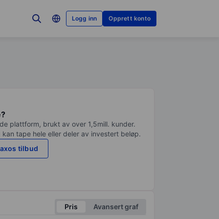
Logg inn
Opprett konto
e?
e plattform, brukt av over 1,5mill. kunder.
 kan tape hele eller deler av investert beløp.
axos tilbud
Pris
Avansert graf