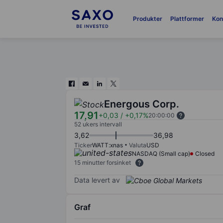
Produkter
Plattformer
Kon
Energous Corp.
17,91
+0,03
/
+0,17%
20:00:00
52 ukers intervall
3,62
36,98
Ticker
WATT:xnas
Valuta
USD
NASDAQ (Small cap)
Closed
15 minutter forsinket
Data levert av
Graf
Chart