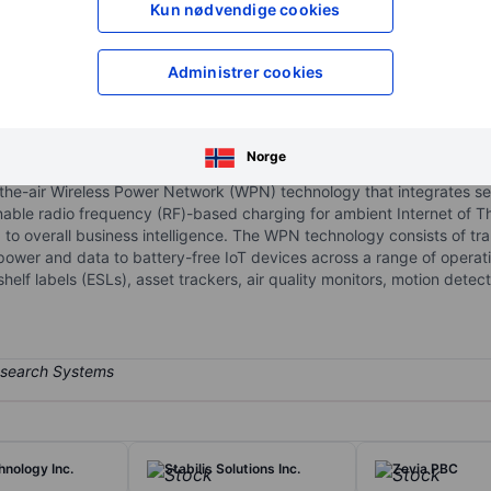
Kun nødvendige cookies
XXXXXXX
XXXXXXX
XXXXXXX
XXXXXXX
Åpne konto
for å få tilgang 
Administrer cookies
XXXXXXX
XXXXXXX
Norge
the-air Wireless Power Network (WPN) technology that integrates se
ble radio frequency (RF)-based charging for ambient Internet of Th
g to overall business intelligence. The WPN technology consists of tra
ower and data to battery-free IoT devices across a range of operati
 shelf labels (ESLs), asset trackers, air quality monitors, motion detec
nology Inc.
Stabilis Solutions Inc.
Zevia PBC