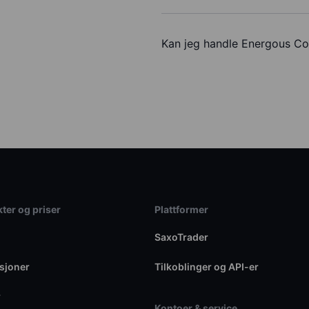
Kan jeg handle Energous C
ter og priser
Plattformer
SaxoTrader
sjoner
Tilkoblinger og API-er
r
Kontoer & service