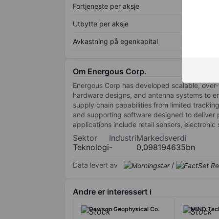
Fortjeneste per aksje
Utbytte per aksje
Avkastning på egenkapital
Om Energous Corp.
Energous Corp has developed scalable, over-
hardware designs, and antenna systems to ena
supply chain capabilities from limited trackin
and supporting software designed to deliver p
applications include retail sensors, electronic
Sektor
Industri
Markedsverdi
Teknologi
-
0,098194635bn
Data levert av
/
Andre er interessert i
Dawson Geophysical Co.
MIND Tech