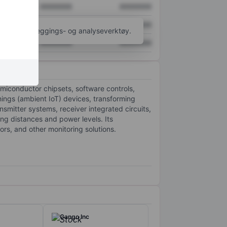
XXXXXXX
XXXXXXX
XXXXXXX
XXXXXXX
til flere kartleggings- og analyseverktøy.
XXXXXXX
XXXXXXX
miconductor chipsets, software controls,
ings (ambient IoT) devices, transforming
nsmitter systems, receiver integrated circuits,
ng distances and power levels. Its
tors, and other monitoring solutions.
Cango Inc