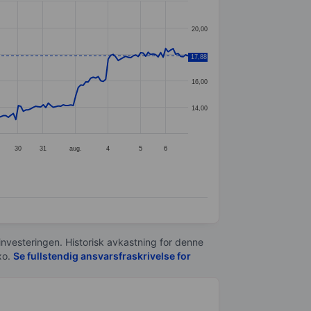
20,00
18,00
17,88
16,00
14,00
30
31
aug.
4
5
6
 investeringen. Historisk avkastning for denne
xo.
Se fullstendig ansvarsfraskrivelse for