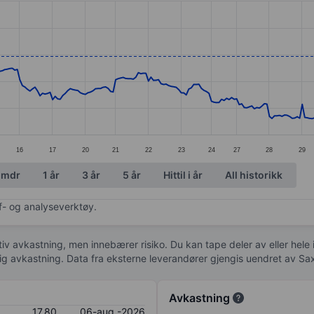
ories.
s. Data ranges from 13.04 to 19.58.
16
17
20
21
22
23
24
27
28
29
 mdr
1 år
3 år
5 år
Hittil i år
All historikk
af- og analyseverktøy.
tiv avkastning, men innebærer risiko. Du kan tape deler av eller hele
idig avkastning. Data fra eksterne leverandører gjengis uendret av Sa
Avkastning
17,80
06-aug.-2026