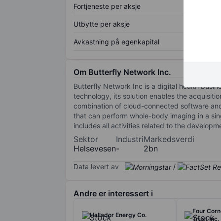
Fortjeneste per aksje
Utbytte per aksje
Avkastning på egenkapital
Om Butterfly Network Inc.
Butterfly Network Inc is a digital health bus
technology, its solution enables the acquisiti
combination of cloud-connected software and 
that can perform whole-body imaging in a si
includes all activities related to the develo
Sektor
Industri
Markedsverdi
Helsevesen
-
2bn
Data levert av
/
Andre er interessert i
Four Corn
Hallador Energy Co.
Trust Inc.