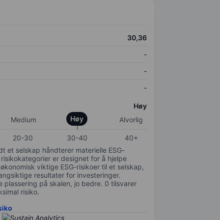
30,36
-
-
-
Høy
Høy
Medium
Alvorlig
20-30
30-40
40+
odt et selskap håndterer materielle ESG-
 risikokategorier er designet for å hjelpe
 økonomisk viktige ESG-risikoer til et selskap,
gsiktige resultater for investeringer.
 plassering på skalen, jo bedre. 0 tilsvarer
simal risiko.
siko