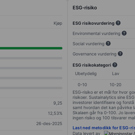
ESG-risiko
Kjøp
ESG risikovurdering
Environmental vurdering
Social vurdering
Governance vurdering
ESG risikokategori
Ubetydelig
Lav
0-10
10-20
ESG-risiko er et mål for hvor g
risikoer. Sustainalytics sine ESG
investorer identifisere og forstå
9,25
samt hvordan det kan påvirke lan
Skalaen går fra 0-100. Jo lavere
12,53%
ingen risiko og 100 tilsvarer mak
26-des-2025
Last ned metodikk for ESG-ri
Data levert av
/