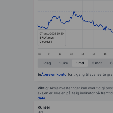
Line chart with 299 data points.
The chart has 1 X axis displaying categ
The chart has 1 Y axis displaying value
07-aug.-2026 19:30
BFLY:xnys
Close
8,84
juli
9
10
13
14
15
16
End of interactive chart.
I dag
1 uke
1 md
3 mdr
6
Åpne en konto
for tilgang til avanserte gr
Viktig:
Aksjeinvesteringer kan over tid gi posi
aksjen er ikke en pålitelig indikator på fremt
data
.
Kurser
Bid