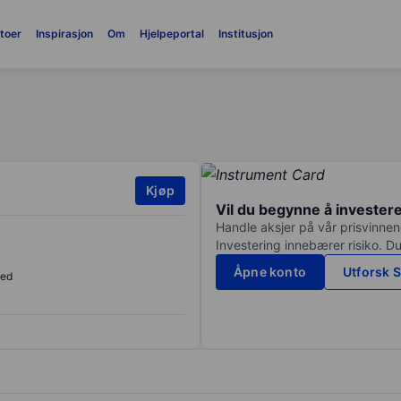
toer
Inspirasjon
Om
Hjelpeportal
Institusjon
Kjøp
Vil du begynne å invester
Handle aksjer på vår prisvinnend
Investering innebærer risiko. Du
Åpne konto
Utforsk S
sed