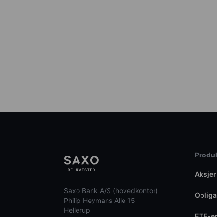
Produk
Aksjer
Saxo Bank A/S (hovedkontor)
Obliga
Philip Heymans Alle 15
Hellerup
ETF-e