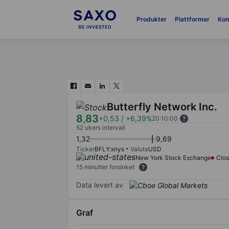
Produkter
Plattformer
Kon
Butterfly Network Inc.
8,83
+0,53
/
+6,39%
20:10:00
52 ukers intervall
1,32
9,69
Ticker
BFLY:xnys
Valuta
USD
New York Stock Exchange
Clo
15 minutter forsinket
Data levert av
Graf
Chart