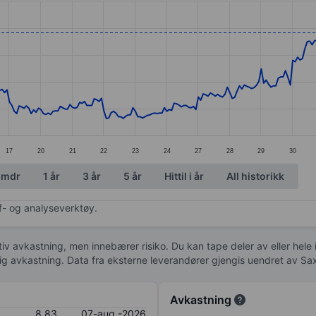
ories.
s. Data ranges from 6.38 to 8.87.
17
20
21
22
23
24
27
28
29
30
 mdr
1 år
3 år
5 år
Hittil i år
All historikk
af- og analyseverktøy.
tiv avkastning, men innebærer risiko. Du kan tape deler av eller hele
idig avkastning. Data fra eksterne leverandører gjengis uendret av Sa
Avkastning
8,83
07-aug.-2026