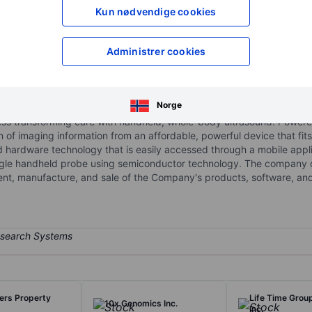
XXXXXXX
XXXXXXX
Kun nødvendige cookies
XXXXXXX
XXXXXXX
Åpne konto
for å få tilgang 
Administrer cookies
XXXXXXX
XXXXXXX
Norge
iness transforming care with handheld, whole-body ultrasound. Power
on of imaging information from an affordable, powerful device that fits
hardware technology that is easily accessed through a mobile applic
ngle handheld probe using semiconductor technology. The company 
pment, manufacture, and sale of the Company's products, software, and
ers Property
Life Time Grou
10x Genomics Inc.
Inc.