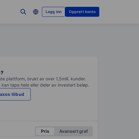
Logg inn
Opprett konto
e?
e plattform, brukt av over 1,5mill. kunder.
 kan tape hele eller deler av investert beløp.
axos tilbud
Pris
Avansert graf