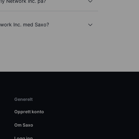
fly Network Inc. på?
twork Inc. med Saxo?
Generelt
Opprett konto
Om Saxo
Logg inn