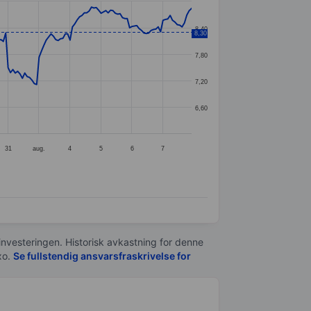
8,40
8,30
7,80
7,20
6,60
31
aug.
4
5
6
7
 investeringen. Historisk avkastning for denne
xo.
Se fullstendig ansvarsfraskrivelse for