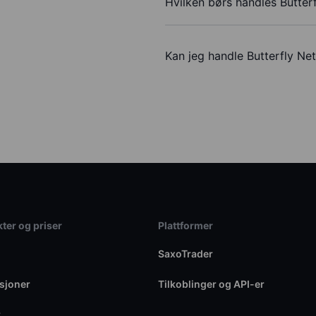
Hvilken børs handles Butter
Kan jeg handle Butterfly Ne
ter og priser
Plattformer
SaxoTrader
sjoner
Tilkoblinger og API-er
r