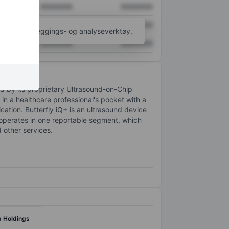
XXXXXXX
XXXXXXX
XXXXXXX
XXXXXXX
til flere kartleggings- og analyseverktøy.
XXXXXXX
XXXXXXX
ed by its proprietary Ultrasound-on-Chip
 in a healthcare professional's pocket with a
ation. Butterfly iQ+ is an ultrasound device
operates in one reportable segment, which
 other services.
p Holdings