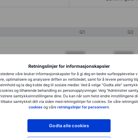
Q1
Q2
XXXXXXX
XXXXXXX
XXXXXXX
XXXXXXX
Retningslinjer for informasjonskapsler
stedene våre bruker informasjonskapsler for å gi deg en bedre surfeopplevelse 
XXXXXXX
XXXXXXX
re, optimalisere og analysere driften av nettstedet, samt for å levere personlig ti
innhold og la deg koble deg til sosiale medier. Ved å velge "Godta alle" samtykke
cookies og tilhørende behandling av personopplysninger. Velg "Administrer samt
istrere samtykkeinnstillingene dine. Du kan når som helst endre innstillingene di
XXXXXXX
XXXXXXX
 tilbake samtykket ditt via siden med retningslinjer for cookies. Se våre retningslin
cookies
og våre
retningslinjer for personvern
.
XXXXXXX
XXXXXXX
Godta alle cookies
XXXXXXX
XXXXXXX