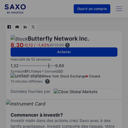
Ouvrir un compte
Butterfly Network Inc.
8,30
-0,12
/
-1,43%
20:10:00
Acheter
Intervalle de 52 semaines
1,32
9,69
Symbole
BFLY:xnys
Devise
USD
New York Stock Exchange
Closed
15 minutes différées
Données fournies par
Commencer à investir?
Investir malin dans des actions chez Saxo avec à des
tarrifs avantageux. Investir comporte des risques. Votre