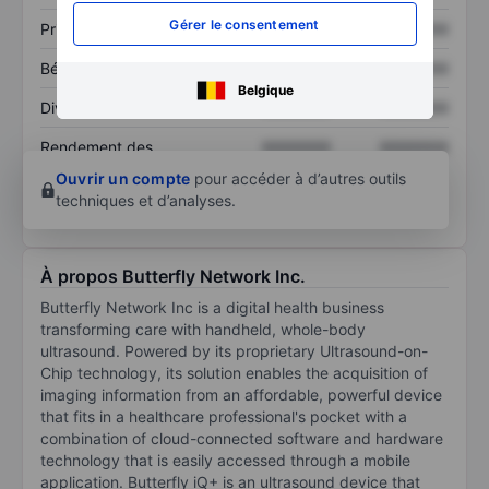
Gérer le consentement
Prix / ventes
XXXXXXX
XXXXXXX
Bénéfice par action
XXXXXXX
XXXXXXX
Belgique
Dividende par action
XXXXXXX
XXXXXXX
Rendement des
XXXXXXX
XXXXXXX
capitaux propres
Ouvrir un compte
pour accéder à d’autres outils
techniques et d’analyses.
À propos Butterfly Network Inc.
Butterfly Network Inc is a digital health business
transforming care with handheld, whole-body
ultrasound. Powered by its proprietary Ultrasound-on-
Chip technology, its solution enables the acquisition of
imaging information from an affordable, powerful device
that fits in a healthcare professional's pocket with a
combination of cloud-connected software and hardware
technology that is easily accessed through a mobile
application. Butterfly iQ+ is an ultrasound device that