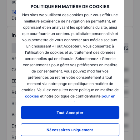
au risque le plus élevé).
POLITIQUE EN MATIÈRE DE COOKIES
Télécharger la méthodologie ESG (en anglais)
Nos sites web utilisent des cookies pour vous offrir une
Data provided by
/
meilleure expérience de navigation en permettant, en
optimisant et en analysant les opérations du site, ainsi
que pour fournir un contenu publicitaire personnalisé et
Informations financières
vous permettre de vous connecter aux médias sociaux.
En choisissant « Tout Accepter», vous consentez à
T1
T2
l'utilisation de cookies et au traitement des données
Résultats
personnelles qui en découle. Sélectionnez « Gérer le
consentement » pour gérer vos préférences en matière
Chiffre d’affaires
XXXXXXX
XXXXXXX
de consentement. Vous pouvez modifier vos
préférences ou retirer votre consentement à tout
EBITDA
XXXXXXX
XXXXXXX
moment via notre page de politique en matière de
cookies. Veuillez consulter notre politique en matière de
Résultat net
XXXXXXX
XXXXXXX
cookies
et notre politique de confidentialité
pour en
savoir plus
.
Bilan
Tout Accepter
Actif total
XXXXXXX
XXXXXXX
Dette totale
XXXXXXX
XXXXXXX
Nécessaires uniquement
Ratios