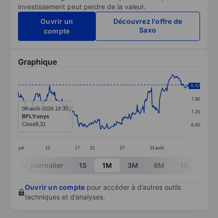
investissement peut perdre de la valeur.
Ouvrir un
Découvrez l'offre de
Saxo
compte
Graphique
Chart
8,42
8,40
Line chart with 299 data points.
7,80
The chart has 1 X axis displaying categories.
06-août-2026 19:30
7,20
BFLY:xnys
The chart has 1 Y axis displaying values. Data ranges 
Close
8,31
6,60
juil.
13
17
21
27
31
août
End of interactive chart.
Intra-journalier
1S
1M
3M
6M
1A
3A
Ouvrir un compte
pour accéder à d’autres outils
techniques et d’analyses.