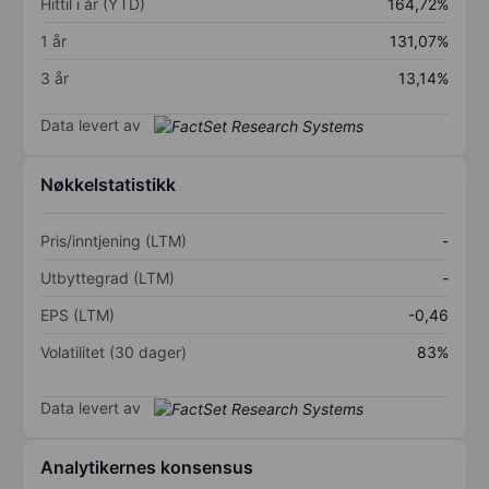
Hittil i år (YTD)
164,72%
1 år
131,07%
3 år
13,14%
Data levert av
Nøkkelstatistikk
Pris/inntjening (LTM)
-
Utbyttegrad (LTM)
-
EPS (LTM)
-0,46
Volatilitet (30 dager)
83%
Data levert av
Analytikernes konsensus