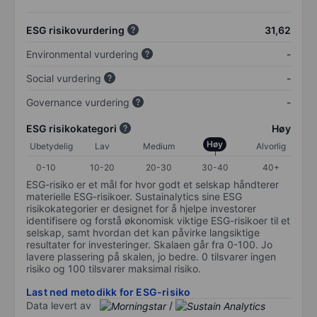
ESG risikovurdering
31,62
Environmental vurdering
-
Social vurdering
-
Governance vurdering
-
ESG risikokategori
Høy
Høy
Ubetydelig
Lav
Medium
Alvorlig
0-10
10-20
20-30
30-40
40+
ESG-risiko er et mål for hvor godt et selskap håndterer
materielle ESG-risikoer. Sustainalytics sine ESG
risikokategorier er designet for å hjelpe investorer
identifisere og forstå økonomisk viktige ESG-risikoer til et
selskap, samt hvordan det kan påvirke langsiktige
resultater for investeringer. Skalaen går fra 0-100. Jo
lavere plassering på skalen, jo bedre. 0 tilsvarer ingen
risiko og 100 tilsvarer maksimal risiko.
Last ned metodikk for ESG-risiko
Data levert av
/