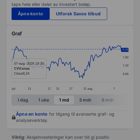
tape hele eller deler av investert beløp.
Åpne konto
Utforsk Saxos tilbud
Graf
Chart
8,40
8,34
Line chart with 143 data points.
7,80
The chart has 1 X axis displaying categories.
07-aug.-2026 19:30
7,20
CVV:xnas
The chart has 1 Y axis displaying values. Data ranges 
Close
8,24
6,60
juli
13
17
21
27
31
aug.
7
End of interactive chart.
I dag
1 uke
1 md
3 mdr
6 mdr
1 år
Åpne en konto
for tilgang til avanserte graf- og
analyseverktøy.
Viktig:
Aksjeinvesteringer kan over tid gi positiv