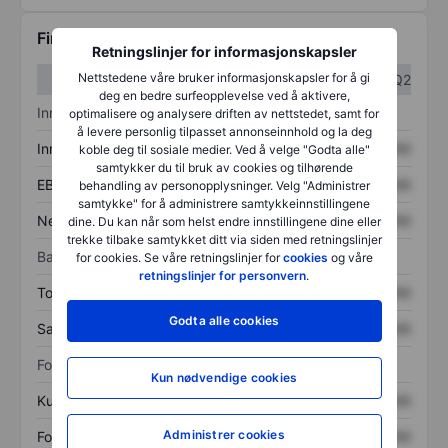
Finansiell informasjon
Retningslinjer for informasjonskapsler
Nettstedene våre bruker informasjonskapsler for å gi
Q1
Q2
deg en bedre surfeopplevelse ved å aktivere,
Inntektsoversikt
optimalisere og analysere driften av nettstedet, samt for
å levere personlig tilpasset annonseinnhold og la deg
Inntekter
XXXXXXX
XXXXXXX
koble deg til sosiale medier. Ved å velge "Godta alle"
samtykker du til bruk av cookies og tilhørende
EBITDA
XXXXXXX
XXXXXXX
behandling av personopplysninger. Velg "Administrer
samtykke" for å administrere samtykkeinnstillingene
Nettoinntekt
XXXXXXX
XXXXXXX
dine. Du kan når som helst endre innstillingene dine eller
trekke tilbake samtykket ditt via siden med retningslinjer
Balanse
for cookies. Se våre retningslinjer for
cookies
og våre
retningslinjer for personvern
.
Totale eiendeler
XXXXXXX
XXXXXXX
Godta alle cookies
Samlet gjeld
XXXXXXX
XXXXXXX
Forholdstall
Kun nødvendige cookies
Kurs/salg
XXXXXXX
XXXXXXX
Administrer cookies
Fortjeneste per aksje
XXXXXXX
XXXXXXX