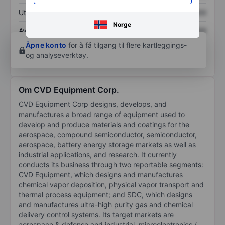
Utbytte per aksje
XXXXXXX
XXXXXXX
Norge
Avkastning på
XXXXXXX
XXXXXXX
egenkapital
Åpne konto
for å få tilgang til flere kartleggings-
og analyseverktøy.
Om CVD Equipment Corp.
CVD Equipment Corp designs, develops, and
manufactures a broad range of equipment used to
develop and produce materials and coatings for the
aerospace, compound semiconductor, semiconductor,
aerospace, battery energy storage markets as well as
industrial applications, and research. It currently
conducts its business through two reportable segments:
CVD Equipment, which designs and manufactures
chemical vapor deposition, physical vapor transport and
thermal process equipment; and SDC, which designs
and manufactures ultra-high purity gas and chemical
delivery control systems. Its target markets are
aerospace & defense and industrial, microelectronics /