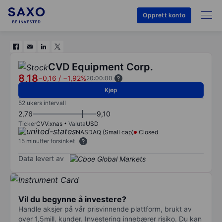
Opprett konto
CVD Equipment Corp.
8,18
−0,16
/
−1,92%
20:00:00
Kjøp
52 ukers intervall
2,76
9,10
Ticker
CVV:xnas
Valuta
USD
NASDAQ (Small cap)
Closed
15 minutter forsinket
Data levert av
Vil du begynne å investere?
Handle aksjer på vår prisvinnende plattform, brukt av
over 1,5mill. kunder. Investering innebærer risiko. Du kan