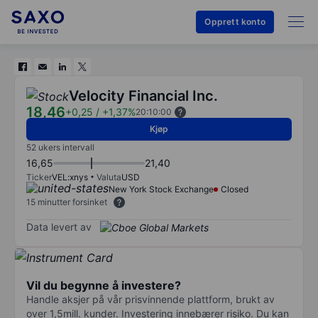
Opprett konto
Velocity Financial Inc.
18,46
+0,25
/
+1,37%
20:10:00
Kjøp
52 ukers intervall
16,65
21,40
Ticker
VEL:xnys
Valuta
USD
New York Stock Exchange
Closed
15 minutter forsinket
Data levert av
Vil du begynne å investere?
Handle aksjer på vår prisvinnende plattform, brukt av
over 1,5mill. kunder. Investering innebærer risiko. Du kan