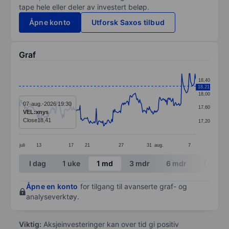
tape hele eller deler av investert beløp.
Åpne konto
Utforsk Saxos tilbud
Graf
Chart
18,40
18,21
Line chart with 241 data points.
18,00
The chart has 1 X axis displaying categories.
07-aug.-2026 19:30
17,60
VEL:xnys
The chart has 1 Y axis displaying values. Data ranges 
Close
18,41
17,20
juli
13
17
21
27
31
aug.
7
End of interactive chart.
I dag
1 uke
1 md
3 mdr
6 mdr
1 år
Åpne en konto
for tilgang til avanserte graf- og
analyseverktøy.
Viktig:
Aksjeinvesteringer kan over tid gi positiv