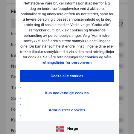
Nettstedene våre bruker informasjonskapsler for å gi
deg en bedre surfeopplevelse ved å aktivere,
Finansiell informasjon
optimalisere og analysere driften av nettstedet, samt for
å levere personlig tilpasset annonseinnhold og la deg
Q1
Q2
koble deg til sosiale medier. Ved å velge "Godta alle"
samtykker du til bruk av cookies og tilhørende
Inntektsoversikt
behandling av personopplysninger. Velg "Administrer
samtykke" for å administrere samtykkeinnstillingene
Inntekter
XXXXXXX
XXXXXXX
dine. Du kan når som helst endre innstillingene dine eller
trekke tilbake samtykket ditt via siden med retningslinjer
EBITDA
XXXXXXX
XXXXXXX
for cookies. Se våre retningslinjer for
cookies
og våre
retningslinjer for personvern
.
Nettoinntekt
XXXXXXX
XXXXXXX
Godta alle cookies
Balanse
Totale eiendeler
XXXXXXX
XXXXXXX
Kun nødvendige cookies
Samlet gjeld
XXXXXXX
XXXXXXX
Forholdstall
Administrer cookies
Kurs/salg
XXXXXXX
XXXXXXX
Norge
Fortjeneste per aksje
XXXXXXX
XXXXXXX