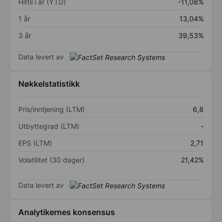
Hittil i år (YTD)
-11,08%
1 år
13,04%
3 år
39,53%
Data levert av
Nøkkelstatistikk
Pris/inntjening (LTM)
6,8
Utbyttegrad (LTM)
-
EPS (LTM)
2,71
Volatilitet (30 dager)
21,42%
Data levert av
Analytikernes konsensus