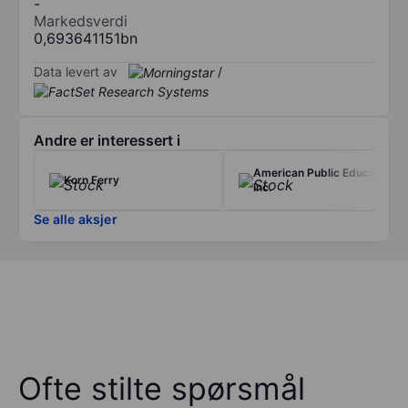
-
Markedsverdi
0,693641151bn
Data levert av
/
Andre er interessert i
American Public Education
Korn Ferry
Inc.
Se alle aksjer
Ofte stilte spørsmål