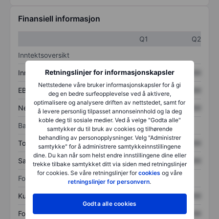
Finansiell informasjon
Q1
Q2
Inntektsoversikt
Retningslinjer for informasjonskapsler
Inntekter
XXXXXXX
XXXXXXX
Nettstedene våre bruker informasjonskapsler for å gi
EBITDA
XXXXXXX
XXXXXXX
deg en bedre surfeopplevelse ved å aktivere,
optimalisere og analysere driften av nettstedet, samt for
Nettoinntekt
XXXXXXX
XXXXXXX
å levere personlig tilpasset annonseinnhold og la deg
koble deg til sosiale medier. Ved å velge "Godta alle"
Balanse
samtykker du til bruk av cookies og tilhørende
behandling av personopplysninger. Velg "Administrer
Totale eiendeler
XXXXXXX
XXXXXXX
samtykke" for å administrere samtykkeinnstillingene
dine. Du kan når som helst endre innstillingene dine eller
Samlet gjeld
XXXXXXX
XXXXXXX
trekke tilbake samtykket ditt via siden med retningslinjer
for cookies. Se våre retningslinjer for
cookies
og våre
Forholdstall
retningslinjer for personvern
.
Kurs/salg
XXXXXXX
XXXXXXX
Godta alle cookies
Fortjeneste per aksje
XXXXXXX
XXXXXXX