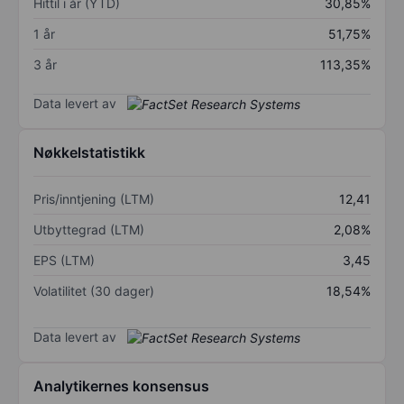
Hittil i år (YTD)
30,85%
1 år
51,75%
3 år
113,35%
Data levert av
Nøkkelstatistikk
Pris/inntjening (LTM)
12,41
Utbyttegrad (LTM)
2,08%
EPS (LTM)
3,45
Volatilitet (30 dager)
18,54%
Data levert av
Analytikernes konsensus