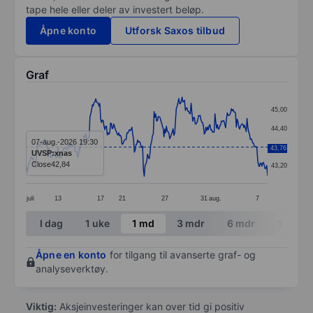
tape hele eller deler av investert beløp.
Åpne konto
Utforsk Saxos tilbud
Graf
Chart
45,00
Line chart with 295 data points.
44,40
The chart has 1 X axis displaying categories.
07-aug.-2026 19:30
43,80
43,76
UVSP:xnas
The chart has 1 Y axis displaying values. Data ranges
Close
42,84
43,20
juli
13
17
21
27
31
aug.
7
End of interactive chart.
I dag
1 uke
1 md
3 mdr
6 mdr
1 år
Åpne en konto
for tilgang til avanserte graf- og
analyseverktøy.
Viktig:
Aksjeinvesteringer kan over tid gi positiv