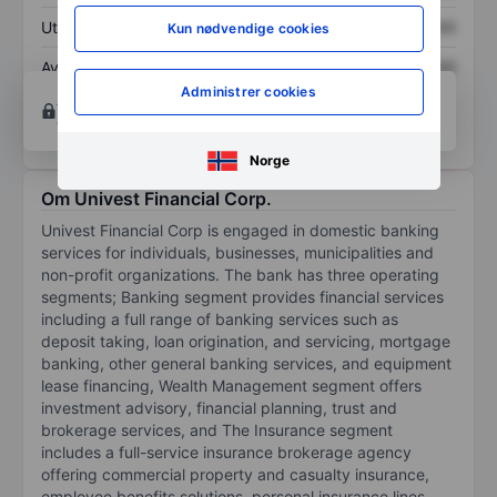
Utbytte per aksje
XXXXXXX
XXXXXXX
Kun nødvendige cookies
Avkastning på
XXXXXXX
XXXXXXX
egenkapital
Administrer cookies
Åpne konto
for å få tilgang til flere kartleggings-
og analyseverktøy.
Norge
Om Univest Financial Corp.
Univest Financial Corp is engaged in domestic banking
services for individuals, businesses, municipalities and
non-profit organizations. The bank has three operating
segments; Banking segment provides financial services
including a full range of banking services such as
deposit taking, loan origination, and servicing, mortgage
banking, other general banking services, and equipment
lease financing, Wealth Management segment offers
investment advisory, financial planning, trust and
brokerage services, and The Insurance segment
includes a full-service insurance brokerage agency
offering commercial property and casualty insurance,
employee benefits solutions, personal insurance lines