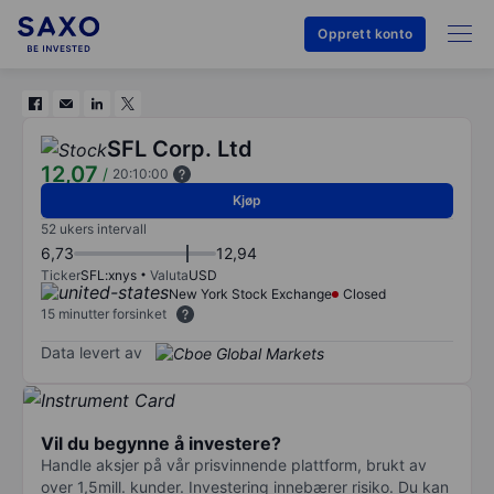
Opprett konto
SFL Corp. Ltd
12,07
/
20:10:00
Kjøp
52 ukers intervall
6,73
12,94
Ticker
SFL:xnys
Valuta
USD
New York Stock Exchange
Closed
15 minutter forsinket
Data levert av
Vil du begynne å investere?
Handle aksjer på vår prisvinnende plattform, brukt av
over 1,5mill. kunder. Investering innebærer risiko. Du kan