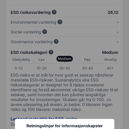
ESG risikovurdering
26,12
Environmental vurdering
-
Social vurdering
-
Governance vurdering
-
ESG risikokategori
Medium
Medium
Ubetydelig
Lav
Høy
Alvorlig
0-10
10-20
20-30
30-40
40+
ESG-risiko er et mål for hvor godt et selskap håndterer
materielle ESG-risikoer. Sustainalytics sine ESG
risikokategorier er designet for å hjelpe investorer
identifisere og forstå økonomisk viktige ESG-risikoer til et
selskap, samt hvordan det kan påvirke langsiktige
resultater for investeringer. Skalaen går fra 0-100. Jo
lavere plassering på skalen, jo bedre. 0 tilsvarer ingen
risiko og 100 tilsvarer maksimal risiko.
Last ned metodikk for ESG-risiko
Data levert av
/
Retningslinjer for informasjonskapsler