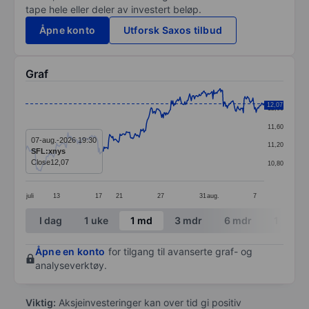
tape hele eller deler av investert beløp.
Åpne konto
Utforsk Saxos tilbud
Graf
Chart
12,07
12,00
Line chart with 299 data points.
11,60
The chart has 1 X axis displaying categories.
07-aug.-2026 19:30
11,20
SFL:xnys
The chart has 1 Y axis displaying values. Data ranges 
Close
12,07
10,80
juli
13
17
21
27
31
aug.
7
End of interactive chart.
I dag
1 uke
1 md
3 mdr
6 mdr
1 år
Åpne en konto
for tilgang til avanserte graf- og
analyseverktøy.
Viktig:
Aksjeinvesteringer kan over tid gi positiv