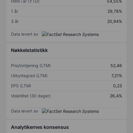
Hittil i år (YTD)
54,55%
1 år
29,78%
3 år
20,94%
Data levert av
Nøkkelstatistikk
Pris/inntjening (LTM)
52,46
Utbyttegrad (LTM)
7,21%
EPS (LTM)
0,23
Volatilitet (30 dager)
26,4%
Data levert av
Analytikernes konsensus