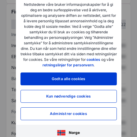
Nettstedene våre bruker informasjonskapsler for å gi
deg en bedre surfeopplevelse ved å aktivere,
Finansiell informasjon
optimalisere og analysere driften av nettstedet, samt for
å levere personlig tilpasset annonseinnhold og la deg
Q1
Q2
koble deg til sosiale medier. Ved å velge "Godta alle"
samtykker du til bruk av cookies og tilhørende
Inntektsoversikt
behandling av personopplysninger. Velg "Administrer
samtykke" for å administrere samtykkeinnstillingene
Inntekter
XXXXXXX
XXXXXXX
dine. Du kan når som helst endre innstillingene dine eller
trekke tilbake samtykket ditt via siden med retningslinjer
EBITDA
XXXXXXX
XXXXXXX
for cookies. Se våre retningslinjer for
cookies
og våre
retningslinjer for personvern
.
Nettoinntekt
XXXXXXX
XXXXXXX
Balanse
Godta alle cookies
Totale eiendeler
XXXXXXX
XXXXXXX
Kun nødvendige cookies
Samlet gjeld
XXXXXXX
XXXXXXX
Forholdstall
Administrer cookies
Kurs/salg
XXXXXXX
XXXXXXX
Norge
Fortjeneste per aksje
XXXXXXX
XXXXXXX