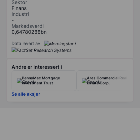
Sektor
Finans
Industri
-
Markedsverdi
0,64780288bn
Data levert av
/
Andre er interessert i
PennyMac Mortgage
Ares Commercial Real
Investment Trust
Estate Corp.
Se alle aksjer