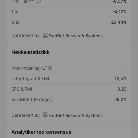
Hittil i år (YTD)
-8,57%
1 år
-4,12%
3 år
-26,44%
Data levert av
Nøkkelstatistikk
Pris/inntjening (LTM)
-
Utbyttegrad (LTM)
12,5%
EPS (LTM)
-0,23
Volatilitet (30 dager)
29,2%
Data levert av
Analytikernes konsensus