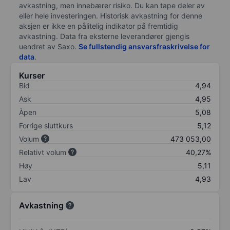
avkastning, men innebærer risiko. Du kan tape deler av
eller hele investeringen. Historisk avkastning for denne
aksjen er ikke en pålitelig indikator på fremtidig
avkastning. Data fra eksterne leverandører gjengis
uendret av Saxo.
Se fullstendig ansvarsfraskrivelse for
data
.
Kurser
Bid
4,94
Ask
4,95
Åpen
5,08
Forrige sluttkurs
5,12
Volum
473 053,00
Relativt volum
40,27%
Høy
5,11
Lav
4,93
Avkastning