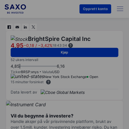
Opprett konto
BrightSpire Capital Inc
4,95
−0,18
/
−3,42%
18:43:34
Kjøp
52 ukers intervall
4,85
6,16
Ticker
BRSP:xnys
Valuta
USD
New York Stock Exchange
Open
15 minutter forsinket
Data levert av
Vil du begynne å investere?
Handle aksjer på vår prisvinnende plattform, brukt av
over 1,5mill. kunder. Investering innebærer risiko. Du kan