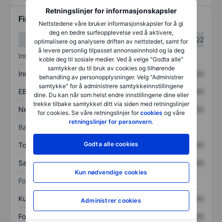
Retningslinjer for informasjonskapsler
Finansiell informasjon
Nettstedene våre bruker informasjonskapsler for å gi
deg en bedre surfeopplevelse ved å aktivere,
Q1
Q2
optimalisere og analysere driften av nettstedet, samt for
å levere personlig tilpasset annonseinnhold og la deg
Inntektsoversikt
koble deg til sosiale medier. Ved å velge "Godta alle"
samtykker du til bruk av cookies og tilhørende
Inntekter
XXXXXXX
XXXXXXX
behandling av personopplysninger. Velg "Administrer
samtykke" for å administrere samtykkeinnstillingene
EBITDA
XXXXXXX
XXXXXXX
dine. Du kan når som helst endre innstillingene dine eller
trekke tilbake samtykket ditt via siden med retningslinjer
Nettoinntekt
XXXXXXX
XXXXXXX
for cookies. Se våre retningslinjer for
cookies
og våre
retningslinjer for personvern
.
Balanse
Godta alle cookies
Totale eiendeler
XXXXXXX
XXXXXXX
Samlet gjeld
XXXXXXX
XXXXXXX
Kun nødvendige cookies
Forholdstall
Kurs/salg
XXXXXXX
XXXXXXX
Administrer cookies
Fortjeneste per aksje
XXXXXXX
XXXXXXX