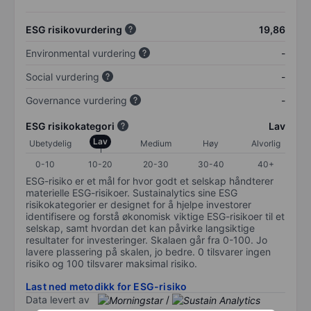
ESG risikovurdering
19,86
Environmental vurdering
-
Social vurdering
-
Governance vurdering
-
ESG risikokategori
Lav
Lav
Ubetydelig
Medium
Høy
Alvorlig
0-10
10-20
20-30
30-40
40+
ESG-risiko er et mål for hvor godt et selskap håndterer
materielle ESG-risikoer. Sustainalytics sine ESG
risikokategorier er designet for å hjelpe investorer
identifisere og forstå økonomisk viktige ESG-risikoer til et
selskap, samt hvordan det kan påvirke langsiktige
resultater for investeringer. Skalaen går fra 0-100. Jo
lavere plassering på skalen, jo bedre. 0 tilsvarer ingen
risiko og 100 tilsvarer maksimal risiko.
Last ned metodikk for ESG-risiko
Data levert av
/