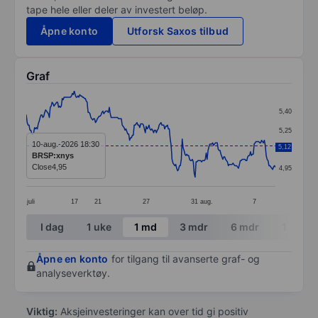
tape hele eller deler av investert beløp.
Åpne konto
Utforsk Saxos tilbud
Graf
Chart
5,40
Line chart with 271 data points.
5,25
The chart has 1 X axis displaying categories.
10-aug.-2026 18:30
5,12
5,10
BRSP:xnys
The chart has 1 Y axis displaying values. Data ranges 
Close
4,95
4,95
juli
17
21
27
31
aug.
7
End of interactive chart.
I dag
1 uke
1 md
3 mdr
6 mdr
1 år
Åpne en konto
for tilgang til avanserte graf- og
analyseverktøy.
Viktig:
Aksjeinvesteringer kan over tid gi positiv