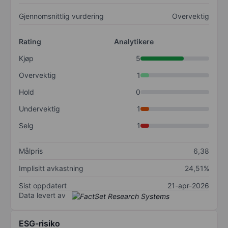
Gjennomsnittlig vurdering
Overvektig
Rating
Analytikere
Kjøp
5
Overvektig
1
Hold
0
Undervektig
1
Selg
1
Målpris
6,38
Implisitt avkastning
24,51%
Sist oppdatert
21-apr-2026
Data levert av
ESG-risiko