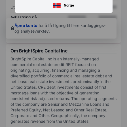
Norge
Utbytte per aksje
XXXXXXX
XXXXXXX
Avkastning på
XXXXXXX
XXXXXXX
egenkapital
Åpne konto
for å få tilgang til flere kartleggings-
og analyseverktøy.
Om BrightSpire Capital Inc
BrightSpire Capital Inc is an internally-managed
commercial real estate credit REIT focused on
originating, acquiring, financing and managing a
diversified portfolio of commercial real estate debt and
net lease real estate investments predominantly in the
United States. CRE debt investments consist of first
mortgage loans with the objective of generating
consistent risk-adjusted returns. The operating segments
of the company are Senior and Mezzanine Loans and
Preferred Equity, Net Leased and Other Real Estate,
Corporate and Other. Geographically, the company
generates revenue from the United States.