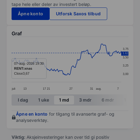
tape hele eller deler av investert beløp.
Åpne konto
Utforsk Saxos tilbud
Graf
Chart
3,75
3,62
Line chart with 171 data points.
3,50
The chart has 1 X axis displaying categories.
07-aug.-2026 19:30
3,25
RENT:xnas
The chart has 1 Y axis displaying values. Data ranges 
Close
3,67
3,00
juli
13
17
21
27
31
aug.
7
End of interactive chart.
I dag
1 uke
1 md
3 mdr
6 mdr
1 år
Åpne en konto
for tilgang til avanserte graf- og
analyseverktøy.
Viktig:
Aksjeinvesteringer kan over tid gi positiv