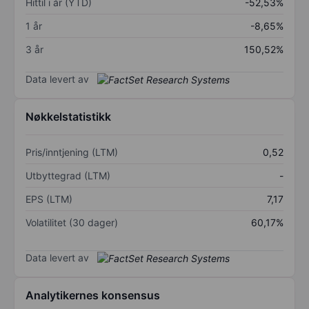
Hittil i år (YTD)
-52,53%
1 år
-8,65%
3 år
150,52%
Data levert av
Nøkkelstatistikk
Pris/inntjening (LTM)
0,52
Utbyttegrad (LTM)
-
EPS (LTM)
7,17
Volatilitet (30 dager)
60,17%
Data levert av
Analytikernes konsensus