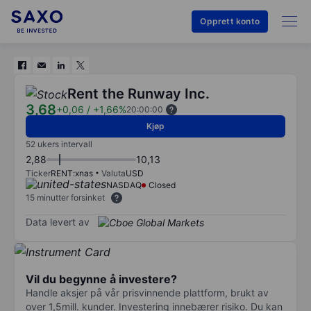
Opprett konto
Rent the Runway Inc.
3,68
+0,06
/
+1,66%
20:00:00
Kjøp
52 ukers intervall
2,88
10,13
Ticker
RENT:xnas
Valuta
USD
NASDAQ
Closed
15 minutter forsinket
Data levert av
Vil du begynne å investere?
Handle aksjer på vår prisvinnende plattform, brukt av
over 1,5mill. kunder. Investering innebærer risiko. Du kan