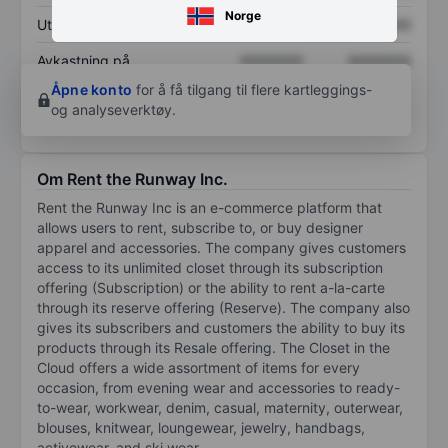
Norge
Utbytte per aksje
XXXXXXX
XXXXXXX
Avkastning på
XXXXXXX
XXXXXXX
egenkapital
Åpne konto
for å få tilgang til flere kartleggings-
og analyseverktøy.
Om Rent the Runway Inc.
Rent the Runway Inc is an e-commerce platform that
allows users to rent, subscribe to, or buy designer
apparel and accessories. The company gives customers
access to its unlimited closet through its subscription
offering (Subscription) or the ability to rent a-la-carte
through its reserve offering (Reserve). The company also
gives its subscribers and customers the ability to buy its
products through its Resale offering. The Closet in the
Cloud offers a wide assortment of items for every
occasion, from evening wear and accessories to ready-
to-wear, workwear, denim, casual, maternity, outerwear,
blouses, knitwear, loungewear, jewelry, handbags,
activewear, and ski wear.