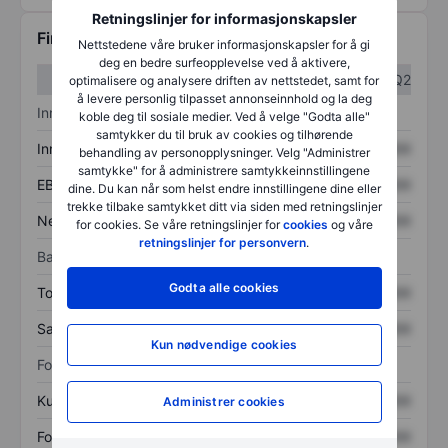
Retningslinjer for informasjonskapsler
Finansiell informasjon
Nettstedene våre bruker informasjonskapsler for å gi
deg en bedre surfeopplevelse ved å aktivere,
Q1
Q2
optimalisere og analysere driften av nettstedet, samt for
å levere personlig tilpasset annonseinnhold og la deg
Inntektsoversikt
koble deg til sosiale medier. Ved å velge "Godta alle"
samtykker du til bruk av cookies og tilhørende
Inntekter
XXXXXXX
XXXXXXX
behandling av personopplysninger. Velg "Administrer
samtykke" for å administrere samtykkeinnstillingene
EBITDA
XXXXXXX
XXXXXXX
dine. Du kan når som helst endre innstillingene dine eller
trekke tilbake samtykket ditt via siden med retningslinjer
Nettoinntekt
XXXXXXX
XXXXXXX
for cookies. Se våre retningslinjer for
cookies
og våre
retningslinjer for personvern
.
Balanse
Godta alle cookies
Totale eiendeler
XXXXXXX
XXXXXXX
Samlet gjeld
XXXXXXX
XXXXXXX
Kun nødvendige cookies
Forholdstall
Kurs/salg
XXXXXXX
XXXXXXX
Administrer cookies
Fortjeneste per aksje
XXXXXXX
XXXXXXX