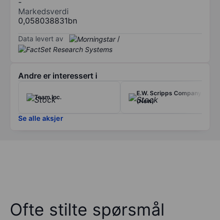
-
Markedsverdi
0,058038831bn
Data levert av
/
Andre er interessert i
E.W. Scripps Company
Team Inc.
(New)
Se alle aksjer
Ofte stilte spørsmål