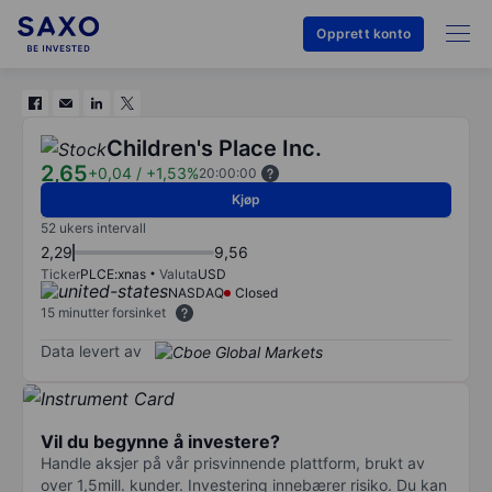
Opprett konto
Children's Place Inc.
2,65
+0,04
/
+1,53%
20:00:00
Kjøp
52 ukers intervall
2,29
9,56
Ticker
PLCE:xnas
Valuta
USD
NASDAQ
Closed
15 minutter forsinket
Data levert av
Vil du begynne å investere?
Handle aksjer på vår prisvinnende plattform, brukt av
over 1,5mill. kunder. Investering innebærer risiko. Du kan