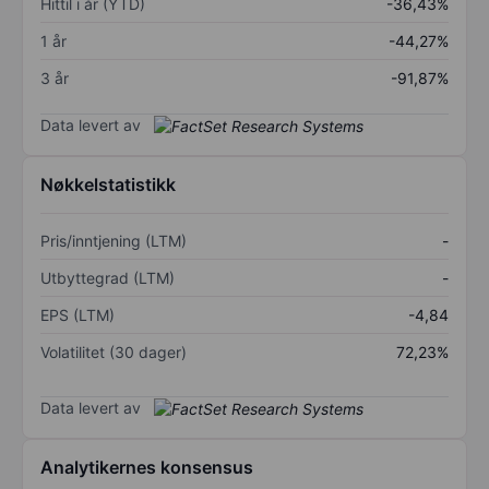
Hittil i år (YTD)
-36,43%
1 år
-44,27%
3 år
-91,87%
Data levert av
Nøkkelstatistikk
Pris/inntjening (LTM)
-
Utbyttegrad (LTM)
-
EPS (LTM)
-4,84
Volatilitet (30 dager)
72,23%
Data levert av
Analytikernes konsensus