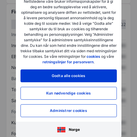
Nettstedene våre bruker informasjonskapsler for å gi
deg en bedre surfeopplevelse ved å aktivere,
Finansiell informasjon
optimalisere og analysere driften av nettstedet, samt for
å levere personlig tilpasset annonseinnhold og la deg
koble deg til sosiale medier. Ved å velge "Godta alle"
Q1
Q2
samtykker du til bruk av cookies og tilhørende
Inntektsoversikt
behandling av personopplysninger. Velg "Administrer
samtykke" for å administrere samtykkeinnstillingene
Inntekter
XXXXXXX
XXXXXXX
dine. Du kan når som helst endre innstillingene dine eller
trekke tilbake samtykket ditt via siden med retningslinjer
EBITDA
XXXXXXX
XXXXXXX
for cookies. Se våre retningslinjer for
cookies
og våre
retningslinjer for personvern
.
Nettoinntekt
XXXXXXX
XXXXXXX
Godta alle cookies
Balanse
Totale eiendeler
XXXXXXX
XXXXXXX
Kun nødvendige cookies
Samlet gjeld
XXXXXXX
XXXXXXX
Administrer cookies
Forholdstall
Kurs/salg
XXXXXXX
XXXXXXX
Norge
Fortjeneste per aksje
XXXXXXX
XXXXXXX