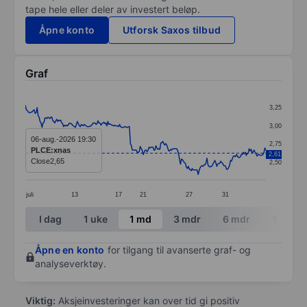
tape hele eller deler av investert beløp.
Åpne konto
Utforsk Saxos tilbud
Graf
Chart
3,25
Line chart with 246 data points.
3,00
The chart has 1 X axis displaying categories.
06-aug.-2026 19:30
2,75
PLCE:xnas
2,61
The chart has 1 Y axis displaying values. Data ranges 
Close
2,65
2,50
juli
13
17
21
27
31
End of interactive chart.
I dag
1 uke
1 md
3 mdr
6 mdr
1 år
Åpne en konto
for tilgang til avanserte graf- og
analyseverktøy.
Viktig:
Aksjeinvesteringer kan over tid gi positiv