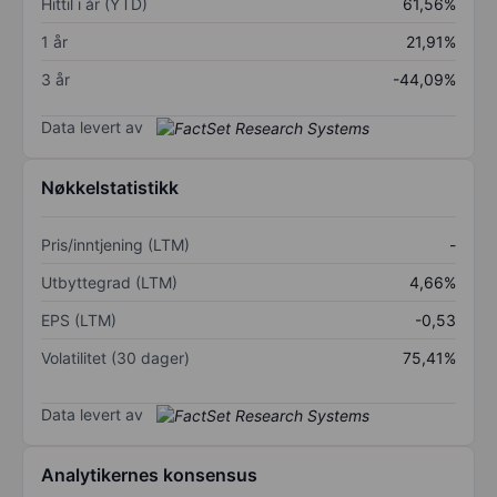
Hittil i år (YTD)
61,56%
1 år
21,91%
3 år
-44,09%
Data levert av
Nøkkelstatistikk
Pris/inntjening (LTM)
-
Utbyttegrad (LTM)
4,66%
EPS (LTM)
-0,53
Volatilitet (30 dager)
75,41%
Data levert av
Analytikernes konsensus