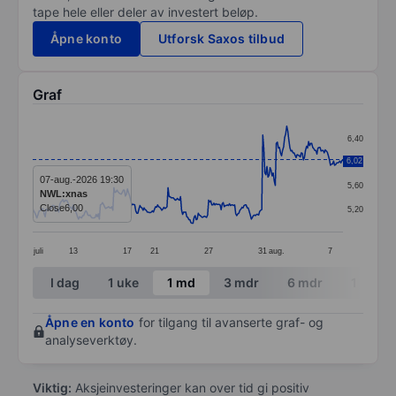
tape hele eller deler av investert beløp.
Åpne konto
Utforsk Saxos tilbud
Graf
Chart
6,40
Line chart with 299 data points.
6,02
6,00
The chart has 1 X axis displaying categories.
07-aug.-2026 19:30
5,60
NWL:xnas
The chart has 1 Y axis displaying values. Data ranges 
Close
6,00
5,20
juli
13
17
21
27
31
aug.
7
End of interactive chart.
I dag
1 uke
1 md
3 mdr
6 mdr
1 år
Åpne en konto
for tilgang til avanserte graf- og
analyseverktøy.
Viktig:
Aksjeinvesteringer kan over tid gi positiv