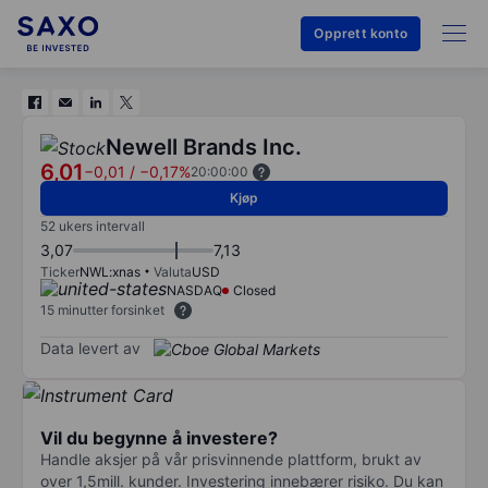
Opprett konto
Newell Brands Inc.
6,01
−0,01
/
−0,17%
20:00:00
Kjøp
52 ukers intervall
3,07
7,13
Ticker
NWL:xnas
Valuta
USD
NASDAQ
Closed
15 minutter forsinket
Data levert av
Vil du begynne å investere?
Handle aksjer på vår prisvinnende plattform, brukt av
over 1,5mill. kunder. Investering innebærer risiko. Du kan