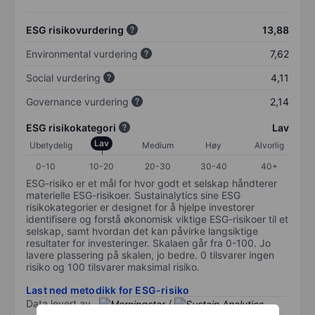
ESG risikovurdering
13,88
Environmental vurdering
7,62
Social vurdering
4,11
Governance vurdering
2,14
ESG risikokategori
Lav
Lav
Ubetydelig
Medium
Høy
Alvorlig
0-10
10-20
20-30
30-40
40+
ESG-risiko er et mål for hvor godt et selskap håndterer
materielle ESG-risikoer. Sustainalytics sine ESG
risikokategorier er designet for å hjelpe investorer
identifisere og forstå økonomisk viktige ESG-risikoer til et
selskap, samt hvordan det kan påvirke langsiktige
resultater for investeringer. Skalaen går fra 0-100. Jo
lavere plassering på skalen, jo bedre. 0 tilsvarer ingen
risiko og 100 tilsvarer maksimal risiko.
Last ned metodikk for ESG-risiko
Data levert av
/