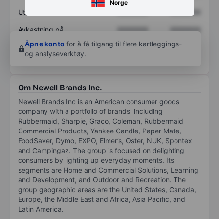
Norge
Utbytte per aksje
XXXXXXX
XXXXXXX
Avkastning på
XXXXXXX
XXXXXXX
egenkapital
Åpne konto
for å få tilgang til flere kartleggings-
og analyseverktøy.
Om Newell Brands Inc.
Newell Brands Inc is an American consumer goods
company with a portfolio of brands, including
Rubbermaid, Sharpie, Graco, Coleman, Rubbermaid
Commercial Products, Yankee Candle, Paper Mate,
FoodSaver, Dymo, EXPO, Elmer’s, Oster, NUK, Spontex
and Campingaz. The group is focused on delighting
consumers by lighting up everyday moments. Its
segments are Home and Commercial Solutions, Learning
and Development, and Outdoor and Recreation. The
group geographic areas are the United States, Canada,
Europe, the Middle East and Africa, Asia Pacific, and
Latin America.