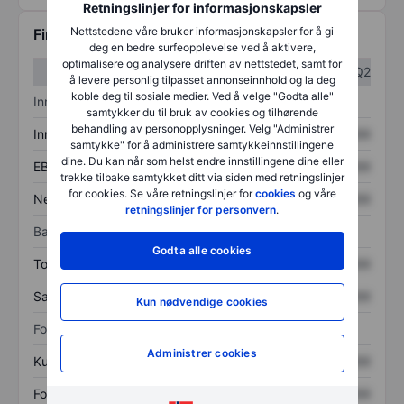
Retningslinjer for informasjonskapsler
Nettstedene våre bruker informasjonskapsler for å gi
Finansiell informasjon
deg en bedre surfeopplevelse ved å aktivere,
optimalisere og analysere driften av nettstedet, samt for
Q1
Q2
å levere personlig tilpasset annonseinnhold og la deg
koble deg til sosiale medier. Ved å velge "Godta alle"
Inntektsoversikt
samtykker du til bruk av cookies og tilhørende
behandling av personopplysninger. Velg "Administrer
Inntekter
XXXXXXX
XXXXXXX
samtykke" for å administrere samtykkeinnstillingene
dine. Du kan når som helst endre innstillingene dine eller
EBITDA
XXXXXXX
XXXXXXX
trekke tilbake samtykket ditt via siden med retningslinjer
for cookies. Se våre retningslinjer for
cookies
og våre
Nettoinntekt
XXXXXXX
XXXXXXX
retningslinjer for personvern
.
Balanse
Godta alle cookies
Totale eiendeler
XXXXXXX
XXXXXXX
Samlet gjeld
XXXXXXX
XXXXXXX
Kun nødvendige cookies
Forholdstall
Administrer cookies
Kurs/salg
XXXXXXX
XXXXXXX
Fortjeneste per aksje
XXXXXXX
XXXXXXX