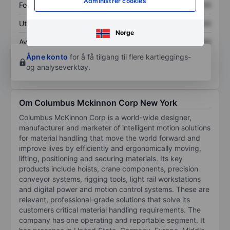
Administrer cookies
Fortjeneste per aksje
XXXXXXX
XXXXXXX
Utbytte per aksje
XXXXXXX
XXXXXXX
Norge
Avkastning på
XXXXXXX
XXXXXXX
egenkapital
Åpne konto
for å få tilgang til flere kartleggings-
og analyseverktøy.
Om Columbus Mckinnon Corp New York
Columbus McKinnon Corp is a world-wide designer,
manufacturer and marketer of intelligent motion solutions
for material handling that move the world forward and
improve lives by efficiently and ergonomically moving,
lifting, positioning and securing materials. Its key
products include hoists, crane components, precision
conveyor systems, rigging tools, light rail workstations
and digital power and motion control systems. These are
relevant, professional-grade solutions that solve its
customers critical material handling requirements. The
company has one operating and reportable segment. It