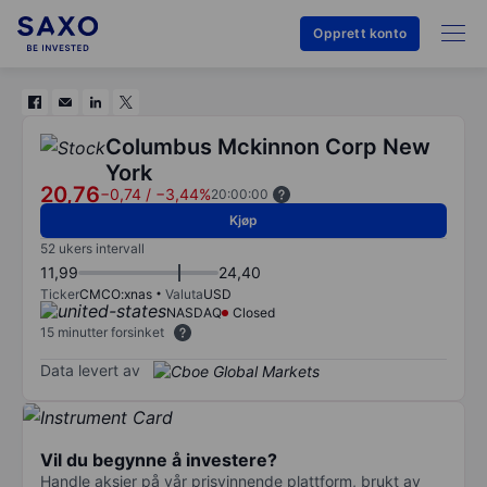
Opprett konto
Columbus Mckinnon Corp New
York
20,76
−0,74
/
−3,44%
20:00:00
Kjøp
52 ukers intervall
11,99
24,40
Ticker
CMCO:xnas
Valuta
USD
NASDAQ
Closed
15 minutter forsinket
Data levert av
Vil du begynne å investere?
Handle aksjer på vår prisvinnende plattform, brukt av