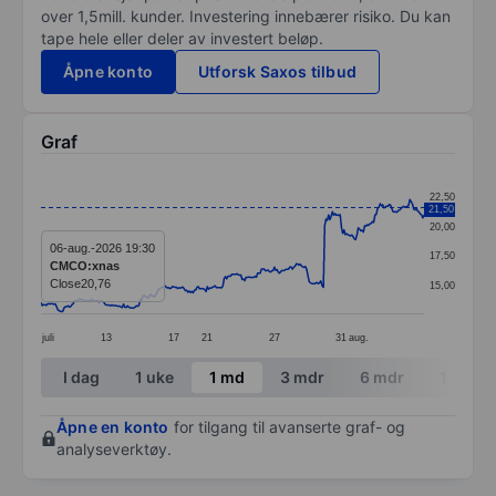
over 1,5mill. kunder. Investering innebærer risiko. Du kan
tape hele eller deler av investert beløp.
Åpne konto
Utforsk Saxos tilbud
Graf
Chart
22,50
21,50
Line chart with 298 data points.
20,00
The chart has 1 X axis displaying categories.
06-aug.-2026 19:30
17,50
CMCO:xnas
The chart has 1 Y axis displaying values. Data ranges
Close
20,76
15,00
juli
13
17
21
27
31
aug.
End of interactive chart.
I dag
1 uke
1 md
3 mdr
6 mdr
1 år
Åpne en konto
for tilgang til avanserte graf- og
analyseverktøy.