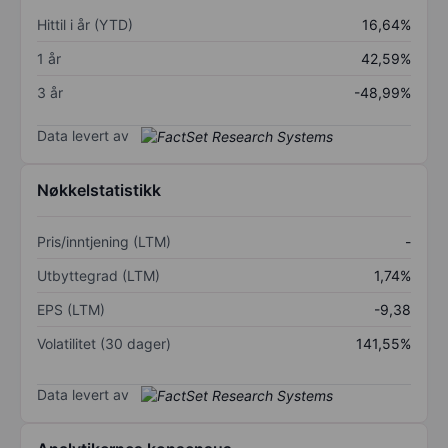
Hittil i år (YTD)
16,64%
1 år
42,59%
3 år
-48,99%
Data levert av
Nøkkelstatistikk
Pris/inntjening (LTM)
-
Utbyttegrad (LTM)
1,74%
EPS (LTM)
-9,38
Volatilitet (30 dager)
141,55%
Data levert av