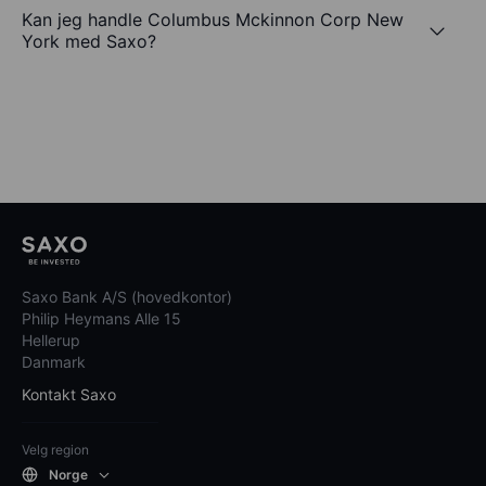
Kan jeg handle Columbus Mckinnon Corp New
York med Saxo?
Saxo Bank A/S (hovedkontor)
Philip Heymans Alle 15
Hellerup
Danmark
Kontakt Saxo
Velg region
Norge