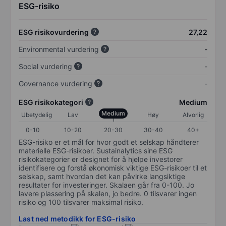
ESG-risiko
ESG risikovurdering
27,22
Environmental vurdering
-
Social vurdering
-
Governance vurdering
-
ESG risikokategori
Medium
Medium
Ubetydelig
Lav
Høy
Alvorlig
0-10
10-20
20-30
30-40
40+
ESG-risiko er et mål for hvor godt et selskap håndterer
materielle ESG-risikoer. Sustainalytics sine ESG
risikokategorier er designet for å hjelpe investorer
identifisere og forstå økonomisk viktige ESG-risikoer til et
selskap, samt hvordan det kan påvirke langsiktige
resultater for investeringer. Skalaen går fra 0-100. Jo
lavere plassering på skalen, jo bedre. 0 tilsvarer ingen
risiko og 100 tilsvarer maksimal risiko.
Last ned metodikk for ESG-risiko