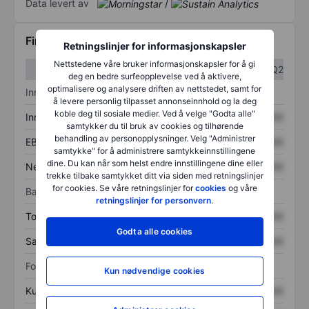
Data levert av
/
Finansiell informasjon
Retningslinjer for informasjonskapsler
Nettstedene våre bruker informasjonskapsler for å gi
Q1
Q2
deg en bedre surfeopplevelse ved å aktivere,
optimalisere og analysere driften av nettstedet, samt for
Inntektsoversikt
å levere personlig tilpasset annonseinnhold og la deg
koble deg til sosiale medier. Ved å velge "Godta alle"
Inntekter
XXXXXXX
XXXXXXX
samtykker du til bruk av cookies og tilhørende
behandling av personopplysninger. Velg "Administrer
EBITDA
XXXXXXX
XXXXXXX
samtykke" for å administrere samtykkeinnstillingene
dine. Du kan når som helst endre innstillingene dine eller
Nettoinntekt
XXXXXXX
XXXXXXX
trekke tilbake samtykket ditt via siden med retningslinjer
for cookies. Se våre retningslinjer for
cookies
og våre
Balanse
retningslinjer for personvern
.
Totale eiendeler
XXXXXXX
XXXXXXX
Godta alle cookies
Samlet gjeld
XXXXXXX
XXXXXXX
Forholdstall
Kun nødvendige cookies
Kurs/salg
XXXXXXX
XXXXXXX