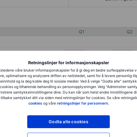
Q1
Q2
XXXXXXX
XXXXXXX
Retningslinjer for informasjonskapsler
XXXXXXX
XXXXXXX
stedene våre bruker informasjonskapsler for å gi deg en bedre surfeopplevelse 
XXXXXXX
XXXXXXX
re, optimalisere og analysere driften av nettstedet, samt for å levere personlig ti
innhold og la deg koble deg til sosiale medier. Ved å velge "Godta alle" samtykke
cookies og tilhørende behandling av personopplysninger. Velg "Administrer samt
istrere samtykkeinnstillingene dine. Du kan når som helst endre innstillingene di
XXXXXXX
XXXXXXX
 tilbake samtykket ditt via siden med retningslinjer for cookies. Se våre retningslin
cookies
og våre
retningslinjer for personvern
.
XXXXXXX
XXXXXXX
Godta alle cookies
XXXXXXX
XXXXXXX