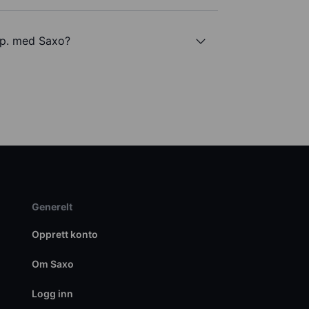
p. med Saxo?
Generelt
Opprett konto
Om Saxo
Logg inn