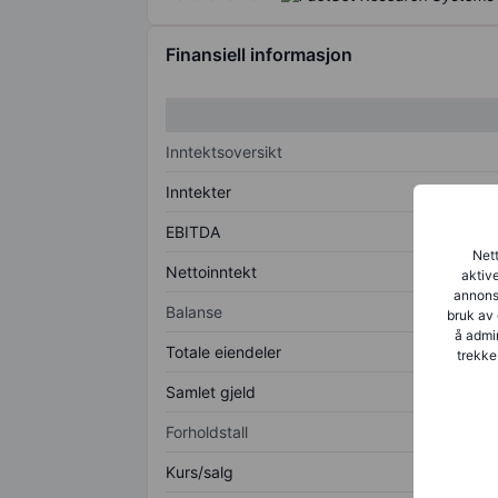
Finansiell informasjon
Inntektsoversikt
Inntekter
EBITDA
Nett
Nettoinntekt
aktive
annonse
Balanse
bruk av 
å admin
Totale eiendeler
trekke
Samlet gjeld
Forholdstall
Kurs/salg