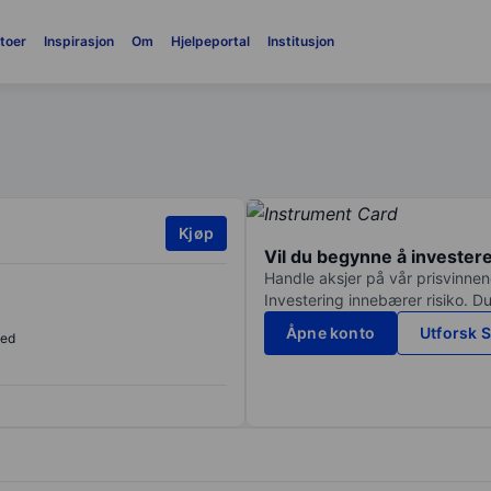
toer
Inspirasjon
Om
Hjelpeportal
Institusjon
Kjøp
Vil du begynne å invester
Handle aksjer på vår prisvinnend
Investering innebærer risiko. Du
Åpne konto
Utforsk S
sed