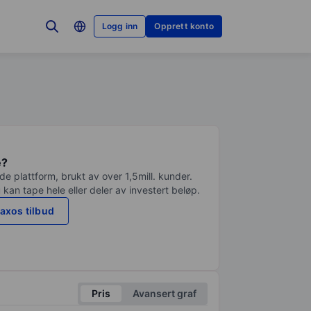
Logg inn
Opprett konto
e?
e plattform, brukt av over 1,5mill. kunder.
 kan tape hele eller deler av investert beløp.
axos tilbud
Pris
Avansert graf