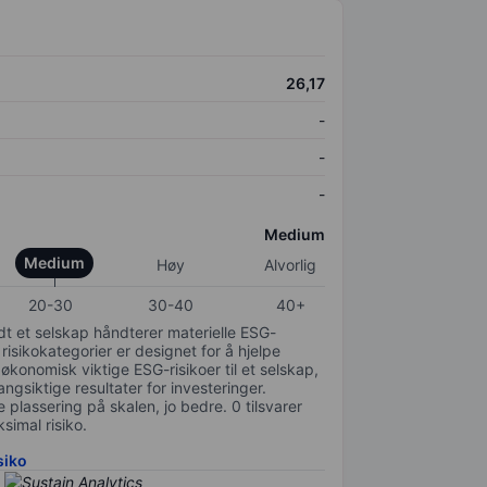
26,17
-
-
-
Medium
Medium
Høy
Alvorlig
20-30
30-40
40+
odt et selskap håndterer materielle ESG-
 risikokategorier er designet for å hjelpe
 økonomisk viktige ESG-risikoer til et selskap,
gsiktige resultater for investeringer.
 plassering på skalen, jo bedre. 0 tilsvarer
simal risiko.
siko