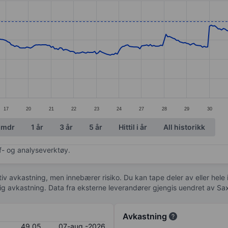
ories.
s. Data ranges from 33.57 to 52.9.
17
20
21
22
23
24
27
28
29
30
 mdr
1 år
3 år
5 år
Hittil i år
All historikk
af- og analyseverktøy.
tiv avkastning, men innebærer risiko. Du kan tape deler av eller hele
idig avkastning. Data fra eksterne leverandører gjengis uendret av Sa
Avkastning
49,05
07-aug.-2026