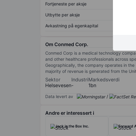
Fortjeneste per aksje
Utbytte per aksje
Avkastning på egenkapital
Om Conmed Corp.
Conmed Corp is a medical technology compan
and other healthcare professionals across spe
Geographically, the company operates in the U
majority of revenue is generated from the Uni
Sektor
Industri
Markedsverdi
Helsevesen
-
1bn
Data levert av
/
Andre er interessert i
Jack in the Box Inc.
Forward A