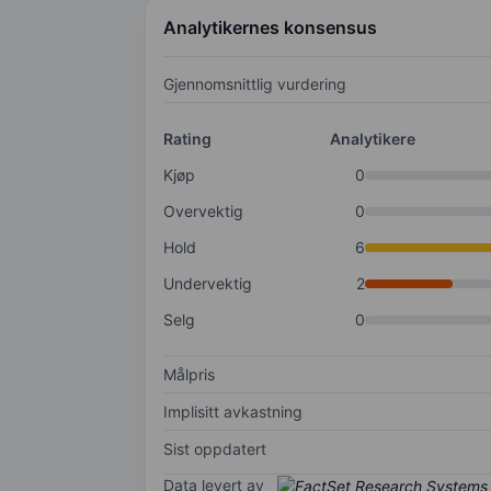
Analytikernes konsensus
Gjennomsnittlig vurdering
Rating
Analytikere
Kjøp
0
Overvektig
0
Hold
6
Undervektig
2
Selg
0
Målpris
Implisitt avkastning
Sist oppdatert
Data levert av