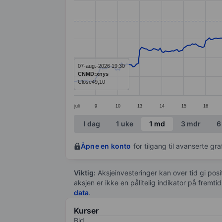
Line chart with 299 data points.
The chart has 1 X axis displaying categ
The chart has 1 Y axis displaying value
07-aug.-2026 19:30
CNMD:xnys
Close
49,10
juli
9
10
13
14
15
16
End of interactive chart.
I dag
1 uke
1 md
3 mdr
6
Åpne en konto
for tilgang til avanserte gr
Viktig:
Aksjeinvesteringer kan over tid gi posi
aksjen er ikke en pålitelig indikator på fremt
data
.
Kurser
Bid