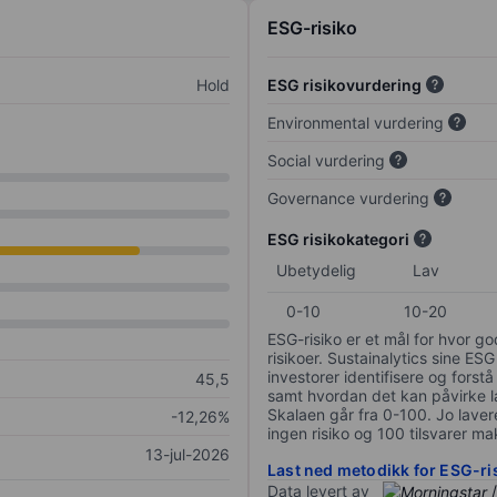
ESG-risiko
Hold
ESG risikovurdering
Environmental vurdering
Social vurdering
Governance vurdering
ESG risikokategori
Ubetydelig
Lav
0-10
10-20
ESG-risiko er et mål for hvor g
risikoer. Sustainalytics sine ESG
investorer identifisere og forstå
45,5
samt hvordan det kan påvirke lan
Skalaen går fra 0-100. Jo lavere
-12,26%
ingen risiko og 100 tilsvarer mak
13-jul-2026
Last ned metodikk for ESG-ri
Data levert av
/