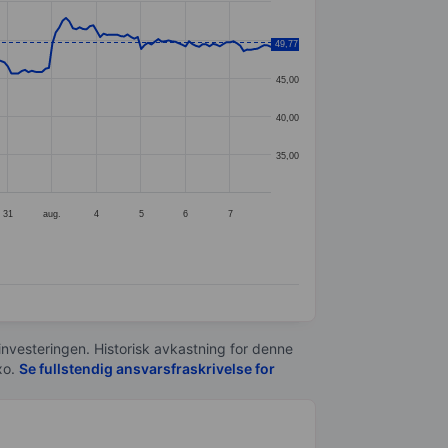
50,00
49,77
45,00
40,00
35,00
31
aug.
4
5
6
7
 investeringen. Historisk avkastning for denne
xo.
Se fullstendig ansvarsfraskrivelse for