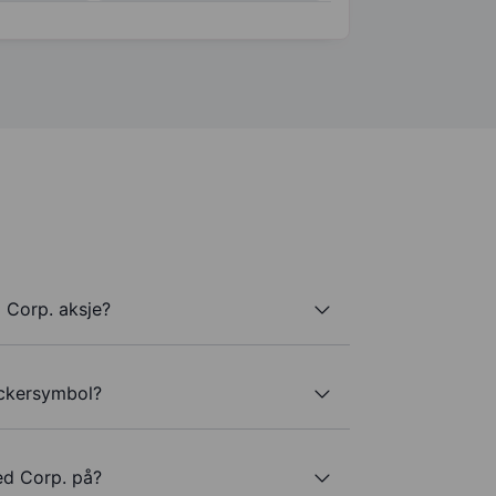
 Corp. aksje?
ickersymbol?
ed Corp. på?