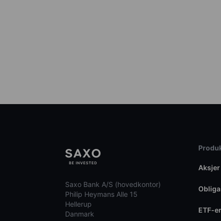
Produk
Aksjer
Saxo Bank A/S (hovedkontor)
Obliga
Philip Heymans Alle 15
Hellerup
ETF-e
Danmark