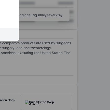
XXXXXXX
XXXXXXX
XXXXXXX
XXXXXXX
til flere kartleggings- og analyseverktøy.
XXXXXXX
XXXXXXX
he company's products are used by surgeons
ic surgery, and gastroenterology.
e Americas, excluding the United States. The
nnon Corp
QuidelOrtho Corp.