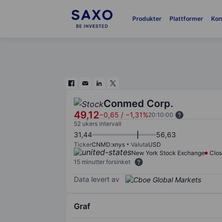
Produkter
Plattformer
Kon
Conmed Corp.
49,12
−0,65
/
−1,31%
20:10:00
52 ukers intervall
31,44
56,63
Ticker
CNMD:xnys
Valuta
USD
New York Stock Exchange
Clo
15 minutter forsinket
Data levert av
Graf
Chart