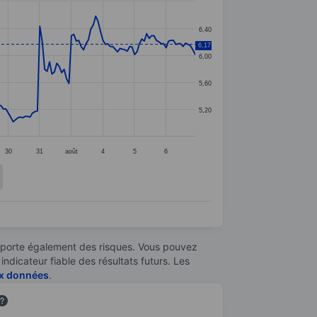
6,40
6,17
6,00
5,60
5,20
30
31
août
4
5
6
omporte également des risques. Vous pouvez
ndicateur fiable des résultats futurs. Les
aux données
.