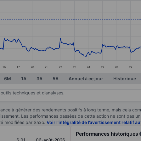
ories.
s. Data ranges from 4.94 to 6.58.
16
17
20
21
22
23
24
27
28
29
6M
1A
3A
5A
Annuel à ce jour
Historique
outils techniques et d’analyses.
ndance à générer des rendements positifs à long terme, mais cela c
stissement. Les performances passées de cette action ne sont pas un i
té modifiées par Saxo.
Voir l’intégralité de l’avertissement relatif 
Performances historiques
6,01
06-août-2026