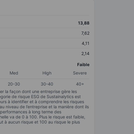
13,88
7,62
4,11
2,14
Faible
Med
High
Severe
20-30
30-40
40+
r la façon dont une entreprise gère les
gorie de risque ESG de Sustainalytics est
urs à identifier et à comprendre les risques
 niveau de l’entreprise et la manière dont ils
s performances à long terme des
elle va de 0 à 100. Plus le risque est faible,
ut à aucun risque et 100 au risque le plus