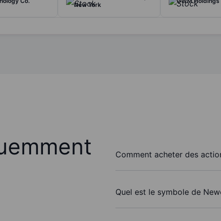
nology Co.
UWM Holdings 
New York
quemment
Comment acheter des action
Quel est le symbole de Newe