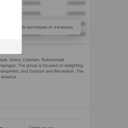
XXXXXXX
XXXXXXX
XXXXXXX
XXXXXXX
XXXXXXX
XXXXXXX
’autres outils techniques et d’analyses.
XXXXXXX
XXXXXXX
arpie, Graco, Coleman, Rubbermaid
pingaz. The group is focused on delighting
velopment, and Outdoor and Recreation. The
n America.