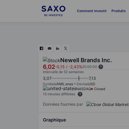
Comment investir
Produits
Newell Brands Inc.
6,02
-0,15
/
-2,43%
20:00:00
Intervalle de 52 semaines
3,07
7,13
Symbole
NWL:xnas
Devise
USD
NASDAQ
Closed
15 minutes différées
Données fournies par
Graphique
Chart