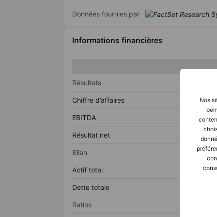
Données fournies par
Informations financières
Résultats
Chiffre d’affaires
Nos si
perm
EBITDA
conten
chois
Résultat net
donné
préfére
Bilan
con
consu
Actif total
Dette totale
Ratios