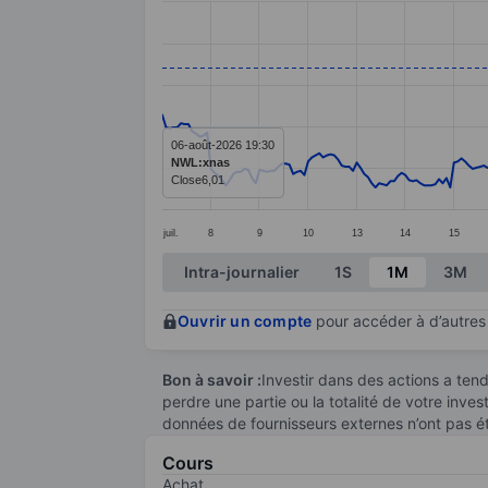
Line chart with 299 data points.
The chart has 1 X axis displaying categ
The chart has 1 Y axis displaying value
06-août-2026 19:30
NWL:xnas
Close
6,01
juil.
8
9
10
13
14
15
End of interactive chart.
Intra-journalier
1S
1M
3M
Ouvrir un compte
pour accéder à d’autres 
Bon à savoir :
Investir dans des actions a te
perdre une partie ou la totalité de votre inve
données de fournisseurs externes n’ont pas é
Cours
Achat