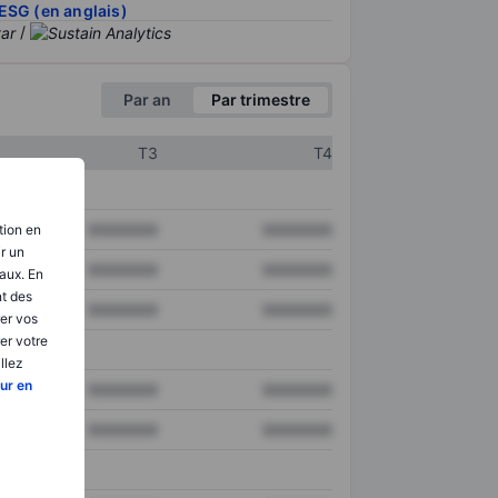
ESG (en anglais)
/
Par an
Par trimestre
T3
T4
XXXXXXX
XXXXXXX
tion en
ir un
XXXXXXX
XXXXXXX
aux. En
nt des
XXXXXXX
XXXXXXX
er vos
er votre
llez
ur en
XXXXXXX
XXXXXXX
XXXXXXX
XXXXXXX