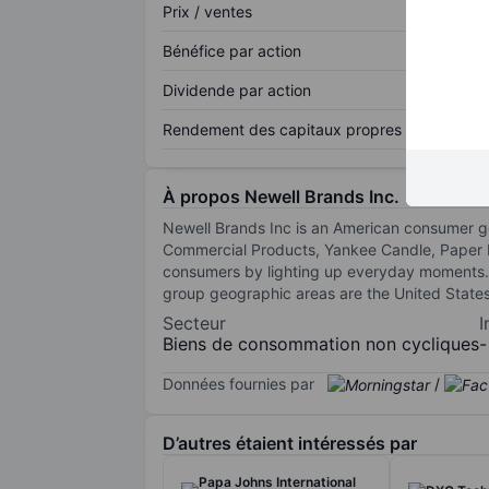
Prix / ventes
Bénéfice par action
Dividende par action
Rendement des capitaux propres
À propos Newell Brands Inc.
Newell Brands Inc is an American consumer g
Commercial Products, Yankee Candle, Paper 
consumers by lighting up everyday moments.
group geographic areas are the United States,
Secteur
I
Biens de consommation non cycliques
-
Données fournies par
/
D’autres étaient intéressés par
Papa Johns International