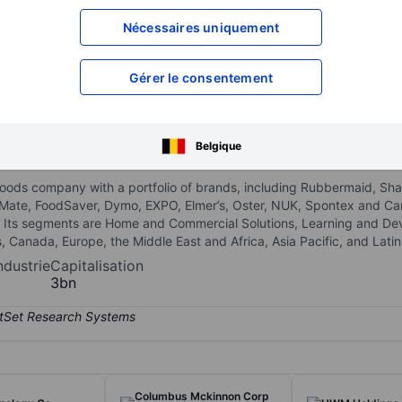
XXXXXXX
XXXXXXX
Nécessaires uniquement
XXXXXXX
XXXXXXX
XXXXXXX
XXXXXXX
Gérer le consentement
Ouvrir un compte
pour accéder à d
XXXXXXX
XXXXXXX
Belgique
oods company with a portfolio of brands, including Rubbermaid, Sh
Mate, FoodSaver, Dymo, EXPO, Elmer’s, Oster, NUK, Spontex and Cam
 Its segments are Home and Commercial Solutions, Learning and De
 Canada, Europe, the Middle East and Africa, Asia Pacific, and Lati
ndustrie
Capitalisation
3bn
Columbus Mckinnon Corp