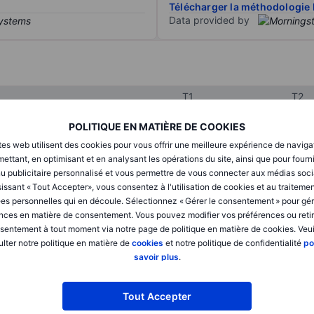
Télécharger la méthodologie 
Data provided by
T1
T2
POLITIQUE EN MATIÈRE DE COOKIES
XXXXXXX
XXXXXXX
tes web utilisent des cookies pour vous offrir une meilleure expérience de naviga
ettant, en optimisant et en analysant les opérations du site, ainsi que pour fourn
XXXXXXX
XXXXXXX
u publicitaire personnalisé et vous permettre de vous connecter aux médias soci
issant « Tout Accepter», vous consentez à l'utilisation de cookies et au traiteme
XXXXXXX
XXXXXXX
es personnelles qui en découle. Sélectionnez « Gérer le consentement » pour gér
nces en matière de consentement. Vous pouvez modifier vos préférences ou retir
sentement à tout moment via notre page de politique en matière de cookies. Veui
lter notre politique en matière de
cookies
et notre politique de confidentialité
po
XXXXXXX
XXXXXXX
savoir plus
.
XXXXXXX
XXXXXXX
Tout Accepter