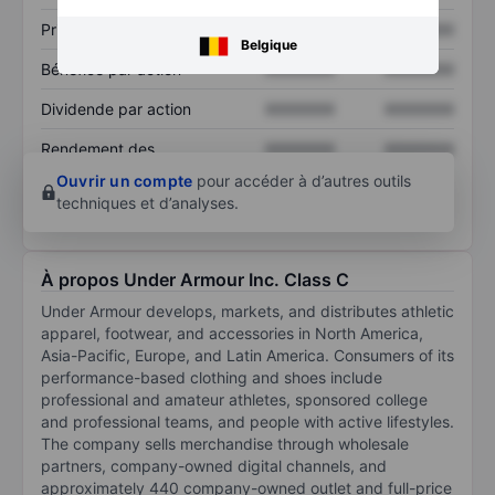
Prix / ventes
XXXXXXX
XXXXXXX
Belgique
Bénéfice par action
XXXXXXX
XXXXXXX
Dividende par action
XXXXXXX
XXXXXXX
Rendement des
XXXXXXX
XXXXXXX
capitaux propres
Ouvrir un compte
pour accéder à d’autres outils
techniques et d’analyses.
À propos Under Armour Inc. Class C
Under Armour develops, markets, and distributes athletic
apparel, footwear, and accessories in North America,
Asia-Pacific, Europe, and Latin America. Consumers of its
performance-based clothing and shoes include
professional and amateur athletes, sponsored college
and professional teams, and people with active lifestyles.
The company sells merchandise through wholesale
partners, company-owned digital channels, and
approximately 440 company-owned outlet and full-price