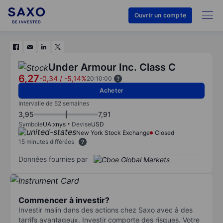
Ouvrir un compte
Under Armour Inc. Class C
6,27
-0,34
/
-5,14%
20:10:00
Acheter
Intervalle de 52 semaines
3,95
7,91
Symbole
UA:xnys
Devise
USD
New York Stock Exchange
Closed
15 minutes différées
Données fournies par
Commencer à investir?
Investir malin dans des actions chez Saxo avec à des
tarrifs avantageux. Investir comporte des risques. Votre