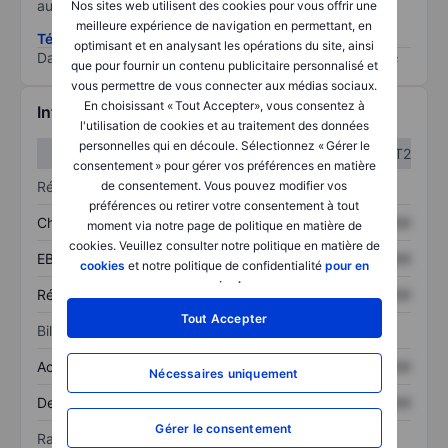
au risque le plus élevé).
Nos sites web utilisent des cookies pour vous offrir une
meilleure expérience de navigation en permettant, en
Télécharger la méthodologie ESG (en anglais)
optimisant et en analysant les opérations du site, ainsi
Data provided by
/
que pour fournir un contenu publicitaire personnalisé et
vous permettre de vous connecter aux médias sociaux.
En choisissant « Tout Accepter», vous consentez à
Informations financières
l'utilisation de cookies et au traitement des données
personnelles qui en découle. Sélectionnez « Gérer le
T1
T2
consentement » pour gérer vos préférences en matière
Résultats
de consentement. Vous pouvez modifier vos
préférences ou retirer votre consentement à tout
Chiffre d’affaires
XXXXXXX
XXXXXXX
moment via notre page de politique en matière de
cookies. Veuillez consulter notre politique en matière de
EBITDA
XXXXXXX
XXXXXXX
cookies
et notre politique de confidentialité
pour en
savoir plus
.
Résultat net
XXXXXXX
XXXXXXX
Tout Accepter
Bilan
Actif total
XXXXXXX
XXXXXXX
Nécessaires uniquement
Dette totale
XXXXXXX
XXXXXXX
Gérer le consentement
Ratios