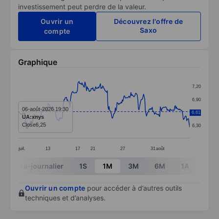
investissement peut perdre de la valeur.
Ouvrir un
Découvrez l'offre de
Saxo
compte
Graphique
Chart
7,20
Line chart with 299 data points.
6,90
The chart has 1 X axis displaying categories.
06-août-2026 19:30
6,61
6,60
UA:xnys
The chart has 1 Y axis displaying values. Data ranges 
Close
6,25
6,30
juil.
13
17
21
27
31
août
End of interactive chart.
Intra-journalier
1S
1M
3M
6M
1A
3A
Ouvrir un compte
pour accéder à d’autres outils
techniques et d’analyses.