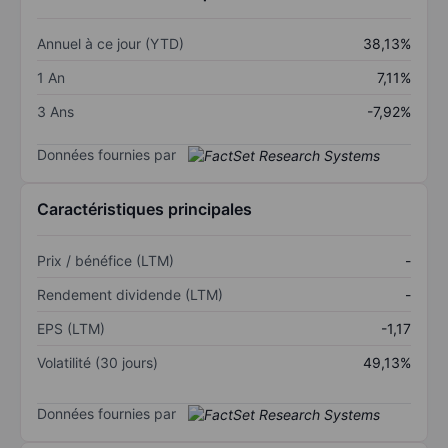
Annuel à ce jour (YTD)
38,13%
1 An
7,11%
3 Ans
-7,92%
Données fournies par
Caractéristiques principales
Prix / bénéfice (LTM)
-
Rendement dividende (LTM)
-
EPS (LTM)
-1,17
Volatilité (30 jours)
49,13%
Données fournies par