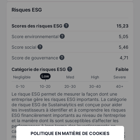
Risques ESG
Scores des risques ESG
15,23
Score environnemental
5,05
Score social
5,46
Score de gouvernance
4,71
Catégorie de risques ESG
Faible
Low
Negligible
Med
High
Severe
0-10
10-20
20-30
30-40
40+
Le risque ESG permet de mesurer la façon dont une
entreprise gère les risques ESG importants. La catégorie
de risque ESG de Sustainalytics est conçue pour aider
les investisseurs à identifier et à comprendre les risques
ESG financièrement importants au niveau de l’entreprise
et la manière dont ils sont susceptibles d’affecter les
performances à long terme des investissements en
capital. L’échelle va de 0 à 100. Plus le risque est faible,
POLITIQUE EN MATIÈRE DE COOKIES
moins il est important (0 équivaut à aucun risque et 100