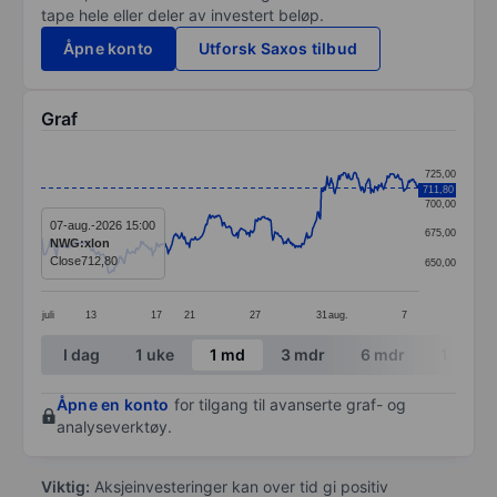
tape hele eller deler av investert beløp.
Åpne konto
Utforsk Saxos tilbud
Graf
Chart
725,00
711,80
Line chart with 391 data points.
700,00
The chart has 1 X axis displaying categories.
07-aug.-2026 15:00
675,00
NWG:xlon
The chart has 1 Y axis displaying values. Data ranges
Close
712,80
650,00
juli
13
17
21
27
31
aug.
7
End of interactive chart.
I dag
1 uke
1 md
3 mdr
6 mdr
1 år
Åpne en konto
for tilgang til avanserte graf- og
analyseverktøy.
Viktig:
Aksjeinvesteringer kan over tid gi positiv