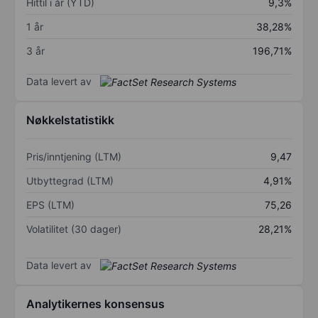
Hittil i år (YTD)
9,3%
1 år
38,28%
3 år
196,71%
Data levert av
Nøkkelstatistikk
Pris/inntjening (LTM)
9,47
Utbyttegrad (LTM)
4,91%
EPS (LTM)
75,26
Volatilitet (30 dager)
28,21%
Data levert av
Analytikernes konsensus