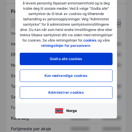
å levere personlig tilpasset annonseinnhold og la deg
koble deg til sosiale medier. Ved å velge "Godta alle"
Finansiell informasjon
samtykker du til bruk av cookies og tilhørende
behandling av personopplysninger. Velg "Administrer
Q1
Q2
samtykke" for å administrere samtykkeinnstillingene
dine. Du kan når som helst endre innstillingene dine eller
Inntektsoversikt
trekke tilbake samtykket ditt via siden med retningslinjer
for cookies. Se våre retningslinjer for
cookies
og våre
Inntekter
XXXXXXX
XXXXXXX
retningslinjer for personvern
.
EBITDA
XXXXXXX
XXXXXXX
Godta alle cookies
Nettoinntekt
XXXXXXX
XXXXXXX
Balanse
Kun nødvendige cookies
Totale eiendeler
XXXXXXX
XXXXXXX
Administrer cookies
Samlet gjeld
XXXXXXX
XXXXXXX
Forholdstall
Norge
Kurs/salg
XXXXXXX
XXXXXXX
Fortjeneste per aksje
XXXXXXX
XXXXXXX