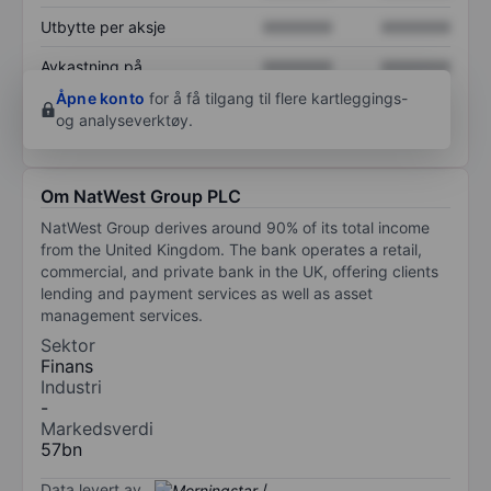
Utbytte per aksje
XXXXXXX
XXXXXXX
Avkastning på
XXXXXXX
XXXXXXX
egenkapital
Åpne konto
for å få tilgang til flere kartleggings-
og analyseverktøy.
Om NatWest Group PLC
NatWest Group derives around 90% of its total income
from the United Kingdom. The bank operates a retail,
commercial, and private bank in the UK, offering clients
lending and payment services as well as asset
management services.
Sektor
Finans
Industri
-
Markedsverdi
57bn
Data levert av
/