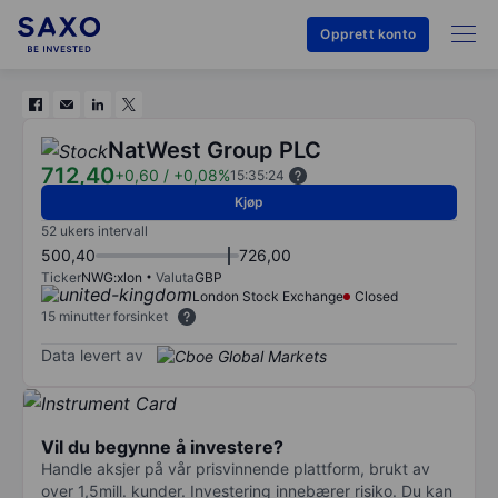
Opprett konto
NatWest Group PLC
712,40
+0,60
/
+0,08%
15:35:24
Kjøp
52 ukers intervall
500,40
726,00
Ticker
NWG:xlon
Valuta
GBP
London Stock Exchange
Closed
15 minutter forsinket
Data levert av
Vil du begynne å investere?
Handle aksjer på vår prisvinnende plattform, brukt av
over 1,5mill. kunder. Investering innebærer risiko. Du kan