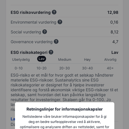
ESG risikovurdering
12,98
Environmental vurdering
0,16
Social vurdering
8,12
Governance vurdering
4,7
ESG risikokategori
Lav
Lav
Ubetydelig
Medium
Høy
Alvorlig
0-10
10-20
20-30
30-40
40+
ESG-risiko er et mål for hvor godt et selskap håndterer
materielle ESG-risikoer. Sustainalytics sine ESG
risikokategorier er designet for å hjelpe investorer
identifisere og forstå økonomisk viktige ESG-risikoer til et
selskap, samt hvordan det kan påvirke langsiktige
resultater for investeringer. Skalaen går fra 0-100. Jo
lavere plassering på skalen, jo bedre. 0 tilsvarer ingen
Retningslinjer for informasjonskapsler
risiko og 100 tilsvarer maksimal risiko.
Nettstedene våre bruker informasjonskapsler for å gi
Last ned metodikk for ESG-risiko
deg en bedre surfeopplevelse ved å aktivere,
Data levert av
/
optimalisere og analysere driften av nettstedet, samt for