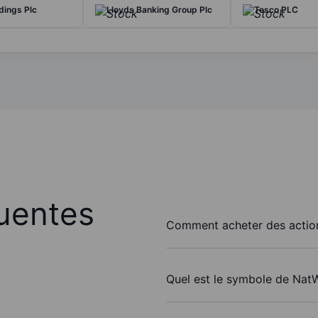
dings Plc
Lloyds Banking Group Plc
Tesco PLC
uentes
Comment acheter des actio
Quel est le symbole de Nat