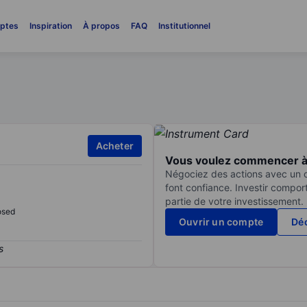
ptes
Inspiration
À propos
FAQ
Institutionnel
Acheter
Vous voulez commencer à 
Négociez des actions avec un co
font confiance. Investir compor
partie de votre investissement.
osed
Ouvrir un compte
Déc