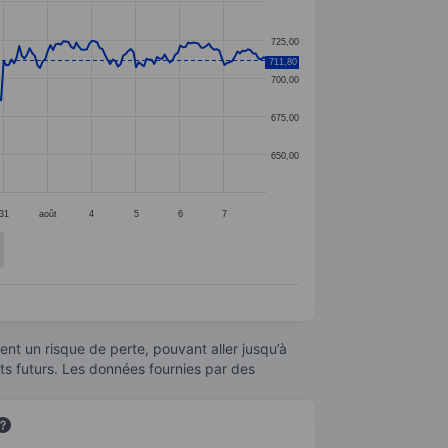
725,00
711,80
700,00
675,00
650,00
31
août
4
5
6
7
nt un risque de perte, pouvant aller jusqu’à
ats futurs. Les données fournies par des