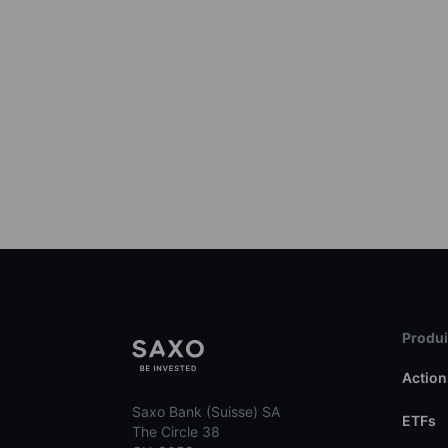
Produit
Action
Saxo Bank (Suisse) SA
ETFs
The Circle 38