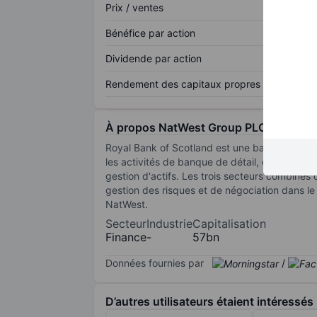
Prix / ventes
Bénéfice par action
Dividende par action
Rendement des capitaux propres
À propos NatWest Group PLC
Royal Bank of Scotland est une banque univer
les activités de banque de détail, commercial
gestion d'actifs. Les trois secteurs combiné
gestion des risques et de négociation dans le
NatWest.
Secteur
Industrie
Capitalisation
Finance
-
57bn
Données fournies par
/
D’autres utilisateurs étaient intéressés