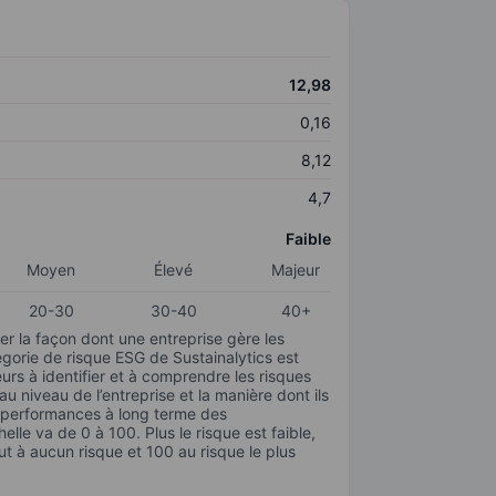
12,98
0,16
8,12
4,7
Faible
Moyen
Élevé
Majeur
20-30
30-40
40+
r la façon dont une entreprise gère les
gorie de risque ESG de Sustainalytics est
urs à identifier et à comprendre les risques
 niveau de l’entreprise et la manière dont ils
s performances à long terme des
elle va de 0 à 100. Plus le risque est faible,
ut à aucun risque et 100 au risque le plus