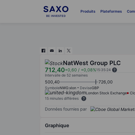
Produits
Plateformes
Com
NatWest Group PLC
712,40
+0,60
/
+0,08%
15:35:24
Intervalle de 52 semaines
500,40
726,00
Symbole
NWG:xlon
Devise
GBP
London Stock Exchange
Cl
15 minutes différées
Données fournies par
Graphique
Chart