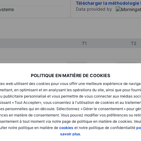
Télécharger la méthodologie 
Data provided by
T1
T2
XXXXXXX
XXXXXXX
POLITIQUE EN MATIÈRE DE COOKIES
XXXXXXX
XXXXXXX
tes web utilisent des cookies pour vous offrir une meilleure expérience de naviga
XXXXXXX
XXXXXXX
ettant, en optimisant et en analysant les opérations du site, ainsi que pour fourn
u publicitaire personnalisé et vous permettre de vous connecter aux médias soci
issant « Tout Accepter», vous consentez à l'utilisation de cookies et au traiteme
es personnelles qui en découle. Sélectionnez « Gérer le consentement » pour gér
XXXXXXX
XXXXXXX
nces en matière de consentement. Vous pouvez modifier vos préférences ou retir
sentement à tout moment via notre page de politique en matière de cookies. Veui
XXXXXXX
XXXXXXX
lter notre politique en matière de
cookies
et notre politique de confidentialité
po
savoir plus
.