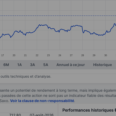
ories.
s. Data ranges from 639.8 to 724.4.
17
20
21
22
23
24
27
28
29
30
6M
1A
3A
5A
Annuel à ce jour
Historique
outils techniques et d’analyse.
sente un potentiel de rendement à long terme, mais implique égaleme
es passées de cette action ne sont pas un indicateur fiable des résult
 Saxo.
Voir la clause de non-responsabilité
.
Performances historiques
712,80
07-août-2026