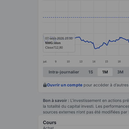
Line chart with 391 data points.
The chart has 1 X axis displaying categ
The chart has 1 Y axis displaying value
07-août-2026 15:00
NWG:xlon
Close
712,80
juil.
9
10
13
14
15
16
End of interactive chart.
Intra-journalier
1S
1M
3M
Ouvrir un compte
pour accéder à d’autres 
Bon à savoir :
L’investissement en actions pré
la totalité du capital investi. Les performanc
sources externes n’ont pas été modifiées par
Cours
Achat