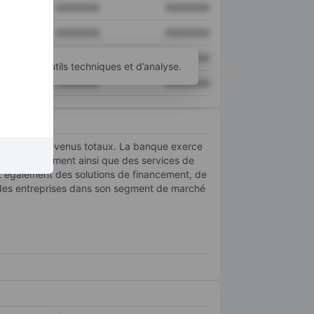
XXXXXXX
XXXXXXX
XXXXXXX
XXXXXXX
XXXXXXX
XXXXXXX
d’autres outils techniques et d’analyse.
XXXXXXX
XXXXXXX
90 % de ses revenus totaux. La banque exerce
êt et de paiement ainsi que des services de
it également des solutions de financement, de
randes entreprises dans son segment de marché