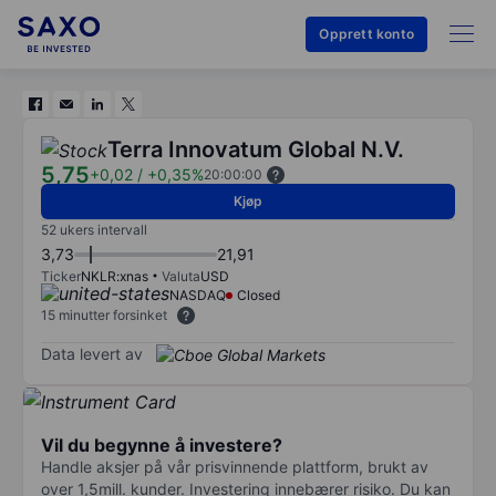
Opprett konto
Terra Innovatum Global N.V.
5,75
+0,02
/
+0,35%
20:00:00
Kjøp
52 ukers intervall
3,73
21,91
Ticker
NKLR:xnas
Valuta
USD
NASDAQ
Closed
15 minutter forsinket
Data levert av
Vil du begynne å investere?
Handle aksjer på vår prisvinnende plattform, brukt av
over 1,5mill. kunder. Investering innebærer risiko. Du kan