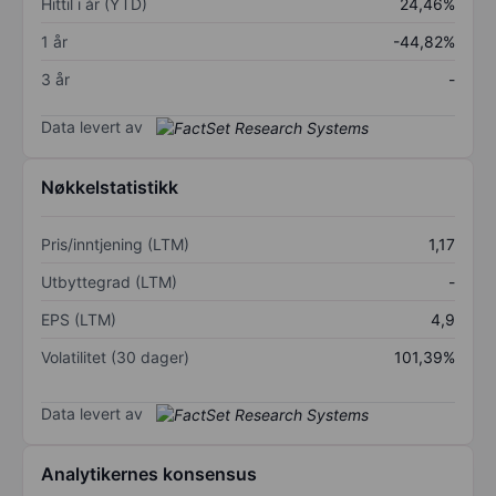
Hittil i år (YTD)
24,46%
1 år
-44,82%
3 år
-
Data levert av
Nøkkelstatistikk
Pris/inntjening (LTM)
1,17
Utbyttegrad (LTM)
-
EPS (LTM)
4,9
Volatilitet (30 dager)
101,39%
Data levert av
Analytikernes konsensus