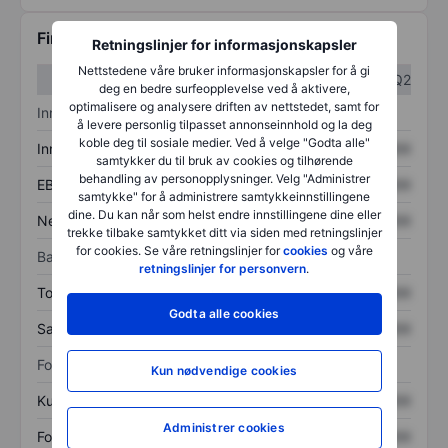
Finansiell informasjon
Retningslinjer for informasjonskapsler
Nettstedene våre bruker informasjonskapsler for å gi
Q1
Q2
deg en bedre surfeopplevelse ved å aktivere,
optimalisere og analysere driften av nettstedet, samt for
Inntektsoversikt
å levere personlig tilpasset annonseinnhold og la deg
koble deg til sosiale medier. Ved å velge "Godta alle"
Inntekter
XXXXXXX
XXXXXXX
samtykker du til bruk av cookies og tilhørende
behandling av personopplysninger. Velg "Administrer
EBITDA
XXXXXXX
XXXXXXX
samtykke" for å administrere samtykkeinnstillingene
dine. Du kan når som helst endre innstillingene dine eller
Nettoinntekt
XXXXXXX
XXXXXXX
trekke tilbake samtykket ditt via siden med retningslinjer
for cookies. Se våre retningslinjer for
cookies
og våre
Balanse
retningslinjer for personvern
.
Totale eiendeler
XXXXXXX
XXXXXXX
Godta alle cookies
Samlet gjeld
XXXXXXX
XXXXXXX
Forholdstall
Kun nødvendige cookies
Kurs/salg
XXXXXXX
XXXXXXX
Administrer cookies
Fortjeneste per aksje
XXXXXXX
XXXXXXX