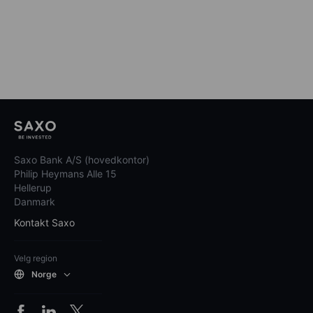
Saxo Bank A/S (hovedkontor)
Philip Heymans Alle 15
Hellerup
Danmark
Kontakt Saxo
Velg region
Norge