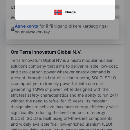
Utbytte per aksje
XXXXXXX
XXXXXXX
Norge
Avkastning på
XXXXXXX
XXXXXXX
egenkapital
Åpne konto
for å få tilgang til flere kartleggings-
og analyseverktøy.
Om Terra Innovatum Global N.V.
Terra Innovatum Global NV is a micro modular nuclear
solutions company that aims to deliver reliable, low-cost,
and zero-carbon power wherever energy demand is
present through its first-of-a-kind reactor, SOLO. SOLO
is compact yet extremely powerful, with one unit
generating 1MWe of power, while designed with the
strictest safety characteristics and the ability to run 24/7
without the need to refuel for 15 years. Its modular
design aims to achieve maximum energy efficiency while
significantly reducing the levelized cost of energy
(LCOE). SOLO is built using off-the-shelf components
and widely available fuel, low-enriched uranium (LEU),
which de-risks its regulatory and commercial pathway.