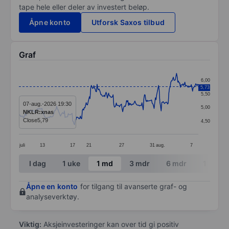
tape hele eller deler av investert beløp.
Åpne konto
Utforsk Saxos tilbud
Graf
Chart
6,00
5,73
Line chart with 281 data points.
5,50
The chart has 1 X axis displaying categories.
07-aug.-2026 19:30
5,00
NKLR:xnas
The chart has 1 Y axis displaying values. Data ranges 
Close
5,79
4,50
juli
13
17
21
27
31
aug.
7
End of interactive chart.
I dag
1 uke
1 md
3 mdr
6 mdr
1 år
Åpne en konto
for tilgang til avanserte graf- og
analyseverktøy.
Viktig:
Aksjeinvesteringer kan over tid gi positiv