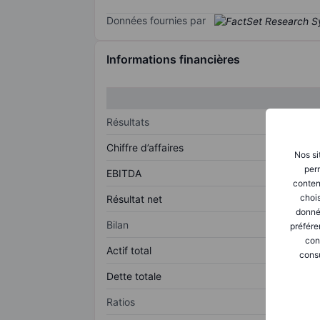
Données fournies par
Informations financières
Résultats
Chiffre d’affaires
Nos si
perm
EBITDA
conten
chois
Résultat net
donné
Bilan
préfére
con
Actif total
consu
Dette totale
Ratios