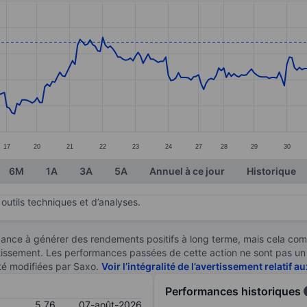
ories.
s. Data ranges from 4.34 to 6.21.
17
20
21
22
23
24
27
28
29
30
6M
1A
3A
5A
Annuel à ce jour
Historique
outils techniques et d’analyses.
ndance à générer des rendements positifs à long terme, mais cela c
stissement. Les performances passées de cette action ne sont pas un i
té modifiées par Saxo.
Voir l’intégralité de l’avertissement relatif 
Performances historiques
5,76
07-août-2026