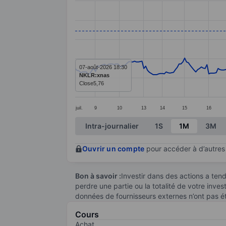
Line chart with 279 data points.
The chart has 1 X axis displaying categ
The chart has 1 Y axis displaying value
07-août-2026 18:30
NKLR:xnas
Close
5,76
juil.
9
10
13
14
15
16
End of interactive chart.
Intra-journalier
1S
1M
3M
Ouvrir un compte
pour accéder à d’autres 
Bon à savoir :
Investir dans des actions a te
perdre une partie ou la totalité de votre inve
données de fournisseurs externes n’ont pas é
Cours
Achat