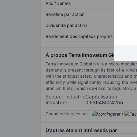
Prix / ventes
Bénéfice par action
Dividende par action
Rendement des capitaux propres
À propos Terra Innovatum Global N.V.
Terra Innovatum Global NV is a micro modular
demand is present through its first-of-a-kin
with the strictest safety characteristics and 
efficiency while significantly reducing the le
uranium (LEU), which de-risks its regulatory
Secteur
Industrie
Capitalisation
Industrie
-
0,636485242bn
Données fournies par
/
D’autres étaient intéressés par