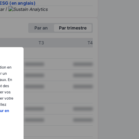
ESG (en anglais)
/
Par an
Par trimestre
T3
T4
XXXXXXX
XXXXXXX
tion en
ir un
XXXXXXX
XXXXXXX
aux. En
nt des
XXXXXXX
XXXXXXX
er vos
er votre
llez
XXXXXXX
XXXXXXX
ur en
XXXXXXX
XXXXXXX