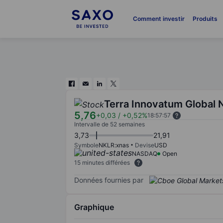
Comment investir
Produits
Terra Innovatum Global N
5,76
+0,03
/
+0,52%
18:57:57
Intervalle de 52 semaines
3,73
21,91
Symbole
NKLR:xnas
Devise
USD
NASDAQ
Open
15 minutes différées
Données fournies par
Graphique
Chart