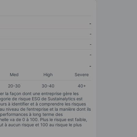
-
-
-
-
-
Med
High
Severe
20-30
30-40
40+
r la façon dont une entreprise gère les
gorie de risque ESG de Sustainalytics est
urs à identifier et à comprendre les risques
 niveau de l’entreprise et la manière dont ils
s performances à long terme des
elle va de 0 à 100. Plus le risque est faible,
ut à aucun risque et 100 au risque le plus