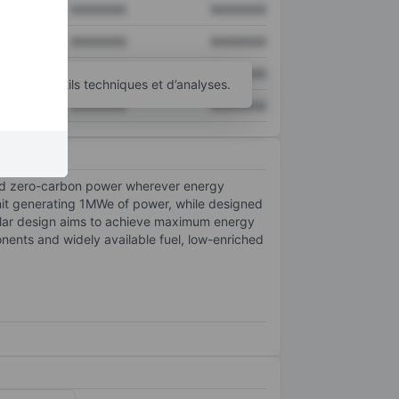
XXXXXXX
XXXXXXX
XXXXXXX
XXXXXXX
XXXXXXX
XXXXXXX
’autres outils techniques et d’analyses.
XXXXXXX
XXXXXXX
 and zero-carbon power wherever energy
nit generating 1MWe of power, while designed
modular design aims to achieve maximum energy
onents and widely available fuel, low-enriched