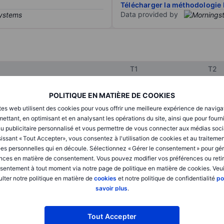
Télécharger la méthodologie 
Data provided by
T1
T2
POLITIQUE EN MATIÈRE DE COOKIES
XXXXXXX
XXXXXXX
tes web utilisent des cookies pour vous offrir une meilleure expérience de naviga
ettant, en optimisant et en analysant les opérations du site, ainsi que pour fourn
XXXXXXX
XXXXXXX
u publicitaire personnalisé et vous permettre de vous connecter aux médias soci
issant « Tout Accepter», vous consentez à l'utilisation de cookies et au traiteme
XXXXXXX
XXXXXXX
es personnelles qui en découle. Sélectionnez « Gérer le consentement » pour gér
nces en matière de consentement. Vous pouvez modifier vos préférences ou retir
sentement à tout moment via notre page de politique en matière de cookies. Veui
XXXXXXX
XXXXXXX
lter notre politique en matière de
cookies
et notre politique de confidentialité
po
savoir plus
.
XXXXXXX
XXXXXXX
Tout Accepter