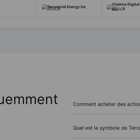
Chaince Digital
C
Terrestrial Energy Inc
Inc.
quemment
Comment acheter des action
Quel est le symbole de Terr