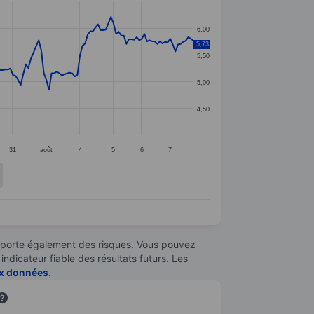
6,00
5,73
5,50
5,00
4,50
31
août
4
5
6
7
omporte également des risques. Vous pouvez
ndicateur fiable des résultats futurs. Les
aux données
.