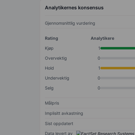
Analytikernes konsensus
Gjennomsnittlig vurdering
Rating
Analytikere
Kjøp
1
Overvektig
0
Hold
1
Undervektig
0
Selg
0
Målpris
Implisitt avkastning
Sist oppdatert
Data levert av