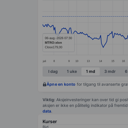
Line chart with 330 data points.
The chart has 1 X axis displaying categ
The chart has 1 Y axis displaying value
06-aug.-2026 07:30
MTRO:xlon
Close
179,00
juli
8
9
10
13
14
15
16
End of interactive chart.
I dag
1 uke
1 md
3 mdr
6
Åpne en konto
for tilgang til avanserte gr
Viktig:
Aksjeinvesteringer kan over tid gi posi
aksjen er ikke en pålitelig indikator på fremt
data
.
Kurser
Bid