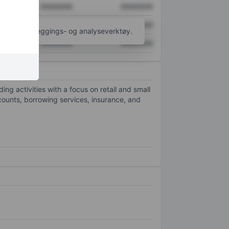
XXXXXXX
XXXXXXX
XXXXXXX
XXXXXXX
til flere kartleggings- og analyseverktøy.
XXXXXXX
XXXXXXX
g activities with a focus on retail and small
ounts, borrowing services, insurance, and