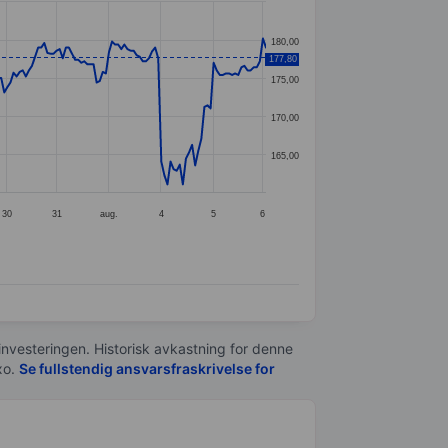
180,00
177,80
175,00
170,00
165,00
30
31
aug.
4
5
6
 investeringen. Historisk avkastning for denne
xo.
Se fullstendig ansvarsfraskrivelse for