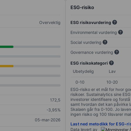
ESG-risiko
Overvektig
ESG risikovurdering
Environmental vurdering
Social vurdering
Governance vurdering
ESG risikokategori
Ubetydelig
Lav
0-10
10-20
ESG-risiko er et mål for hvor g
risikoer. Sustainalytics sine ESG
investorer identifisere og forstå
172,5
samt hvordan det kan påvirke lan
Skalaen går fra 0-100. Jo lavere
-3,95%
ingen risiko og 100 tilsvarer mak
05-mar-2026
Last ned metodikk for ESG-ri
Data levert av
/