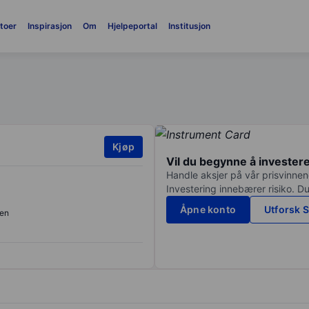
toer
Inspirasjon
Om
Hjelpeportal
Institusjon
Kjøp
Vil du begynne å invester
Handle aksjer på vår prisvinnend
Investering innebærer risiko. Du
Åpne konto
Utforsk S
en