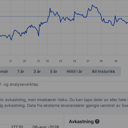
ories.
s. Data ranges from 161 to 183.
17
20
21
22
23
24
27
28
29
 mdr
1 år
3 år
5 år
Hittil i år
All historikk
af- og analyseverktøy.
tiv avkastning, men innebærer risiko. Du kan tape deler av eller hele
idig avkastning. Data fra eksterne leverandører gjengis uendret av Sa
Avkastning
177,20
06-aug.-2026