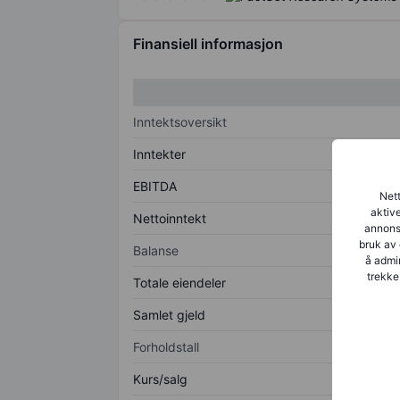
Finansiell informasjon
Inntektsoversikt
Inntekter
EBITDA
Nett
aktive
Nettoinntekt
annonse
bruk av 
Balanse
å admin
trekke
Totale eiendeler
Samlet gjeld
Forholdstall
Kurs/salg