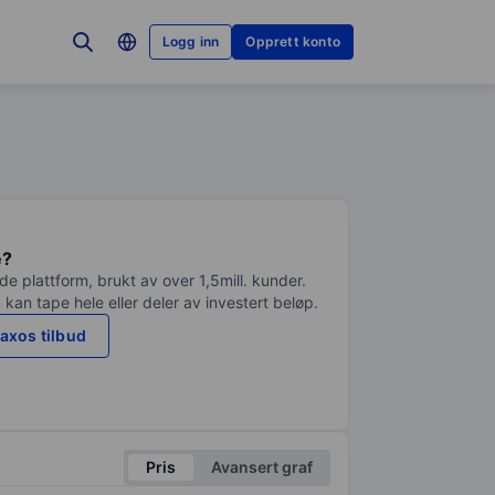
Logg inn
Opprett konto
e?
e plattform, brukt av over 1,5mill. kunder.
 kan tape hele eller deler av investert beløp.
axos tilbud
Pris
Avansert graf