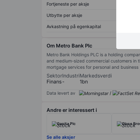
Fortjeneste per aksje
Utbytte per aksje
Avkastning på egenkapital
Om Metro Bank Plc
Metro Bank Holdings PLC is a holding company.
and medium-sized commercial customers in th
mortgage services for personal and business
Sektor
Industri
Markedsverdi
Finans
-
1bn
Data levert av
/
Andre er interessert i
Capita Plc
Close Bro
Se alle aksjer