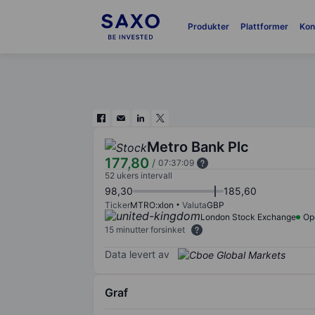
Produkter
Plattformer
Kon
Metro Bank Plc
177,80
/
07:37:09
52 ukers intervall
98,30
185,60
Ticker
MTRO:xlon
Valuta
GBP
London Stock Exchange
Op
15 minutter forsinket
Data levert av
Graf
Chart