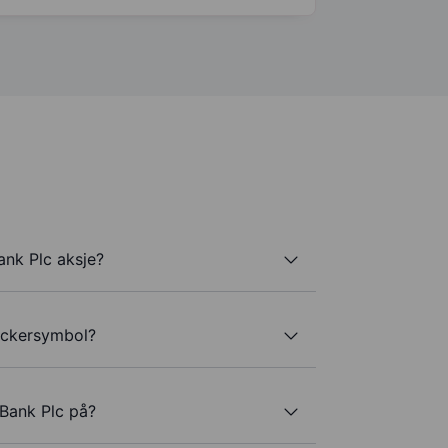
ank Plc aksje?
tickersymbol?
 Bank Plc på?