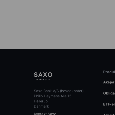
Produk
Aksjer
Saxo Bank A/S (hovedkontor)
Obliga
Philip Heymans Alle 15
Hellerup
ETF-e
Danmark
Kontakt Saxo