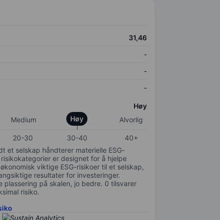
31,46
-
-
-
Høy
Høy
Medium
Alvorlig
20-30
30-40
40+
odt et selskap håndterer materielle ESG-
 risikokategorier er designet for å hjelpe
 økonomisk viktige ESG-risikoer til et selskap,
gsiktige resultater for investeringer.
 plassering på skalen, jo bedre. 0 tilsvarer
simal risiko.
siko