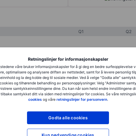
Q1
Q2
XXXXXXX
XXXXXXX
Retningslinjer for informasjonskapsler
XXXXXXX
XXXXXXX
stedene våre bruker informasjonskapsler for å gi deg en bedre surfeopplevelse 
re, optimalisere og analysere driften av nettstedet, samt for å levere personlig ti
XXXXXXX
XXXXXXX
innhold og la deg koble deg til sosiale medier. Ved å velge "Godta alle" samtykke
cookies og tilhørende behandling av personopplysninger. Velg "Administrer samt
istrere samtykkeinnstillingene dine. Du kan når som helst endre innstillingene di
 tilbake samtykket ditt via siden med retningslinjer for cookies. Se våre retningslin
XXXXXXX
XXXXXXX
cookies
og våre
retningslinjer for personvern
.
XXXXXXX
XXXXXXX
Godta alle cookies
XXXXXXX
XXXXXXX
Kun nødvendige cookies