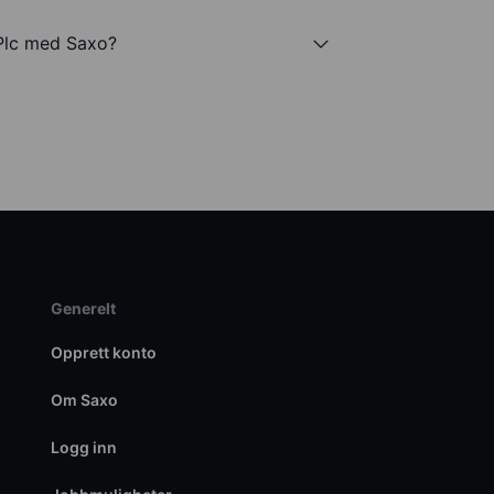
Plc med Saxo?
Generelt
Opprett konto
Om Saxo
Logg inn