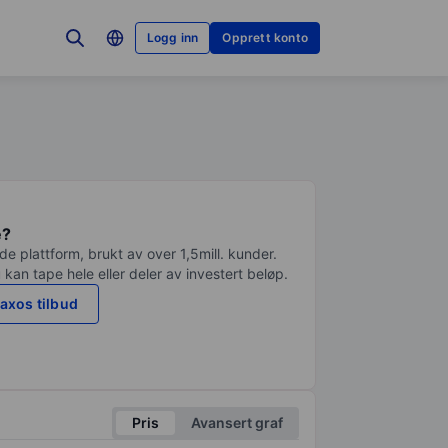
Logg inn
Opprett konto
e?
e plattform, brukt av over 1,5mill. kunder.
 kan tape hele eller deler av investert beløp.
axos tilbud
Pris
Avansert graf