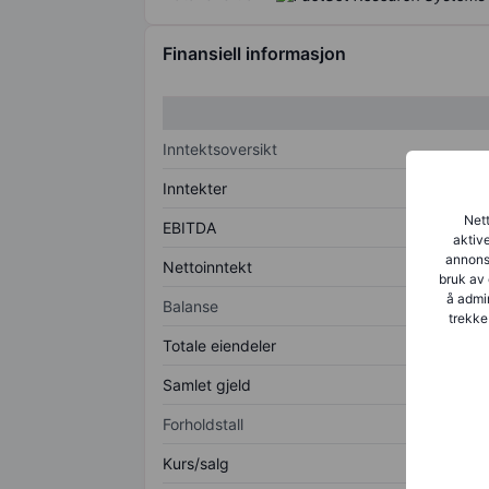
Finansiell informasjon
Inntektsoversikt
Inntekter
Nett
EBITDA
aktive
annonse
Nettoinntekt
bruk av 
å admin
Balanse
trekke
Totale eiendeler
Samlet gjeld
Forholdstall
Kurs/salg