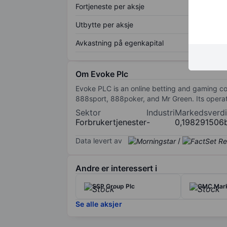
Fortjeneste per aksje
Utbytte per aksje
Avkastning på egenkapital
Om Evoke Plc
Evoke PLC is an online betting and gaming com
888sport, 888poker, and Mr Green. Its operati
Sektor
Industri
Markedsverdi
Forbrukertjenester
-
0,198291506
Data levert av
/
Andre er interessert i
SSP Group Plc
CMC Mark
Se alle aksjer