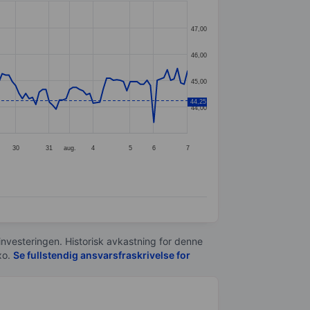
47,00
46,00
45,00
44,25
44,00
30
31
aug.
4
5
6
7
 investeringen. Historisk avkastning for denne
xo.
Se fullstendig ansvarsfraskrivelse for