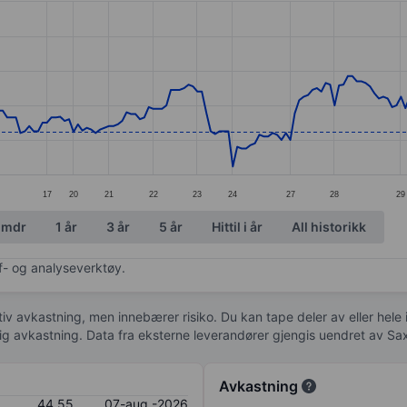
ories.
s. Data ranges from 43.23 to 47.5.
17
20
21
22
23
24
27
28
29
 mdr
1 år
3 år
5 år
Hittil i år
All historikk
af- og analyseverktøy.
tiv avkastning, men innebærer risiko. Du kan tape deler av eller hele
idig avkastning. Data fra eksterne leverandører gjengis uendret av Sa
Avkastning
44,55
07-aug.-2026