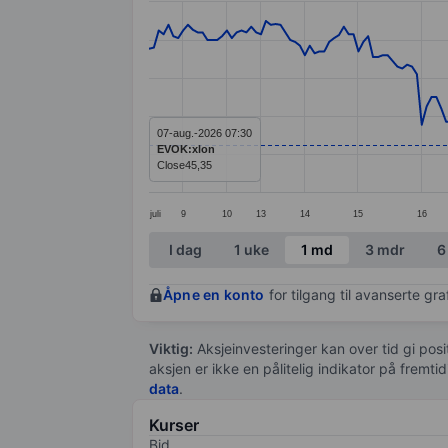
Line chart with 210 data points.
The chart has 1 X axis displaying categ
The chart has 1 Y axis displaying value
07-aug.-2026 07:30
EVOK:xlon
Close
45,35
juli
9
10
13
14
15
16
End of interactive chart.
I dag
1 uke
1 md
3 mdr
6
Åpne en konto
for tilgang til avanserte gr
Viktig:
Aksjeinvesteringer kan over tid gi posi
aksjen er ikke en pålitelig indikator på fremt
data
.
Kurser
Bid