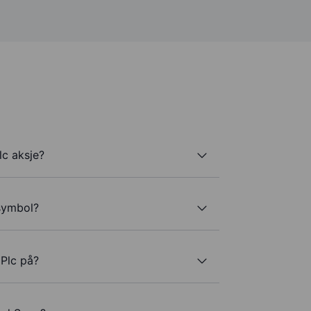
lc aksje?
rsymbol?
 Plc på?