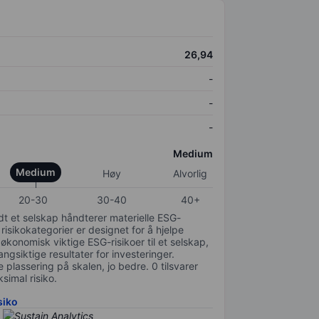
26,94
-
-
-
Medium
Medium
Høy
Alvorlig
20-30
30-40
40+
odt et selskap håndterer materielle ESG-
 risikokategorier er designet for å hjelpe
 økonomisk viktige ESG-risikoer til et selskap,
gsiktige resultater for investeringer.
 plassering på skalen, jo bedre. 0 tilsvarer
simal risiko.
siko