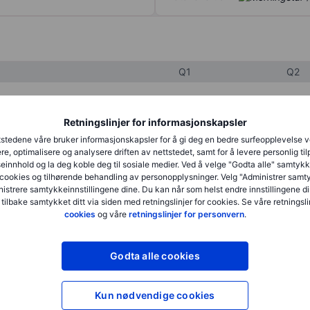
Q1
Q2
XXXXXXX
XXXXXXX
Retningslinjer for informasjonskapsler
stedene våre bruker informasjonskapsler for å gi deg en bedre surfeopplevelse 
XXXXXXX
XXXXXXX
re, optimalisere og analysere driften av nettstedet, samt for å levere personlig ti
innhold og la deg koble deg til sosiale medier. Ved å velge "Godta alle" samtykke
XXXXXXX
XXXXXXX
cookies og tilhørende behandling av personopplysninger. Velg "Administrer samt
istrere samtykkeinnstillingene dine. Du kan når som helst endre innstillingene di
 tilbake samtykket ditt via siden med retningslinjer for cookies. Se våre retningslin
cookies
og våre
retningslinjer for personvern
.
XXXXXXX
XXXXXXX
XXXXXXX
XXXXXXX
Godta alle cookies
XXXXXXX
XXXXXXX
Kun nødvendige cookies