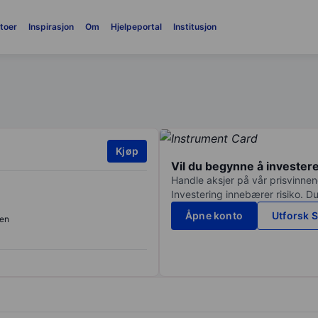
toer
Inspirasjon
Om
Hjelpeportal
Institusjon
Kjøp
Vil du begynne å invester
Handle aksjer på vår prisvinnend
Investering innebærer risiko. Du
Åpne konto
Utforsk S
en