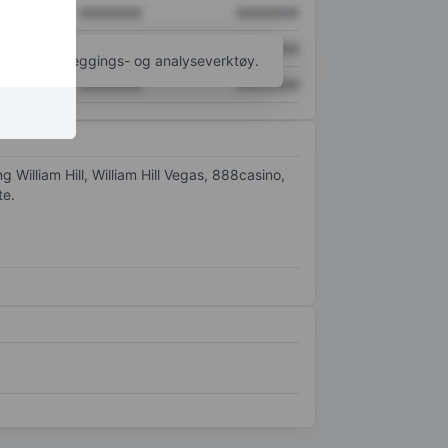
XXXXXXX
XXXXXXX
XXXXXXX
XXXXXXX
til flere kartleggings- og analyseverktøy.
XXXXXXX
XXXXXXX
William Hill, William Hill Vegas, 888casino,
te.