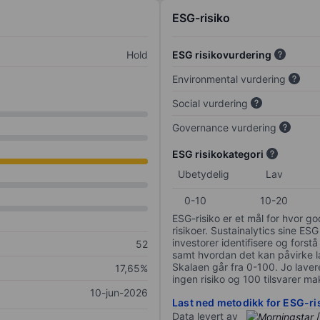
ESG-risiko
Hold
ESG risikovurdering
Environmental vurdering
Social vurdering
Governance vurdering
ESG risikokategori
Ubetydelig
Lav
0-10
10-20
ESG-risiko er et mål for hvor g
risikoer. Sustainalytics sine ESG
investorer identifisere og forstå
52
samt hvordan det kan påvirke lan
Skalaen går fra 0-100. Jo lavere
17,65%
ingen risiko og 100 tilsvarer mak
10-jun-2026
Last ned metodikk for ESG-ri
Data levert av
/