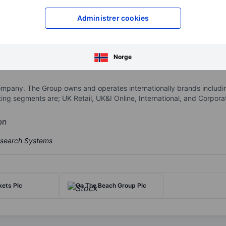
XXXXXXX
XXXXXXX
Administrer cookies
XXXXXXX
XXXXXXX
Åpne konto
for å få tilgang 
XXXXXXX
XXXXXXX
Norge
pany. The Group owns and operates internationally brands including 
ng segments are; UK Retail, UK&I Online, International, and Corpora
bn
ets Plc
On The Beach Group Plc