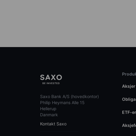
Produk
Aksjer
Saxo Bank A/S (hovedkontor)
Obliga
Philip Heymans Alle 15
Hellerup
ETF-e
Danmark
Kontakt Saxo
Aksje