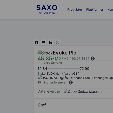
Produkter
Plattformer
Kon
Evoke Plc
45,35
+1,10
/
+2,49%
07:38:37
52 ukers intervall
19,84
72,90
Ticker
EVOK:xlon
Valuta
GBP
London Stock Exchange
Op
15 minutter forsinket
Data levert av
Graf
Chart