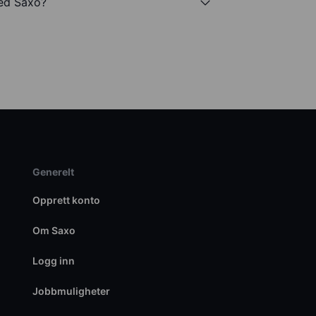
med Saxo?
Generelt
Opprett konto
Om Saxo
Logg inn
Jobbmuligheter