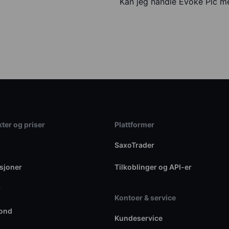
Kan jeg handle Evoke Plc 
ter og priser
Plattformer
SaxoTrader
sjoner
Tilkoblinger og API-er
r
Kontoer & service
fond
Kundeservice