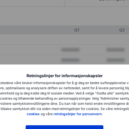
Q1
Q2
XXXXXXX
XXXXXXX
XXXXXXX
XXXXXXX
XXXXXXX
XXXXXXX
Retningslinjer for informasjonskapsler
stedene våre bruker informasjonskapsler for å gi deg en bedre surfeopplevelse 
re, optimalisere og analysere driften av nettstedet, samt for å levere personlig ti
XXXXXXX
XXXXXXX
innhold og la deg koble deg til sosiale medier. Ved å velge "Godta alle" samtykke
cookies og tilhørende behandling av personopplysninger. Velg "Administrer samt
XXXXXXX
XXXXXXX
istrere samtykkeinnstillingene dine. Du kan når som helst endre innstillingene di
 tilbake samtykket ditt via siden med retningslinjer for cookies. Se våre retningslin
cookies
og våre
retningslinjer for personvern
.
XXXXXXX
XXXXXXX