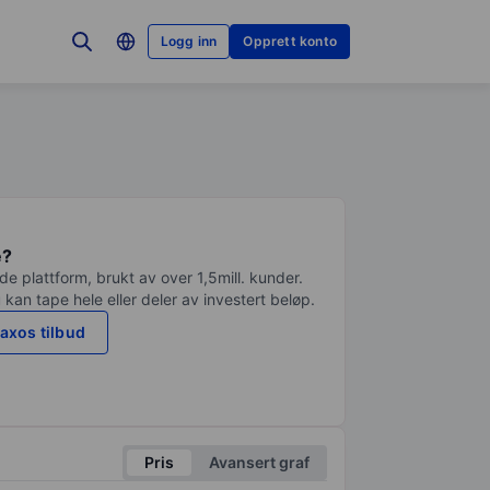
Logg inn
Opprett konto
e?
e plattform, brukt av over 1,5mill. kunder.
 kan tape hele eller deler av investert beløp.
axos tilbud
Pris
Avansert graf