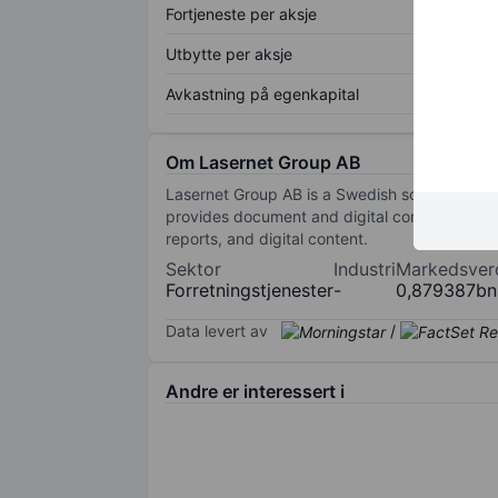
Fortjeneste per aksje
Utbytte per aksje
Avkastning på egenkapital
Om Lasernet Group AB
Lasernet Group AB is a Swedish software com
provides document and digital content manage
reports, and digital content.
Sektor
Industri
Markedsver
Forretningstjenester
-
0,879387bn
Data levert av
/
Andre er interessert i