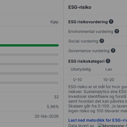
ESG-risiko
Kjøp
ESG risikovurdering
Environmental vurdering
Social vurdering
Governance vurdering
ESG risikokategori
Ubetydelig
Lav
0-10
10-20
ESG-risiko er et mål for hvor g
risikoer. Sustainalytics sine ESG
investorer identifisere og forstå
32
samt hvordan det kan påvirke lan
Skalaen går fra 0-100. Jo lavere
5,96%
ingen risiko og 100 tilsvarer mak
20-feb-2026
Last ned metodikk for ESG-ri
Data levert av
/