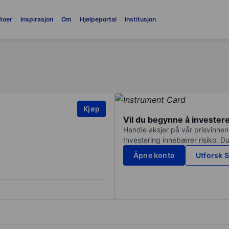
toer
Inspirasjon
Om
Hjelpeportal
Institusjon
Kjøp
Vil du begynne å invester
Handle aksjer på vår prisvinnend
Investering innebærer risiko. Du
Åpne konto
Utforsk S