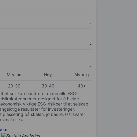
-
-
-
-
-
Medium
Høy
Alvorlig
20-30
30-40
40+
odt et selskap håndterer materielle ESG-
 risikokategorier er designet for å hjelpe
 økonomisk viktige ESG-risikoer til et selskap,
gsiktige resultater for investeringer.
 plassering på skalen, jo bedre. 0 tilsvarer
simal risiko.
siko