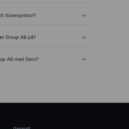
tt tickersymbol?
net Group AB på?
roup AB med Saxo?
Generelt