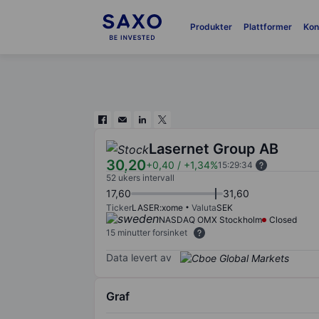
Produkter
Plattformer
Kon
Lasernet Group AB
30,20
+0,40
/
+1,34%
15:29:34
52 ukers intervall
17,60
31,60
Ticker
LASER:xome
Valuta
SEK
NASDAQ OMX Stockholm
Closed
15 minutter forsinket
Data levert av
Graf