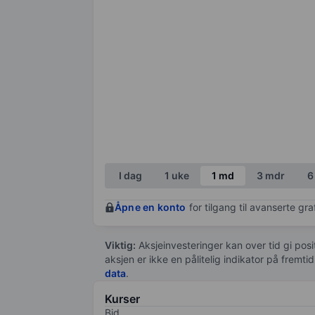
I dag
1 uke
1 md
3 mdr
6
Åpne en konto
for tilgang til avanserte gr
Viktig:
Aksjeinvesteringer kan over tid gi posi
aksjen er ikke en pålitelig indikator på fremt
data
.
Kurser
Bid