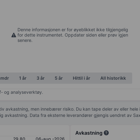
Denne informasjonen er for øyeblikket ikke tilgjengelig
for dette instrumentet. Oppdater siden eller prøv igjen
senere.
 mdr
1 år
3 år
5 år
Hittil i år
All historikk
af- og analyseverktøy.
tiv avkastning, men innebærer risiko. Du kan tape deler av eller hele
idig avkastning. Data fra eksterne leverandører gjengis uendret av Sa
Avkastning
29,80
06-aug.-2026