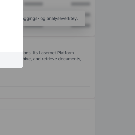
XXXXXXX
XXXXXXX
XXXXXXX
XXXXXXX
til flere kartleggings- og analyseverktøy.
XXXXXXX
XXXXXXX
ion solutions. Its Lasernet Platform
tribute, archive, and retrieve documents,