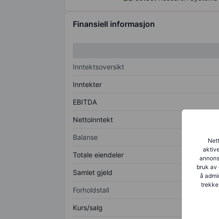
Finansiell informasjon
Inntektsoversikt
Inntekter
EBITDA
Nettoinntekt
Balanse
Nett
aktive
Totale eiendeler
annonse
bruk av 
Samlet gjeld
å admin
trekke
Forholdstall
Kurs/salg