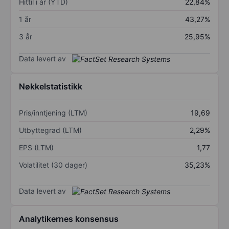
Hittil i år (YTD)
22,84%
1 år
43,27%
3 år
25,95%
Data levert av
Nøkkelstatistikk
Pris/inntjening (LTM)
19,69
Utbyttegrad (LTM)
2,29%
EPS (LTM)
1,77
Volatilitet (30 dager)
35,23%
Data levert av
Analytikernes konsensus