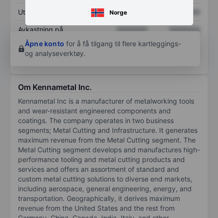
Utbytte per aksje
XXXXXXX
XXXXXXX
Norge
Avkastning på
XXXXXXX
XXXXXXX
egenkapital
Åpne konto
for å få tilgang til flere kartleggings-
og analyseverktøy.
Om Kennametal Inc.
Kennametal Inc is a manufacturer of metalworking tools
and wear-resistant engineered components and
coatings. The company operates in two business
segments; Metal Cutting and Infrastructure. It generates
maximum revenue from the Metal Cutting segment. The
Metal Cutting segment develops and manufactures high-
performance tooling and metal cutting products and
services and offers an assortment of standard and
custom metal cutting solutions to diverse end markets,
including aerospace, general engineering, energy, and
transportation. Geographically, it derives maximum
revenue from the United States and the rest from
Germany, China, Canada, India, Italy, and other