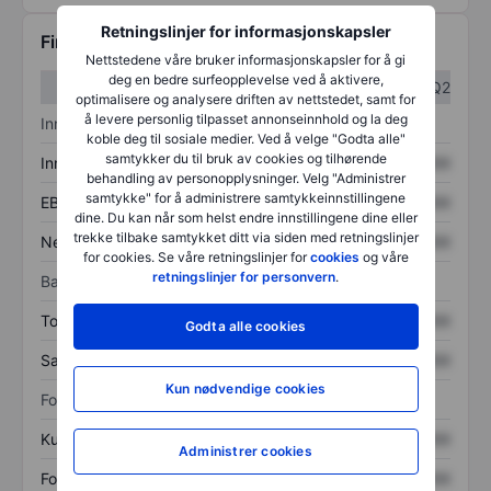
Retningslinjer for informasjonskapsler
Finansiell informasjon
Nettstedene våre bruker informasjonskapsler for å gi
deg en bedre surfeopplevelse ved å aktivere,
Q1
Q2
optimalisere og analysere driften av nettstedet, samt for
å levere personlig tilpasset annonseinnhold og la deg
Inntektsoversikt
koble deg til sosiale medier. Ved å velge "Godta alle"
samtykker du til bruk av cookies og tilhørende
Inntekter
XXXXXXX
XXXXXXX
behandling av personopplysninger. Velg "Administrer
samtykke" for å administrere samtykkeinnstillingene
EBITDA
XXXXXXX
XXXXXXX
dine. Du kan når som helst endre innstillingene dine eller
trekke tilbake samtykket ditt via siden med retningslinjer
Nettoinntekt
XXXXXXX
XXXXXXX
for cookies. Se våre retningslinjer for
cookies
og våre
retningslinjer for personvern
.
Balanse
Totale eiendeler
XXXXXXX
XXXXXXX
Godta alle cookies
Samlet gjeld
XXXXXXX
XXXXXXX
Kun nødvendige cookies
Forholdstall
Kurs/salg
XXXXXXX
XXXXXXX
Administrer cookies
Fortjeneste per aksje
XXXXXXX
XXXXXXX